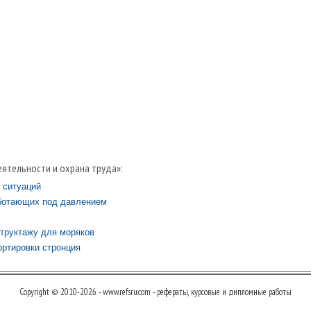
ятельности и охрана труда»:
 ситуаций
аботающих под давлением
структажу для моряков
ртировки стронция
Copyright © 2010-2026 - www.refsru.com - рефераты, курсовые и дипломные работы