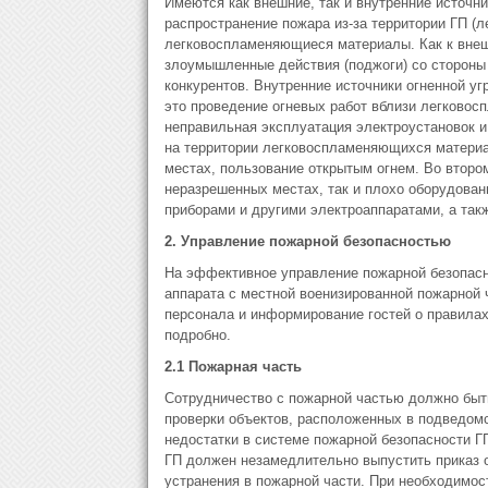
Имеются как внешние, так и внутренние источни
распространение пожара из-за территории ГП (л
легковоспламеняющиеся материалы. Как к внешн
злоумышленные действия (поджоги) со стороны
конкурентов. Внутренние источники огненной уг
это проведение огневых работ вблизи легково
неправильная эксплуатация электроустановок и
на территории легковоспламеняющихся материа
местах, пользование открытым огнем. Во втором
неразрешенных местах, так и плохо оборудова
приборами и другими электроаппаратами, а такж
2. Управление пожарной безопасностью
На эффективное управление пожарной безопасн
аппарата с местной военизированной пожарной 
персонала и информирование гостей о правила
подробно.
2.1 Пожарная часть
Сотрудничество с пожарной частью должно быт
проверки объектов, расположенных в подведомс
недостатки в системе пожарной безопасности Г
ГП должен незамедлительно выпустить приказ о
устранения в пожарной части. При необходимос