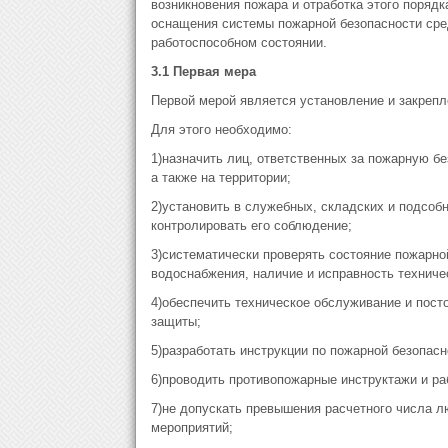
возникновения пожара и отработка этого порядк
оснащения системы пожарной безопасности сре
работоспособном состоянии.
3.1 Первая мера
Первой мерой является установление и закрепл
Для этого необходимо:
1)назначить лиц, ответственных за пожарную б
а также на территории;
2)установить в служебных, складских и подсоб
контролировать его соблюдение;
3)систематически проверять состояние пожарно
водоснабжения, наличие и исправность техниче
4)обеспечить техническое обслуживание и пост
защиты;
5)разработать инструкции по пожарной безопас
6)проводить противопожарные инструктажи и р
7)не допускать превышения расчетного числа л
мероприятий;