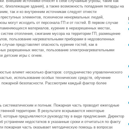
ки. Внешние источники относят к себе случайные угрозы, такие как
ес, близлежащие здания), а также возможность попадания петарды на
им, так и ко внутренним источникам следует отнести
 преступных элементов, психически ненормальных людей,
розы могут исходить от персонала ГП и от гостей. В первом случае
спламеняющихся материалов, курение в неразрешенных местах,
 систем отопления, сжигание мусора на территории ГП, размещение
лов, пользование нагревательными приборами в недозволенных
 случае представляет опасность курение гостей, как в
нных разрешенных местах, пользование электронагревательными
е детские игры с огнем.
остью влияет несколько факторов: сотрудничество управленческого
частью, использование особых технических средств, обучение
х пожарной безопасности. Рассмотрим каждый фактор более
ь систематическим и полным. Пожарная часть проводит ежегодные
твенной территории. В результате вскрываются некоторые
П, которые предъявляются руководству в виде предписания. Директор
б устранении недостатков в указанные сроки и отчитаться по факту
ти пожарная часть оказывает методическую помощь в вопросах