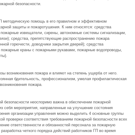
жарной безопасности.
ГП методическую помощь в его правилном и эффективном
арной защиты и пожаротушения. К ним относятся: средства
 пожарные извещатели, сирены, автономные системы сигнализации,
вязи); средства, препятствующие распространению пожара
нной горючести, доводчики закрытия дверей); средства
 пожарные краны с пожарными рукавами, пожарные водопроводы,
ты).
зы возникновения пожара и влияют на степень ущерба от него.
стоянная бдительность, профессионализм, умелая профилактическая
 возникновения пожара.
ой безопасности неоспоримо важна в обеспечении пожарной
из себя мероприятия, направленные на улучшение состояния
зрения организации управления можно выделить 4 основные группы
кой проверки соответствия требованиям пожарной безопасности всех
ление ответственности и обязанностей персонала за пожарную
 разработка четкого порядка действий работников ГП во время