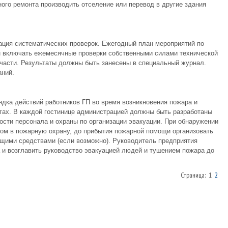
ного ремонта производить отселение или перевод в другие здания
ация систематических проверок. Ежегодный план мероприятий по
 включать ежемесячные проверки собственными силами технической
части. Результаты должны быть занесены в специальный журнал.
аний.
ядка действий работников ГП во время возникновения пожара и
нгах. В каждой гостинице администрацией должны быть разработаны
сти персонала и охраны по организации эвакуации. При обнаружении
ом в пожарную охрану, до прибытия пожарной помощи организовать
щими средствами (если возможно). Руководитель предприятия
 и возглавить руководство эвакуацией людей и тушением пожара до
Страница: 1
2