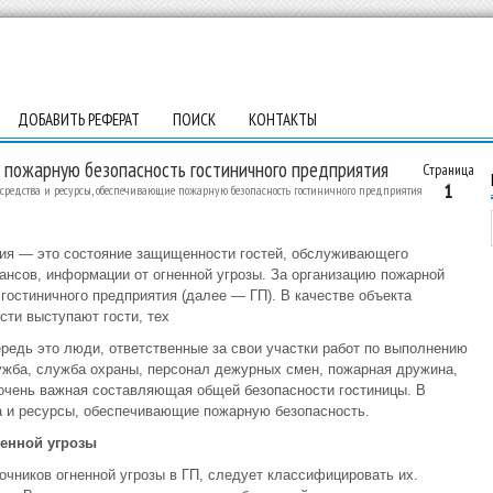
ДОБАВИТЬ РЕФЕРАТ
ПОИСК
КОНТАКТЫ
е пожарную безопасность гостиничного предприятия
Страница
1
 средства и ресурсы, обеспечивающие пожарную безопасность гостиничного предприятия
тия — это состояние защищенности гостей, обслуживающего
ансов, информации от огненной угрозы. За организацию пожарной
гостиничного предприятия (далее — ГП). В качестве объекта
ти выступают гости, тех
ередь это люди, ответственные за свои участки работ по выполнению
ужба, служба охраны, персонал дежурных смен, пожарная дружина,
очень важная составляющая общей безопасности гостиницы. В
а и ресурсы, обеспечивающие пожарную безопасность.
ненной угрозы
чников огненной угрозы в ГП, следует классифицировать их.