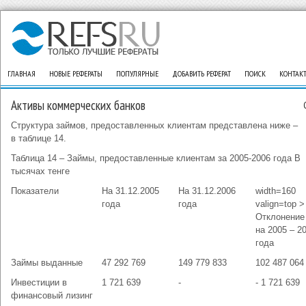
ГЛАВНАЯ
НОВЫЕ РЕФЕРАТЫ
ПОПУЛЯРНЫЕ
ДОБАВИТЬ РЕФЕРАТ
ПОИСК
КОНТАК
Активы коммерческих банков
Структура займов, предоставленных клиентам представлена ниже –
в таблице 14.
Таблица 14 – Займы, предоставленные клиентам за 2005-2006 года В
тысячах тенге
Показатели
На 31.12.2005
На 31.12.2006
width=160
года
года
valign=top >
Отклонение 
на 2005 – 2
года
Займы выданные
47 292 769
149 779 833
102 487 064
Инвестиции в
1 721 639
-
- 1 721 639
финансовый лизинг