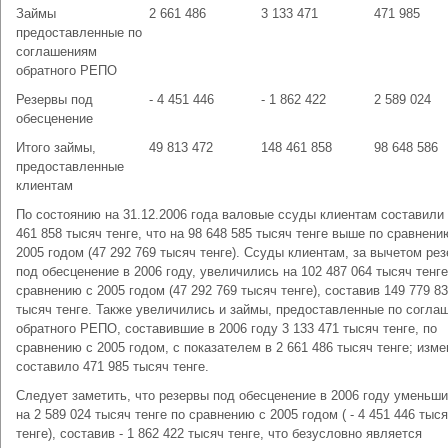
Займы
2 661 486
3 133 471
471 985
предоставленные по
соглашениям
обратного РЕПО
Резервы под
- 4 451 446
- 1 862 422
2 589 024
обесценение
Итого займы,
49 813 472
148 461 858
98 648 586
предоставленные
клиентам
По состоянию на 31.12.2006 года валовые ссуды клиентам составили
461 858 тысяч тенге, что на 98 648 585 тысяч тенге выше по сравнени
2005 годом (47 292 769 тысяч тенге). Ссуды клиентам, за вычетом ре
под обесценение в 2006 году, увеличились на 102 487 064 тысяч тенге
сравнению с 2005 годом (47 292 769 тысяч тенге), составив 149 779 8
тысяч тенге. Также увеличились и займы, предоставленные по согла
обратного РЕПО, составившие в 2006 году 3 133 471 тысяч тенге, по
сравнению с 2005 годом, с показателем в 2 661 486 тысяч тенге; изм
составило 471 985 тысяч тенге.
Следует заметить, что резервы под обесценение в 2006 году уменьш
на 2 589 024 тысяч тенге по сравнению с 2005 годом ( - 4 451 446 тыс
тенге), составив - 1 862 422 тысяч тенге, что безусловно является