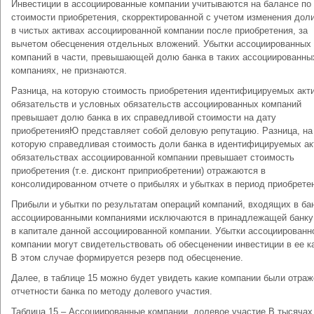
Инвестиции в ассоциированные компании учитываются на балансе по
стоимости приобретения, скорректированной с учетом изменения дол
в чистых активах ассоциированной компании после приобретения, за
вычетом обесценения отдельных вложений. Убытки ассоциированных
компаний в части, превышающей долю банка в таких ассоциированны
компаниях, не признаются.
Разница, на которую стоимость приобретения идентифицируемых акти
обязательств и условных обязательств ассоциированных компаний
превышает долю банка в их справедливой стоимости на дату
приобретенияЮ представляет собой деловую репутацию. Разница, на
которую справедливая стоимость доли банка в идентифицируемых ак
обязательствах ассоциированной компании превышает стоимость
приобретения (т.е. дисконт приприобретении) отражаются в
консолидированном отчете о прибылях и убытках в период приобрете
Прибыли и убытки по результатам операций компаний, входящих в бан
ассоциированными компаниями исключаются в принадлежащей банку
в капитале данной ассоциированной компании. Убытки ассоциированн
компании могут свидетельствовать об обесценении инвестиции в ее к
В этом случае формируется резерв под обесценение.
Далее, в таблице 15 можно будет увидеть какие компании были отраж
отчетности банка по методу долевого участия.
Таблица 15 – Ассоциированные компании, долевое участие В тысячах