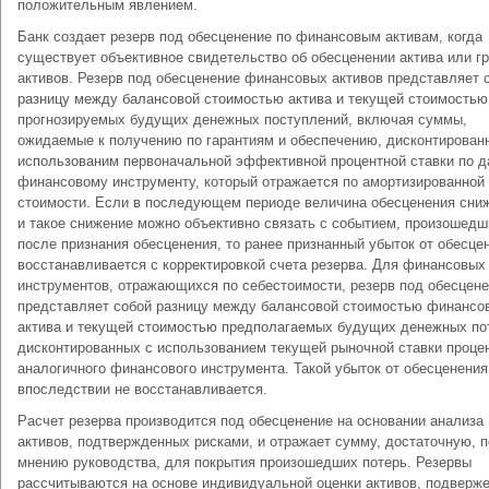
положительным явлением.
Банк создает резерв под обесценение по финансовым активам, когда
существует объективное свидетельство об обесценении актива или г
активов. Резерв под обесценение финансовых активов представляет 
разницу между балансовой стоимостью актива и текущей стоимостью
прогнозируемых будущих денежных поступлений, включая суммы,
ожидаемые к получению по гарантиям и обеспечению, дисконтирован
использованим первоначальной эффективной процентной ставки по 
финансовому инструменту, который отражается по амортизированной
стоимости. Если в последующем периоде величина обесценения сниж
и такое снижение можно объективно связать с событием, произошед
после признания обесценения, то ранее признанный убыток от обесце
восстанавливается с корректировкой счета резерва. Для финансовых
инструментов, отражающихся по себестоимости, резерв под обесцен
представляет собой разницу между балансовой стоимостью финансо
актива и текущей стоимостью предполагаемых будущих денежных по
дисконтированных с использованием текущей рыночной ставки проце
аналогичного финансового инструмента. Такой убыток от обесценения
впоследствии не восстанавливается.
Расчет резерва производится под обесценение на основании анализа
активов, подтвержденных рисками, и отражает сумму, достаточную, п
мнению руководства, для покрытия произошедших потерь. Резервы
рассчитываются на основе индивидуальной оценки активов, подверж