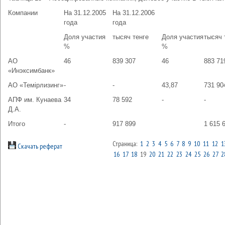
Компании
На 31.12.2005
На 31.12.2006
года
года
Доля участия
тысяч тенге
Доля участия
тысяч 
%
%
АО
46
839 307
46
883 71
«Инэксимбанк»
АО «Темiрлизинг»
-
-
43,87
731 90
АПФ им. Кунаева
34
78 592
-
-
Д.А.
Итого
-
917 899
1 615 
Страница:
1
2
3
4
5
6
7
8
9
10
11
12
1
Скачать реферат
16
17
18
19
20
21
22
23
24
25
26
27
2