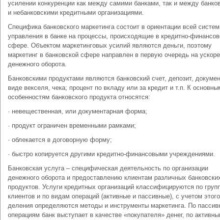
усилении конкуренции как между самими банками, так и между банко
и небанковскими кредитными организациями.
Специфика банковского маркетинга состоит в ориентации всей систе
управления в банке на процессы, происходящие в кредитно-финансов
сфере. Объектом маркетинговых усилий являются деньги, поэтому
маркетинг в банковской сфере направлен в первую очередь на ускор
денежного оборота.
Банковскими продуктами являются банковский счет, депозит, докумен
виде векселя, чека; процент по вкладу или за кредит и т.п. К основны
особенностям банковского продукта относятся:
· невещественная, или документарная форма;
· продукт ограничен временными рамками;
· облекается в договорную форму;
· быстро копируется другими кредитно-финансовыми учреждениями.
Банковская услуга – специфическая деятельность по организации
денежного оборота и предоставлению клиентам различных банковски
продуктов. Услуги кредитных организаций классифицируются по груп
клиентов и по видам операций (активные и пассивные), с учетом этого
деления определяются методы и инструменты маркетинга. По пасси
операциям банк выступает в качестве «покупателя» денег, по активны