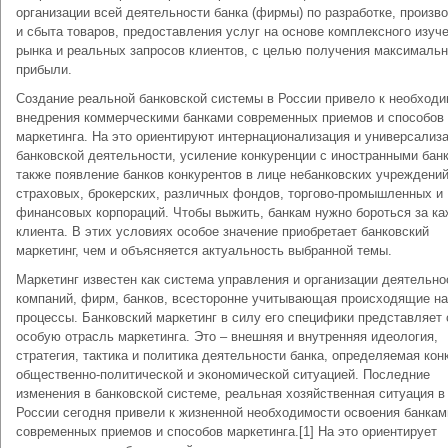
организации всей деятельности банка (фирмы) по разработке, произв
и сбыта товаров, предоставления услуг на основе комплексного изуч
рынка и реальных запросов клиентов, с целью получения максималь
прибыли.
Создание реальной банковской системы в России привело к необход
внедрения коммерческими банками современных приемов и способов
маркетинга. На это ориентируют интернационализация и универсализ
банковской деятельности, усиление конкуренции с иностранными банк
также появление банков конкурентов в лице небанковских учреждений
страховых, брокерских, различных фондов, торгово-промышленных и
финансовых корпораций. Чтобы выжить, банкам нужно бороться за ка
клиента. В этих условиях особое значение приобретает банковский
маркетинг, чем и объясняется актуальность выбранной темы.
Маркетинг известен как система управления и организации деятельно
компаний, фирм, банков, всесторонне учитывающая происходящие на
процессы. Банковский маркетинг в силу его специфики представляет 
особую отрасль маркетинга. Это – внешняя и внутренняя идеология,
стратегия, тактика и политика деятельности банка, определяемая кон
общественно-политической и экономической ситуацией. Последние
изменения в банковской системе, реальная хозяйственная ситуация в
России сегодня привели к жизненной необходимости освоения банкам
современных приемов и способов маркетинга.[1] На это ориентирует