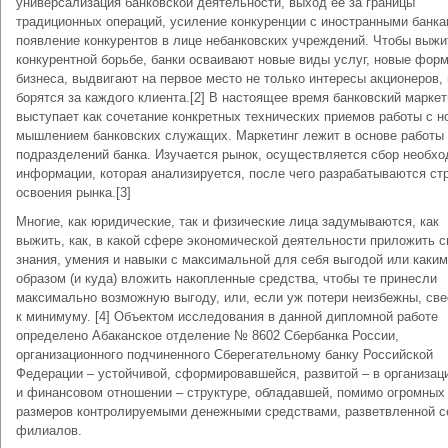
универсализация банковской деятельности, выход ее за границы
традиционных операций, усиление конкуренции с иностранными банка
появление конкурентов в лице небанковских учреждений. Чтобы выжи
конкурентной борьбе, банки осваивают новые виды услуг, новые фор
бизнеса, выдвигают на первое место не только интересы акционеров, 
борятся за каждого клиента.[2] В настоящее время банковский маркет
выступает как сочетание конкретных технических приемов работы с 
мышлением банковских служащих. Маркетинг лежит в основе работы
подразделений банка. Изучается рынок, осуществляется сбор необх
информации, которая анализируется, после чего разрабатываются ст
освоения рынка.[3]
Многие, как юридические, так и физические лица задумываются, как
выжить, как, в какой сфере экономической деятельности приложить с
знания, умения и навыки с максимальной для себя выгодой или каким
образом (и куда) вложить накопленные средства, чтобы те принесли
максимально возможную выгоду, или, если уж потери неизбежны, све
к минимуму. [4] Объектом исследования в данной дипломной работе
определено Абаканское отделение № 8602 Сбербанка России,
организационного подчиненного Сберегательному банку Российской
Федерации – устойчивой, сформировавшейся, развитой – в организац
и финансовом отношении – структуре, обладавшей, помимо огромных
размеров контролируемыми денежными средствами, разветвленной 
филиалов.