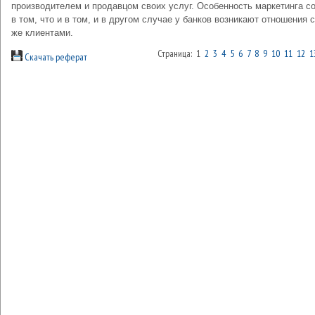
производителем и продавцом своих услуг. Особенность маркетинга с
в том, что и в том, и в другом случае у банков возникают отношения 
же клиентами.
Страница: 1
2
3
4
5
6
7
8
9
10
11
12
1
Скачать реферат