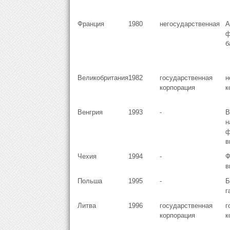
Франция
1980
негосударственная
А
ф
б
Великобритания
1982
государственная
н
корпорация
к
Венгрия
1993
-
В
н
ф
в
Чехия
1994
-
Ф
в
Польша
1995
-
Б
г
Литва
1996
государственная
г
корпорация
к