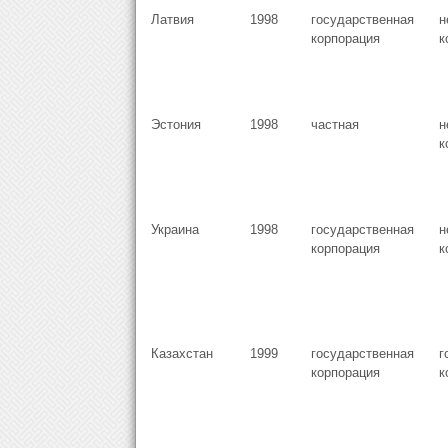
Латвия
1998
государственная
н
корпорация
к
Эстония
1998
частная
н
к
Украина
1998
государственная
н
корпорация
к
Казахстан
1999
государственная
г
корпорация
к