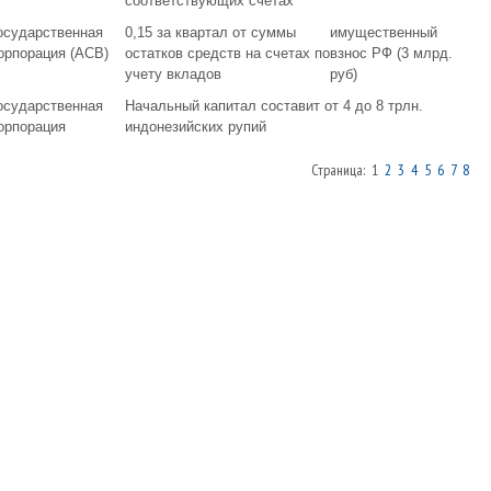
соответствующих счетах
осударственная
0,15 за квартал от суммы
имущественный
орпорация (АСВ)
остатков средств на счетах по
взнос РФ (3 млрд.
учету вкладов
руб)
осударственная
Начальный капитал составит от 4 до 8 трлн.
орпорация
индонезийских рупий
Страница: 1
2
3
4
5
6
7
8