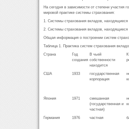
На сегодня в зависимости от степени участия 
мировой практике системы страхования:
1. Системы страхования вкладов, находящиеся
2. Системы страхования вкладов, находящиеся 
Общая информация о построении систем страхов
Таблица 1. Практика систем страхования вкладо
Страна
Год
В чьей
К
создания
собственности
р
находится
США
1933
государственная
н
корпорация
к
Япония
1971
смешанная
н
(государственная и
к
частная)
Германия
1976
частная
б