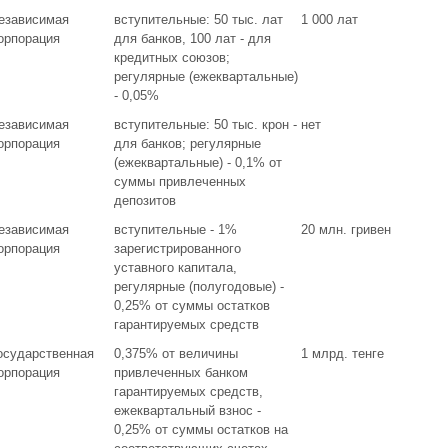
езависимая
вступительные: 50 тыс. лат
1 000 лат
орпорация
для банков, 100 лат - для
кредитных союзов;
регулярные (ежеквартальные)
- 0,05%
езависимая
вступительные: 50 тыс. крон -
нет
орпорация
для банков; регулярные
(ежеквартальные) - 0,1% от
суммы привлеченных
депозитов
езависимая
вступительные - 1%
20 млн. гривен
орпорация
зарегистрированного
уставного капитала,
регулярные (полугодовые) -
0,25% от суммы остатков
гарантируемых средств
осударственная
0,375% от величины
1 млрд. тенге
орпорация
привлеченных банком
гарантируемых средств,
ежеквартальный взнос -
0,25% от суммы остатков на