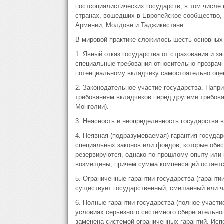
постсоциалистических государств, в том числе 
странах, вошедших в Европейское сообщество, а
Армении, Молдове и Таджикистане.
В мировой практике сложилось шесть основных в
1. Явный отказ государства от страхования и з
специальные требования относительно прозрачн
потенциальному вкладчику самостоятельно оцени
2. Законодательное участие государства. Напр
требованиям вкладчиков перед другими требова
Монголии).
3. Неясность и неопределенность государства 
4. Неявная (подразумеваемая) гарантия государ
специальных законов или фондов, которые обес
резервируются, однако по прошлому опыту или 
возмещены, причем сумма компенсаций остается
5. Ограниченные гарантии государства (гаранти
существует государственный, смешанный или ч
6. Полные гарантии государства (полное участ
условиях серьезного системного сберегательно
заменена системой ограниченных гарантий. Ис