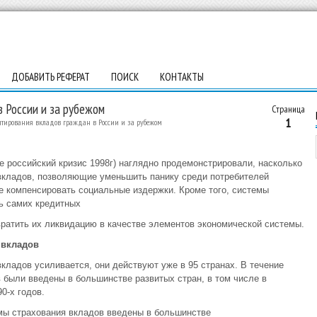
ДОБАВИТЬ РЕФЕРАТ
ПОИСК
КОНТАКТЫ
 России и за рубежом
Страница
1
нтирования вкладов граждан в России и за рубежом
е российский кризис 1998г) наглядно продемонстрировали, насколько
вкладов, позволяющие уменьшить панику среди потребителей
же компенсировать социальные издержки. Кроме того, системы
ь самих кредитных
вратить их ликвидацию в качестве элементов экономической системы.
 вкладов
кладов усиливается, они действуют уже в 95 странах. В течение
 были введены в большинстве развитых стран, в том числе в
0-х годов.
мы страхования вкладов введены в большинстве