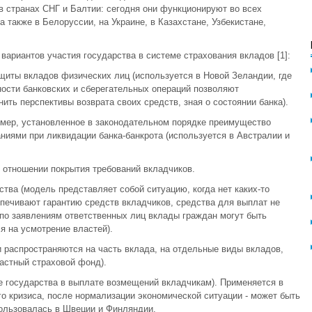
в странах СНГ и Балтии: сегодня они функционируют во всех
 также в Белоруссии, на Украине, в Казахстане, Узбекистане,
ариантов участия государства в системе страхования вкладов [1]:
ащиты вкладов физических лиц (используется в Новой Зеландии, где
ости банковских и сберегательных операций позволяют
ть перспективы возврата своих средств, зная о состоянии банка).
имер, установленное в законодательном порядке преимущество
ниями при ликвидации банка-банкрота (используется в Австралии и
в отношении покрытия требований вкладчиков.
ства (модель представляет собой ситуацию, когда нет каких-то
печивают гарантию средств вкладчиков, средства для выплат не
по заявлениям ответственных лиц вклады граждан могут быть
 на усмотрение властей).
и распространяются на часть вклада, на отдельные виды вкладов,
астный страховой фонд).
ие государства в выплате возмещений вкладчикам). Применяется в
го кризиса, после нормализации экономической ситуации - может быть
пользовалась в Швеции и Финляндии.