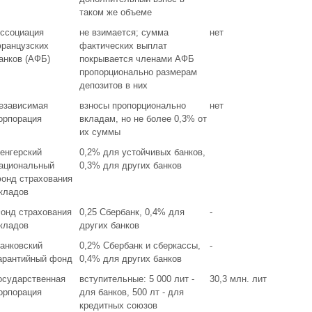
таком же объеме
ссоциация
не взимается; сумма
нет
ранцузских
фактических выплат
анков (АФБ)
покрывается членами АФБ
пропорционально размерам
депозитов в них
езависимая
взносы пропорционально
нет
орпорация
вкладам, но не более 0,3% от
их суммы
енгерский
0,2% для устойчивых банков,
ациональный
0,3% для других банков
онд страхования
кладов
онд страхования
0,25 Сбербанк, 0,4% для
-
кладов
других банков
анковский
0,2% Сбербанк и сберкассы,
-
арантийный фонд
0,4% для других банков
осударственная
вступительные: 5 000 лит -
30,3 млн. лит
орпорация
для банков, 500 лт - для
кредитных союзов