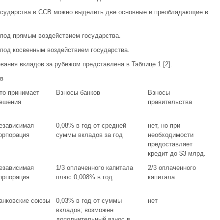
государства в ССВ можно выделить две основные и преобладающие в
 под прямым воздействием государства.
под косвенным воздействием государства.
ания вкладов за рубежом представлена в Таблице 1 [2].
в
то принимает
Взносы банков
Взносы
ешения
правительства
езависимая
0,08% в год от средней
нет, но при
орпорация
суммы вкладов за год
необходимости
предоставляет
кредит до $3 млрд.
езависимая
1/3 оплаченного капитала
2/3 оплаченного
орпорация
плюс 0,008% в год
капитала
анковские союзы
0,03% в год от суммы
нет
вкладов; возможен
дополнительный взнос в