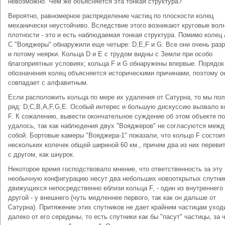
невозможно. Чем же объясняется эта тонкая структура?
Вероятно, равномерное распределение частиц по плоскости колец
механически неустойчиво. Вследствие этого возникают круговые вол
плотности - это и есть наблюдаемая тонкая структура. Помимо колец 
С "Вояджеры" обнаружили еще четыре: D,E,F и G. Все они очень раз
и потому неярки. Кольца D и E с трудом видны с Земли при особо
благоприятных условиях; кольца F и G обнаружены впервые. Порядок
обозначения колец объясняется историческими причинами, поэтому о
совпадает с алфавитным.
Если расположить кольца по мере их удаления от Сатурна, то мы по
ряд: D,C,B,A,F,G,E. Особый интерес и большую дискуссию вызвало к
F. К сожалению, вывести окончательное суждение об этом объекте по
удалось, так как наблюдения двух "Вояджеров" не согласуются межд
собой. Бортовые камеры "Вояджера-1" показали, что кольцо F состоит
нескольких колечек общей шириной 60 км., причем два из них переви
с другом, как шнурок.
Некоторое время господствовало мнение, что ответственность за эту
необычную конфигурацию несут два небольших новооткрытых спутни
движущихся непосредственно вблизи кольца F, - один из внутреннего 
другой - у внешнего (чуть медленнее первого, так как он дальше от
Сатурна). Притяжение этих спутников не дает крайним частицам уход
далеко от его середины, то есть спутники как бы "пасут" частицы, за ч