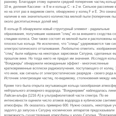
разному. Благодаря этому оценили средний поперечник частиц кольца
10 м, деления Кассини - в 8 м и кольца С - в 2 м. Сильное рассеяние 
но на этот раз в видимом свете, обнаружено у колец F и E. Это означ
наличие в них значительного количества мелкой пыли (поперечник п
около десятитысячных долей мм)
В кольце В обнаружили новый структурный элемент - радиальные
образования, получившие названия "спиц" из-за внешнего сходства со
спицами колеса. Они также состоят из мелкой пыли и расположены н
плоскостью кольца. Не исключено, что "спицы" удерживаются там си
электростатического отталкивания. Любопытно отметить: изображени
"спиц" были найдены на некоторых зарисовках Сатурна, сделанных е
прошлом веке. Но тогда никто не придал им значения. Исследуя коль
"Вояджеры" обнаружили неожиданным эффект - многочисленные
кратковременные всплески радиоизлучения, поступающего от колец. 
что иное, как сигналы от электростатических разрядов - своего рода 
Источник электризации частиц, по-видимому, столкновения между ни
Кроме того была открыта окутывающая кольца газообразная атмосфе
нейтрального атомарного водорода. "Вояджерами" наблюдалась лини
Лайсан-альфа (1216 А) в ультрафиолетовой части спектра. По ее
интенсивности оценили число атомов водорода в кубическом сантиме
атмосферы. Их оказалось примерно 600. Нужно сказать, некоторые у
задолго до запуска к Сатурну космических аппаратов предсказывали
возможность существования атмосферы у колец Сатурна. "Вояджера