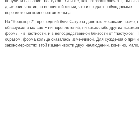
получили название "пастухов". Они же, как показали расчеты, вызыв
движение частиц по волнистой линии, что и создает наблюдаемые
переплетения компонентов кольца.
Но "Вояджер-2", прошедший близ Сатурна девятью месяцами позже, 
обнаружил в кольце F ни переплетений, ни каких-либо других искаже
формы, - в частности, и в непосредственной близости от "пастухов". 
образом, форма кольца оказалась изменчивой. Для суждения о причи
закономерностях этой изменчивости двух наблюдений, конечно, мало