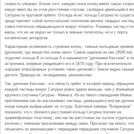
скорость убывает. Более того, каждая точка колец имеет такую скоро
какую имел бы на этом расстоянии спутник, свободно движущийся во
Сатурна по круговой орбите. Отсюда ясно: кольца Сатурна по сущест
представляют собой колоссальное скопление мелких твердых частиц
самостоятельно обращающихся вокруг планеты. Размеры частиц сто
малы, что их не видно не только в земные телескопы, но и с борта
космических аппаратов.
Характерная особенность строения колец - темные кольцевые промеж
(деления), где вещества очень мало. Самое широкое из них (3500 км)
отделяет кольцо В от кольца А и называется "делением Кассини" в ч
астронома, впервые увидевшего его в 1675 году. При исключительно
хороших атмосферных условиях таких делений с Земли видно свыше
десяти. Природа их, по-видимому, резонансная.
Так, деление Кассини - это область орбит, в которой период обращени
каждой частицы вокруг Сатурна ровно вдвое меньше, чем у ближайше
крупного спутника Сатурна - Мимаса. Из-за такого совпадения Мимас
притяжением как бы раскачивает частицы, движущиеся внутри делени
конце концов выбрасывает их оттуда. Бортовые камеры "Вояджеров"
показали, что с близкого расстояния кольца Сатурна похожи на
граммофонную пластинку: они как бы расслоены на тысячи отдельны
колечек с темными прогалинами между ними. Прогалин так много, что
объяснить их резонансами с периодами обращения спутников Сатурн