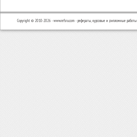
Copyright © 2010-2026 - www.refsru.com - рефераты, курсовые и дипломные работы