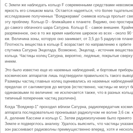
С Земли же наблюдать кольцо F современными средствами невозмож
яркость его слишком мала. Остается надеяться, что более тщательн
исследование полученных "Вояджерами" снимков кольца прольет све
эту проблему. Кольцо D - ближайшее к планете. Видимо, оно простир
до самого облачного шара Сатурна. Кольцо E - самое внешнее. Крайн
разряженное, оно в то же время наиболее широкое из всех - около 90 
км. Величина зоны, которую оно занимает, от 3,5 до 5 радиусов плане
Плотность вещества в кольце E возрастает по направлению к орбите
спутника Сатурна Энцелада. Возможно, Энцелад - источник вещества
кольца. Частицы колец Сатурна, вероятно, ледяные, покрытые сверху
инеем.
Это было известно еще из наземных наблюдений, и бортовые прибор
космических аппаратов лишь подтвердили правильность такого вывод
Размеры частиц главных колец оценивались из наземных наблюдений
пределах от сантиметров до метров (естественно, частицы не могут 
одинаковыми по величине: не исключается также, что в разных кольц
типичный поперечник частиц различен).
Когда "Вояджер-1" проходил вблизи Сатурна, радиопередатчик косми
аппарата последовательно пронизывал радиолучом не волне 3,6 см. 
А, деление Кассини и кольцо С. Затем радиоизлучение было принято 
Земле и подверглось анализу. Удалось выяснить, что частицы указа
зон рассеивают радиоволны преимущественно вперед, хотя и несколь