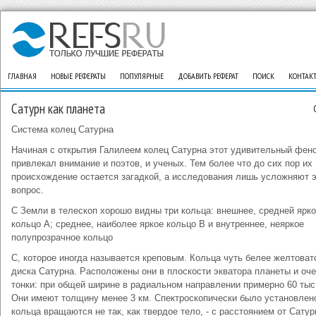
ГЛАВНАЯ
НОВЫЕ РЕФЕРАТЫ
ПОПУЛЯРНЫЕ
ДОБАВИТЬ РЕФЕРАТ
ПОИСК
КОНТАК
Сатурн как планета
Система колец Сатурна
Начиная с открытия Галилеем колец Сатурна этот удивительный фен
привлекал внимание и поэтов, и ученых. Тем более что до сих пор их
происхождение остается загадкой, а исследования лишь усложняют э
вопрос.
С Земли в телескоп хорошо видны три кольца: внешнее, средней ярк
кольцо А; среднее, наиболее яркое кольцо В и внутреннее, неяркое
полупрозрачное кольцо
С, которое иногда называется креповым. Кольца чуть белее желтоват
диска Сатурна. Расположены они в плоскости экватора планеты и оч
тонки: при общей ширине в радиальном направлении примерно 60 тыс
Они имеют толщину менее 3 км. Спектроскопически было установлено
кольца вращаются не так, как твердое тело, - с расстоянием от Сатур