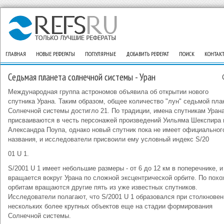
ГЛАВНАЯ
НОВЫЕ РЕФЕРАТЫ
ПОПУЛЯРНЫЕ
ДОБАВИТЬ РЕФЕРАТ
ПОИСК
КОНТАК
Седьмая планета солнечной системы - Уран
Международная группа астрономов объявила об открытии нового
спутника Урана. Таким образом, общее количество "лун" седьмой пла
Солнечной системы достигло 21. По традиции, имена спутникам Уран
присваиваются в честь персонажей произведений Уильяма Шекспира 
Александра Поупа, однако новый спутник пока не имеет официальног
названия, и исследователи присвоили ему условный индекс S/20
01 U 1.
S/2001 U 1 имеет небольшие размеры - от 6 до 12 км в поперечнике, и
вращается вокруг Урана по сложной эксцентрической орбите. По пох
орбитам вращаются другие пять из уже известных спутников.
Исследователи полагают, что S/2001 U 1 образовался при столкновен
нескольких более крупных объектов еще на стадии формирования
Солнечной системы.