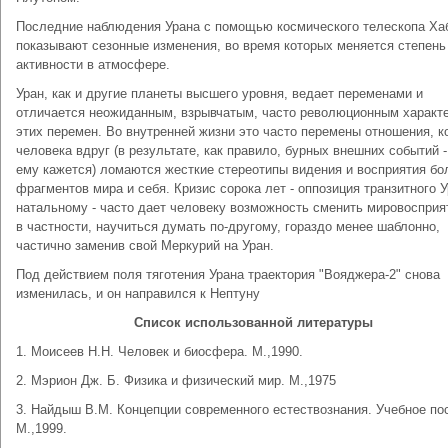
Последние наблюдения Урана с помощью космического телескопа Ха
показывают сезонные изменения, во время которых меняется степень
активности в атмосфере.
Уран, как и другие планеты высшего уровня, ведает переменами и
отличается неожиданным, взрывчатым, часто революционным характ
этих перемен. Во внутренней жизни это часто перемены отношения, к
человека вдруг (в результате, как правило, бурных внешних событий -
ему кажется) ломаются жесткие стереотипы видения и восприятия б
фрагментов мира и себя. Кризис сорока лет - оппозиция транзитного 
натальному - часто дает человеку возможность сменить мировосприят
в частности, научиться думать по-другому, гораздо менее шаблонно,
частично заменив свой Меркурий на Уран.
Под действием поля тяготения Урана траектория "Вояджера-2" снова
изменилась, и он направился к Нептуну
Список использованной литературы
1. Моисеев Н.Н. Человек и биосфера. М.,1990.
2. Мэрион Дж. Б. Физика и физический мир. М.,1975
3. Найдыш В.М. Концепции современного естествознания. Учебное по
М.,1999.