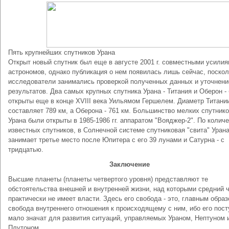
Пять крупнейших спутников Урана
Открыт новый спутник был еще в августе 2001 г. совместными усилия
астрономов, однако публикация о нем появилась лишь сейчас, поско
исследователи занимались проверкой полученных данных и уточнен
результатов. Два самых крупных спутника Урана - Титания и Оберон -
открыты еще в конце XVIII века Уильямом Гершелем. Диаметр Титани
составляет 789 км, а Оберона - 761 км. Большинство мелких спутник
Урана были открыты в 1985-1986 гг. аппаратом "Вояджер-2". По колич
известных спутников, в Солнечной системе спутниковая "свита" Уран
занимает третье место после Юпитера с его 39 лунами и Сатурна - с
тридцатью.
Заключение
Высшие планеты (планеты четвертого уровня) представляют те
обстоятельства внешней и внутренней жизни, над которыми средний 
практически не имеет власти. Здесь его свобода - это, главным образ
свобода внутреннего отношения к происходящему с ним, ибо его пост
мало значат для развития ситуаций, управляемых Ураном, Нептуном 
Плутоном.