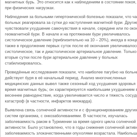
магнитных бурь. Это относится как к наблюдениям в состоянии покоя, 
при физических нагрузках.
Наблюдения за больными гипертонической болезнью показали, что ча
больных реагировала за сутки до наступления магнитной бури. Други
чувствовали ухудшение самочувствия в начале, середине или по око
геомагнитной бури. В начале и на протяжении бури увеличивалось
систолическое давление (приблизительно на 10 – 20%), иногда в конце
также в продолжение первых суток после её окончания увеличивалос
систолическое, так и диастолическое артериальное давление. Только
вторые сутки после бури артериальное давление у больных
стабилизировалось.
Проведённые исследования показали, что наиболее пагубно на больн
действует буря в её начальный период. Анализ многочисленных
медицинских данных вывел также сезонный ход ухудшения здоровья 
время магнитных бурь; он характеризуется наибольшим ухудшением 
весеннее равноденствие, когда увеличивается число и тяжесть сосу
катастроф (в частности, инфарктов миокарда).
Выявлена связь солнечной активности и с функционированием други
систем организма, с онкозаболеваниями. В частности, изучалась
заболеваемость раком в Туркмении за время одного цикла солнечной
активности. Было установлено, что в годы снижения солнечной актив
заболеваемость злокачественными опухолями возрастала. Наибольш