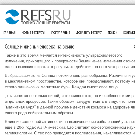
ГЛАВНАЯ
НОВЫЕ РЕФЕРАТЫ
ПОПУЛЯРНЫЕ
ДОБАВИТЬ РЕФЕРАТ
ПОИСК
КОНТАК
Солнце и жизнь человека на земле
Также в это время меняется интенсивность ультрафиолетового
излучения, приходящего к поверхности Земли из–за изменения озоно
слоя в высоких широтах в результате действия на него ускоренных ча
Выбрасываемые из Солнца потоки очень разнообразны. Различны и у
в межпланетном пространстве, которое они преодолевают, поэтому н
строго одинаковых магнитных бурь. Каждая имеет своё лицо
, отличается не только силой, интенсивностью, но и особенностями р
отдельных процессов. Таким образом, следует иметь в виду, что пон
“магнитная буря” в данной проблеме действия космоса на здоровье я
своего рода собирательным образом.
Влияние солнечной активности на возникновение заболеваний устано
ещё в 20-х годах А.Л.Чижевский. Его считают основоположником нау
гелиобиологии. С тех пор проводятся исследования, накапливаются 