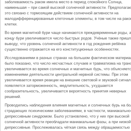
заболеваемость раком имела место в период спокойного Солнца,
наименьшая – при самой высокой солнечной активности. Предполагаю
это связано с тормозящим действием солнечной активности на
малодифференцированные клеточные элементы, в том числе на рак
клетки.
Во время магнитной бури чаще начинаются преждевременные роды, а
концу бури увеличивается число быстрых родов. Учёные также пришл
выводу, что уровень солнечной активности в год рождения ребёнка
существенно отражается на его конституционных особенностях.
Исследованиями в разных странах на большом фактическом материа
было показано, что число несчастных случаев и травматизма на тран
увеличивается во время солнечных и магнитных бурь, что объясняет
изменениями деятельности центральной нервной системы. При этом
увеличивается время реакции на внешние световой и звуковой сигнал
появляется заторможенность, медлительность, ухудшается
сообразительность, увеличивается вероятность принятия неверных
решений.
Проводились наблюдения влияния магнитных и солнечных бурь на бо
страдающих психическими заболеваниями, в частности, маниакально
депрессивным синдромом. Было установлено, что у них при высокой
солнечной активности преобладали маниакальные фазы, а при низкой
депрессивные. Прослеживалась чёткая связь между обращаемостью