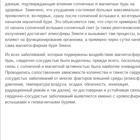
данные, подтверждающие влияние солнечных и магнитных бурь на
здоровье. Замечено, что ухудшение состояния больных максимально
проявляется, во-первых, сразу после солнечной вспышки и, во-вторых
началом магнитной бури. Это объясняется тем, что спустя примерно 
от начала солнечной вспышки солнечный свет (а также рентгеновское
излучение) достигают атмосферы Земли и вызывают там процессы, к
влияют на функционирование организма, а примерно через сутки нач
сама магнитосферная буря Земли.
Из всех заболеваний, которые подвержены воздействию магнитосфе
бурь, сердечно–сосудистые были выделены, прежде всего, поскольку
связь с солнечной и магнитной активностью была наиболее очевидно
Проводились сопоставления зависимости количества и тяжести серд
сосудистых заболеваний от многих факторов внешней среды (атмосф
давление, температура воздуха, осадки, облачность, ионизация,
радиационный режим и так далее), но достоверная и устойчивая связ
сердечно–сосудистых заболеваний выявляется именно с хромосфер
вспышками и геомагнитными бурями.