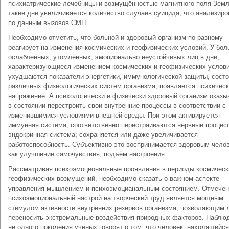
психиатрические лечебницы и возмущённостью магнитного поля Земл
такие дни увеличивается количество случаев суицида, что анализир
по данным вызовов СМП.
Необходимо отметить, что больной и здоровый организм по-разному
реагирует на изменения космических и геофизических условий. У бо
ослабленных, утомлённых, эмоционально неустойчивых лиц в дни,
характеризующиеся изменением космических и геофизических услови
ухудшаются показатели энергетики, иммунологической защиты, сост
различных физиологических систем организма, появляется психичес
напряжение. А психологически и физически здоровый организм оказы
в состоянии перестроить свои внутренние процессы в соответствии с
изменившимися условиями внешней среды. При этом активируется
иммунная система, соответственно перестраиваются нервные процес
эндокринная система; сохраняется или даже увеличивается
работоспособность. Субъективно это воспринимается здоровым чело
как улучшение самочувствия, подъём настроения.
Рассматривая психоэмоциональные проявления в периоды космическ
геофизических возмущений, необходимо сказать о важном аспекте
управления мышлением и психоэмоцианальным состоянием. Отмечен
психоэмоциональный настрой на творческий труд является мощным
стимулом активности внутренних резервов организма, позволяющим 
переносить экстремальные воздействия природных факторов. Наблю
не одного поколения учёных говорят о том, что человек, находящийся