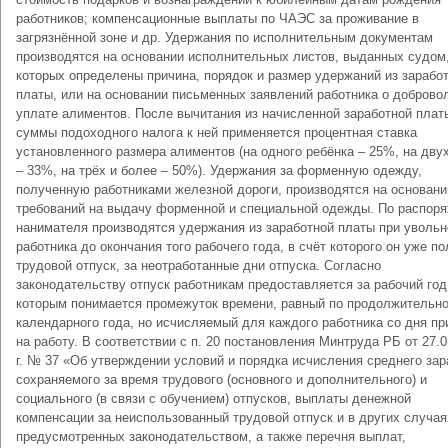
работников; компенсационные выплаты по ЧАЭС за проживание в
загрязнённой зоне и др. Удержания по исполнительным документам
производятся на основании исполнительных листов, выданных судом,
которых определены причина, порядок и размер удержаний из зарабо
платы, или на основании письменных заявлений работника о доброво
уплате алиментов. После вычитания из начисленной заработной плат
суммы подоходного налога к ней применяется процентная ставка
установленного размера алиментов (на одного ребёнка – 25%, на дву
– 33%, на трёх и более – 50%). Удержания за форменную одежду,
полученную работниками железной дороги, производятся на основани
требований на выдачу форменной и специальной одежды. По распор
нанимателя производятся удержания из заработной платы при увольн
работника до окончания того рабочего года, в счёт которого он уже п
трудовой отпуск, за неотработанные дни отпуска. Согласно
законодательству отпуск работникам предоставляется за рабочий год
которым понимается промежуток времени, равный по продолжительн
календарного года, но исчисляемый для каждого работника со дня п
на работу. В соответствии с п. 20 постановления Минтруда РБ от 27.0
г. № 37 «Об утверждении условий и порядка исчисления среднего зар
сохраняемого за время трудового (основного и дополнительного) и
социального (в связи с обучением) отпусков, выплаты денежной
компенсации за неиспользованный трудовой отпуск и в других случая
предусмотренных законодательством, а также перечня выплат,