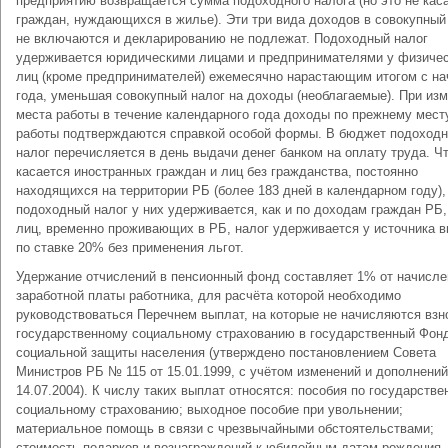
предприятию возвращается сумма подоходного налога (но это не кас
граждан, нуждающихся в жилье). Эти три вида доходов в совокупный
не включаются и декларированию не подлежат. Подоходный налог
удерживается юридическими лицами и предпринимателями у физиче
лиц (кроме предпринимателей) ежемесячно нарастающим итогом с на
года, уменьшая совокупный налог на доходы (необлагаемые). При из
места работы в течение календарного года доходы по прежнему мест
работы подтверждаются справкой особой формы. В бюджет подоход
налог перечисляется в день выдачи денег банком на оплату труда. Ч
касается иностранных граждан и лиц без гражданства, постоянно
находящихся на территории РБ (более 183 дней в календарном году),
подоходный налог у них удерживается, как и по доходам граждан РБ,
лиц, временно проживающих в РБ, налог удерживается у источника 
по ставке 20% без применения льгот.
Удержание отчислений в пенсионный фонд составляет 1% от начисле
заработной платы работника, для расчёта которой необходимо
руководствоваться Перечнем выплат, на которые не начисляются взн
государственному социальному страхованию в государственный Фон
социальной защиты населения (утверждено постановлением Совета
Министров РБ № 115 от 15.01.1999, с учётом изменений и дополнений
14.07.2004). К числу таких выплат относятся: пособия по государств
социальному страхованию; выходное пособие при увольнении;
материальное помощь в связи с чрезвычайными обстоятельствами;
стоимость подарков и вознаграждений к юбилейным датам рождения