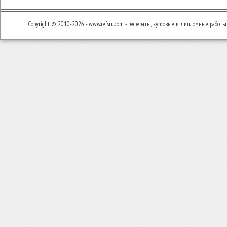
Copyright © 2010-2026 - www.refsru.com - рефераты, курсовые и дипломные работы