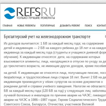
ГЛАВНАЯ
НОВЫЕ РЕФЕРАТЫ
ПОПУЛЯРНЫЕ
ДОБАВИТЬ РЕФЕРАТ
ПОИСК
КОНТАК
Бухгалтерский учет на железнодорожном транспорте
Из доходов вычитаются: 1 БВ за каждый месяц года; на содержание
детей и иждивенцев — 2 БВ на каждого ребенка до 18 лет и на каждо
иждивенца за каждый месяц года (студенты и учащиеся дневной фо
обучения). К иждивенцам относятся: дети, на содержание которых
взыскиваются алименты; лица, находящиеся в отпуске по уходу за д
до трехлетнего возраста, не имеющие других доходов, кроме пособия
на детей. К иждивенцам не относятся лица, получающие пенсию, пос
безработице, и трудоспособные лица старше 18 лет. Вычет 2 БВ на де
иждивенцев производится у обоих супругов на основе документов о
рождении детей и справки учебного заведения. Налогом не облагаютс
БВ за каждый месяц года (120 БВ за год) у следующих лиц: заболев
лучевой болезнью и инвалидов по причине аварии на ЧАЭС; ликвида
аварии на ЧАЭС в 1986—1987 годах; Героев Социалистического Труда
Советского Союза, Беларуси, Отечества; участников Великой