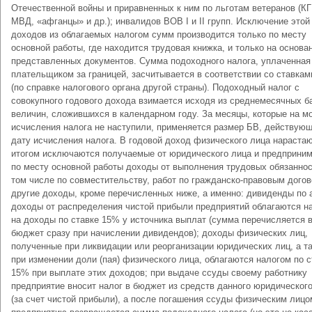
Отечественной войны и приравненных к ним по льготам ветеранов (КГ
МВД, «афганцы» и др.); инвалидов ВОВ I и II групп. Исключение этой
доходов из облагаемых налогом сумм производится только по месту
основной работы, где находится трудовая книжка, и только на основа
представленных документов. Сумма подоходного налога, уплаченная
плательщиком за границей, засчитывается в соответствии со ставкам
(по справке налогового органа другой страны). Подоходный налог с
совокупного годового дохода взимается исходя из среднемесячных б
величин, сложившихся в календарном году. За месяцы, которые на м
исчисления налога не наступили, применяется размер БВ, действую
дату исчисления налога. В годовой доход физического лица нараст
итогом исключаются получаемые от юридического лица и предприни
по месту основной работы доходы от выполнения трудовых обязаннос
том числе по совместительству, работ по гражданско-правовым дого
другие доходы, кроме перечисленных ниже, а именно: дивиденды по 
доходы от распределения чистой прибыли предприятий облагаются н
на доходы по ставке 15% у источника выплат (сумма перечисляется 
бюджет сразу при начислении дивидендов); доходы физических лиц,
полученные при ликвидации или реорганизации юридических лиц, а т
при изменении доли (пая) физического лица, облагаются налогом по с
15% при выплате этих доходов; при выдаче ссуды своему работнику
предприятие вносит налог в бюджет из средств данного юридическог
(за счет чистой прибыли), а после погашения ссуды физическим лицо