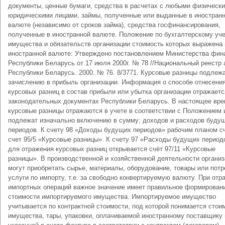
документы, ценные бумаги, средства в расчетах с любыми физически
юридическими лицами, займы, полученные или выданные в иностран
валюте (независимо от сроков займа), средства госфинансирования,
полученные в иностранной валюте. Положение по бухгалтерскому уч
имущества и обязательств организации стоимость которых выражена 
иностранной валюте: Утверждено постановлением Министерства фин
Республики Беларусь от 17 июля 2000г. № 78 //Национальный реестр 
Республики Беларусь. 2000. № 76. 8/3771. Курсовые разницы подлеж
зачислению в прибыль организации. Информация о способе отнесени
курсовых разниц в состав прибыли или убытка организации отражаетс
законодательных документах Республики Беларусь. В настоящее вр
курсовые разницы отражаются в учете в соответствии с Положением 
подлежат изначально включению в сумму; доходов и расходов буду
периодов. К счету 98 «Доходы будущих периодов» рабочим планом с
счет 95/5 «Курсовые разницы». К счету 97 «Расходы будущих период
для отражения курсовых разниц открывается счёт 97/11 «Курсовые
разницы». В производственной и хозяйственной деятельности органи
могут приобретать сырье, материалы, оборудование, товары или потр
услуги по импорту, т.е. за свободно конвертируемую валюту. При отр
импортных операций важное значение имеет правильное формирован
стоимости импортируемого имущества. Импортируемое имущество
учитывается по контрактной стоимости, под которой понимается стои
имущества, тары, упаковки, оплачиваемой иностранному поставщику 