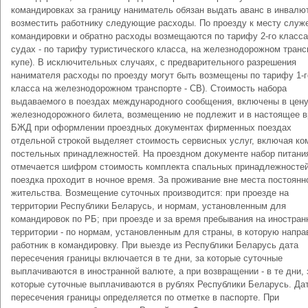
командировках за границу наниматель обязан выдать аванс в инвалю
возместить работнику следующие расходы. По проезду к месту служ
командировки и обратно расходы возмещаются по тарифу 2-го класса
судах - по тарифу туристического класса, на железнодорожном транс
купе). В исключительных случаях, с предварительного разрешения
нанимателя расходы по проезду могут быть возмещены по тарифу 1-г
класса на железнодорожном транспорте - СВ). Стоимость набора
выдаваемого в поездах международного сообщения, включены в цен
железнодорожного билета, возмещению не подлежит и в настоящее 
БЖД при оформлении проездных документах фирменных поездах
отдельной строкой выделяет стоимость сервисных услуг, включая ко
постельных принадлежностей. На проездном документе набор питани
отмечается шифром стоимость комплекта спальных принадлежностей
поездка проходит в ночное время. За проживание вне места постоянн
жительства. Возмещение суточных производится: при проезде на
территории Республики Беларусь, и нормам, установленным для
командировок по РБ; при проезде и за время пребывания на иностран
территории - по нормам, установленным для страны, в которую напра
работник в командировку. При выезде из Республики Беларусь дата
пересечения границы включается в те дни, за которые суточные
выплачиваются в иностранной валюте, а при возвращении - в те дни, 
которые суточные выплачиваются в рублях Республики Беларусь. Да
пересечения границы определяется по отметке в паспорте. При