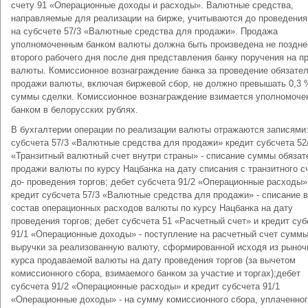
счету 91 «Операционные доходы и расходы». Валютные средства,
направляемые для реализации на бирже, учитываются до проведения
на субсчете 57/3 «Валютные средства для продажи». Продажа
уполномоченным банком валюты должна быть произведена не поздне
второго рабочего дня после дня представления банку поручения на п
валюты. Комиссионное вознаграждение банка за проведение обязате
продажи валюты, включая биржевой сбор, не должно превышать 0,3 
суммы сделки. Комиссионное вознаграждение взимается уполномоч
банком в белорусских рублях.
В бухгалтерии операции по реализации валюты отражаются записями:
субсчета 57/3 «Валютные средства для продажи» кредит субсчета 52
«Транзитный валютный счет внутри страны» - списание суммы обязат
продажи валюты по курсу Нацбанка на дату списания с транзитного с
до- проведения торгов; дебет субсчета 91/2 «Операционные расходы»
кредит субсчета 57/3 «Валютные средства для продажи» - списание в
состав операционных расходов валюты по курсу Нацбанка на дату
проведения торгов; дебет субсчета 51 «Расчетный счет» и кредит суб
91/1 «Операционные доходы» - поступление на расчетный счет сумм
выручки за реализованную валюту, сформированной исходя из рыноч
курса продаваемой валюты на дату проведения торгов (за вычетом
комиссионного сбора, взимаемого банком за участие и торгах);дебет
субсчета 91/2 «Операционные расходы» и кредит субсчета 91/1
«Операционные доходы» - на сумму комиссионного сбора, уплаченно