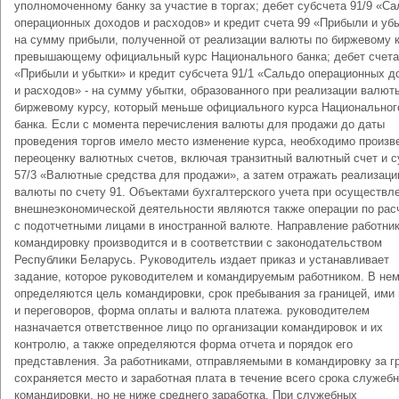
уполномоченному банку за участие в торгах; дебет субсчета 91/9 «С
операционных доходов и расходов» и кредит счета 99 «Прибыли и убы
на сумму прибыли, полученной от реализации валюты по биржевому к
превышающему официальный курс Национального банка; дебет счета
«Прибыли и убытки» и кредит субсчета 91/1 «Сальдо операционных д
и расходов» - на сумму убытки, образованного при реализации валют
биржевому курсу, который меньше официального курса Национальног
банка. Если с момента перечисления валюты для продажи до даты
проведения торгов имело место изменение курса, необходимо произв
переоценку валютных счетов, включая транзитный валютный счет и с
57/3 «Валютные средства для продажи», а затем отражать реализац
валюты по счету 91. Объектами бухгалтерского учета при осуществл
внешнеэкономической деятельности являются также операции по рас
с подотчетными лицами в иностранной валюте. Направление работник
командировку производится и в соответствии с законодательством
Республики Беларусь. Руководитель издает приказ и устанавливает
задание, которое руководителем и командируемым работником. В не
определяются цель командировки, срок пребывания за границей, ими
и переговоров, форма оплаты и валюта платежа. руководителем
назначается ответственное лицо по организации командировок и их
контролю, а также определяются форма отчета и порядок его
представления. За работниками, отправляемыми в командировку за г
сохраняется место и заработная плата в течение всего срока служеб
командировки, но не ниже среднего заработка. При служебных