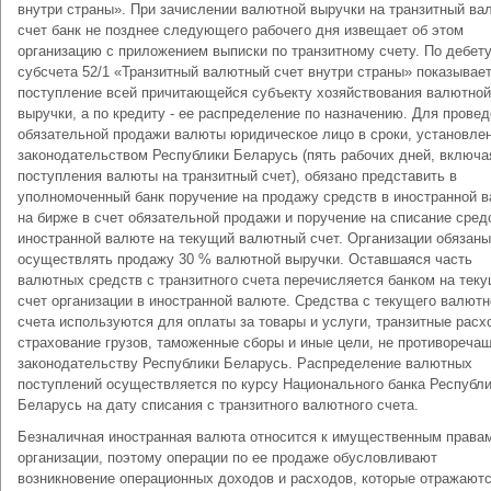
внутри страны». При зачислении валютной выручки на транзитный в
счет банк не позднее следующего рабочего дня извещает об этом
организацию с приложением выписки по транзитному счету. По дебет
субсчета 52/1 «Транзитный валютный счет внутри страны» показывае
поступление всей причитающейся субъекту хозяйствования валютной
выручки, а по кредиту - ее распределение по назначению. Для прове
обязательной продажи валюты юридическое лицо в сроки, установле
законодательством Республики Беларусь (пять рабочих дней, включа
поступления валюты на транзитный счет), обязано представить в
уполномоченный банк поручение на продажу средств в иностранной 
на бирже в счет обязательной продажи и поручение на списание сред
иностранной валюте на текущий валютный счет. Организации обязаны
осуществлять продажу 30 % валютной выручки. Оставшаяся часть
валютных средств с транзитного счета перечисляется банком на тек
счет организации в иностранной валюте. Средства с текущего валютн
счета используются для оплаты за товары и услуги, транзитные расх
страхование грузов, таможенные сборы и иные цели, не противореча
законодательству Республики Беларусь. Распределение валютных
поступлений осуществляется по курсу Национального банка Республ
Беларусь на дату списания с транзитного валютного счета.
Безналичная иностранная валюта относится к имущественным права
организации, поэтому операции по ее продаже обусловливают
возникновение операционных доходов и расходов, которые отражаютс