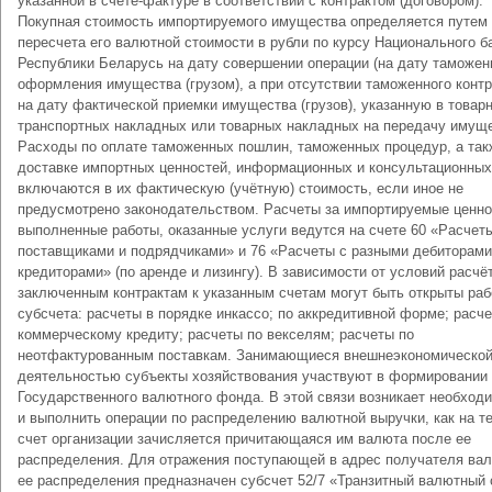
указанной в счете-фактуре в соответствии с контрактом (договором).
Покупная стоимость импортируемого имущества определяется путем
пересчета его валютной стоимости в рубли по курсу Национального б
Республики Беларусь на дату совершении операции (на дату таможен
оформления имущества (грузом), а при отсутствии таможенного контр
на дату фактической приемки имущества (грузов), указанную в товарн
транспортных накладных или товарных накладных на передачу имуще
Расходы по оплате таможенных пошлин, таможенных процедур, а так
доставке импортных ценностей, информационных и консультационных
включаются в их фактическую (учётную) стоимость, если иное не
предусмотрено законодательством. Расчеты за импортируемые ценно
выполненные работы, оказанные услуги ведутся на счете 60 «Расчет
поставщиками и подрядчиками» и 76 «Расчеты с разными дебиторами
кредиторами» (по аренде и лизингу). В зависимости от условий расчё
заключенным контрактам к указанным счетам могут быть открыты раб
субсчета: расчеты в порядке инкассо; по аккредитивной форме; расч
коммерческому кредиту; расчеты по векселям; расчеты по
неотфактурованным поставкам. Занимающиеся внешнеэкономическо
деятельностью субъекты хозяйствования участвуют в формировании
Государственного валютного фонда. В этой связи возникает необход
и выполнить операции по распределению валютной выручки, как на т
счет организации зачисляется причитающаяся им валюта после ее
распределения. Для отражения поступающей в адрес получателя ва
ее распределения предназначен субсчет 52/7 «Транзитный валютный 