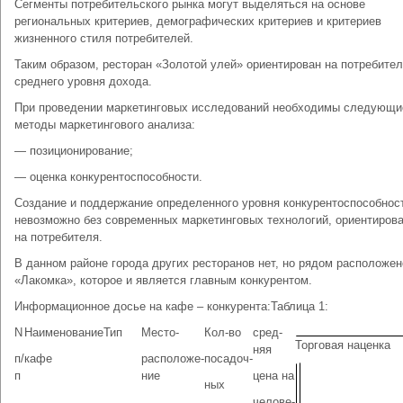
Сегменты потребительского рынка могут выделяться на основе
региональных критериев, демографических критериев и критериев
жизненного стиля потребителей.
Таким образом, ресторан «Золотой улей» ориентирован на потребите
среднего уровня дохода.
При проведении маркетинговых исследований необходимы следующи
методы маркетингового анализа:
— позиционирование;
— оценка конкурентоспособности.
Создание и поддержание определенного уровня конкурентоспособнос
невозможно без современных маркетинговых технологий, ориентиров
на потребителя.
В данном районе города других ресторанов нет, но рядом расположе
«Лакомка», которое и является главным конкурентом.
Информационное досье на кафе – конкурента:Таблица 1:
N
Наименование
Тип
Место-
Кол-во
сред-
Торговая наценка
няя
п/
кафе
расположе-
посадоч-
п
ние
цена на
ных
челове-