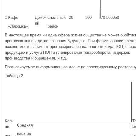
1
Кафе
Демок-
спальный
20
300
70 505050
ий
«Лакомка»
район
В настоящее время ни одна сфера жизни общества не может обойтис
прогнозов как средства познания будущего. При формировании предп
важное место занимает прогнозирование валового дохода ПОП, спрос
продукцию и услуги ПОП и планирование товарооборота, издержек
производства и обращения, и т.д.
Прогнозируемое информационное досье по проектируемому ресторан
Таблица 2:
Кол-
Т
Средняя
во
ви
цена на
посад-
ви