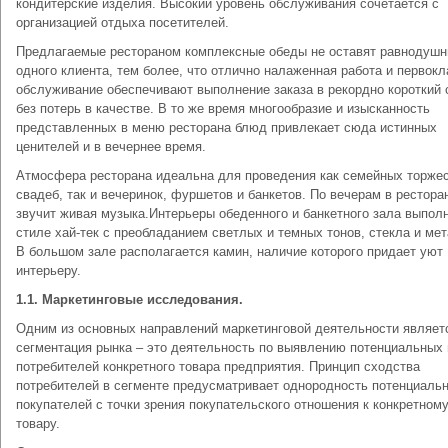
кондитерские изделия. Высокий уровень обслуживания сочетается с
организацией отдыха посетителей.
Предлагаемые рестораном комплексные обеды не оставят равнодуш
одного клиента, тем более, что отлично налаженная работа и первок
обслуживание обеспечивают выполнение заказа в рекордно короткий 
без потерь в качестве. В то же время многообразие и изысканность
представленных в меню ресторана блюд привлекает сюда истинных
ценителей и в вечернее время.
Атмосфера ресторана идеальна для проведения как семейных торжес
свадеб, так и вечеринок, фуршетов и банкетов. По вечерам в рестора
звучит живая музыка.Интерьеры обеденного и банкетного зала выпол
стиле хай-тек с преобладанием светлых и темных тонов, стекла и ме
В большом зале располагается камин, наличие которого придает уют
интерьеру.
1.1. Маркетинговые исследования.
Одним из основных направлений маркетинговой деятельности являет
сегментация рынка – это деятельность по выявлению потенциальных 
потребителей конкретного товара предприятия. Принцип сходства
потребителей в сегменте предусматривает однородность потенциаль
покупателей с точки зрения покупательского отношения к конкретном
товару.