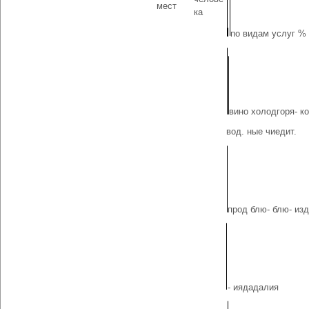
мест
ка
по видам услуг %
вино холодгоря- ко
вод. ные чиедит.
прод блю- блю- изд
- иядадалия