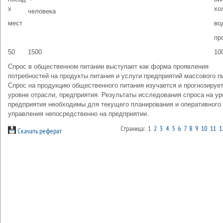
х
хо
человека
мест
во
пр
50
1500
10
Спрос в общественном питании выступает как форма проявления
потребностей на продукты питания и услуги предприятий массового п
Спрос на продукцию общественного питания изучается и прогнозирует
уровне отрасли, предприятия. Результаты исследования спроса на ур
предприятия необходимы для текущего планирования и оперативного
управления непосредственно на предприятии.
Страница: 1
2
3
4
5
6
7
8
9
10
11
1
Скачать реферат