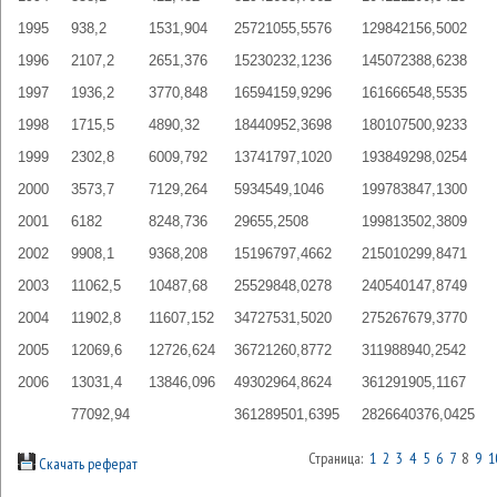
1995
938,2
1531,904
25721055,5576
129842156,5002
1996
2107,2
2651,376
15230232,1236
145072388,6238
1997
1936,2
3770,848
16594159,9296
161666548,5535
1998
1715,5
4890,32
18440952,3698
180107500,9233
1999
2302,8
6009,792
13741797,1020
193849298,0254
2000
3573,7
7129,264
5934549,1046
199783847,1300
2001
6182
8248,736
29655,2508
199813502,3809
2002
9908,1
9368,208
15196797,4662
215010299,8471
2003
11062,5
10487,68
25529848,0278
240540147,8749
2004
11902,8
11607,152
34727531,5020
275267679,3770
2005
12069,6
12726,624
36721260,8772
311988940,2542
2006
13031,4
13846,096
49302964,8624
361291905,1167
77092,94
361289501,6395
2826640376,0425
Страница:
1
2
3
4
5
6
7
8
9
1
Скачать реферат