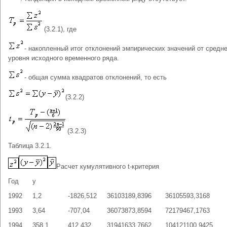
(3.2.1), где
- накопленный итог отклонений эмпирических значений от средне
уровня исходного временного ряда.
- общая сумма квадратов отклонений, то есть
(3.2.2)
(3.2.3)
Таблица 3.2.1.
Расчет кумулятивного t-критерия
Год
y
1992
1,2
-1826,512
36103189,8396
36105593,3168
1993
3,64
-707,04
36073873,8594
72179467,1763
1994
358,1
412,432
31941633,7662
104121100,9425