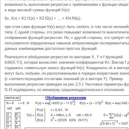
возможность выполнения регрессии с приближением к функции общег
в виде весовой суммы функций fn(x):
f(x, Kn) = K1·f1(x) + K2·f2(x) + … + KN·fN(x),
при этом сами функции fn(x) могут быть любого, в том числе нелиней
типа. С одной стороны, это резко повышает возможности аналитическ
отображения функций регрессии. Но, с другой стороны, это требует о
пользователя определенных навыков аппроксимации эксперименталь
данных комбинациями достаточно простых функций.
Реализуется обобщенная регрессия по векторам X, Y и f функцией
linfit(X,Y,f), которая вычисляет значения коэффициентов Kn. Вектор f
содержать символьную запись функций fn(x). Координаты xk в вектор
могут быть любыми, но расположенными в порядке возрастания значе
(с соответствующими отсчетами значений yk в векторе Y). Пример
выполнения регрессии приведен на рис.2.3.1 Числовые параметры ф
f1-f3 подбирались по минимуму среднеквадратического отклонения.