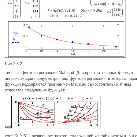
Рис.2.3.2
Типовые функции регрессии Mathcad. Для простых типовых формул
аппроксимации предусмотрен ряд функций регрессии, в которых пар
функций подбираются программой Mathcad самостоятельно. К ним
относятся следующие функции:
èèè
expfit(X,Y,S) – возвращает вектор, содержащий коэффициенты a, b и 