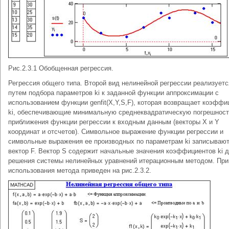
Рис.2.3.1 Обобщенная регрессия.
Регрессия общего типа. Второй вид нелинейной регрессии реализуетс
путем подбора параметров ki к заданной функции аппроксимации с
использованием функции genfit(X,Y,S,F), которая возвращает коэфф
ki, обеспечивающие минимальную среднеквадратическую погрешнос
приближения функции регрессии к входным данным (векторы Х и Y
координат и отсчетов). Символьное выражение функции регрессии и
символьные выражения ее производных по параметрам ki записывают
вектор F. Вектор S содержит начальные значения коэффициентов ki 
решения системы нелинейных уравнений итерационным методом. Пр
использования метода приведен на рис.2.3.2.