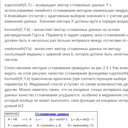
supsmooth(X,Y) – возвращает вектор сглаженных данных Y с
использованием линейного сглаживания методом наименьших квадра
k-ближайших отсчетов с адаптивным выбором значения k с учетом д
изменения данных. Значения вектора Х должны идти в порядке возра
ksmooth(X,Y,b) – вычисляет вектор сглаженных данных на основе
распределения Гаусса. Параметр b задает ширину окна сглаживания 
должен быть в несколько раз больше интервала между отсчетами по 
medsmooth(Y,b) - вычисляет вектор сглаженных данных по методу
скользящей медианы с шириной окна b, которое должно быть нечетн
числом.
Сопоставление методов сглаживания приведено на рис.2.4.1 Как мож
видеть на этом рисунке, качество сглаживания функциями supsmooth(
ksmooth(X,Y,b) практически идентично (при соответствующем выборе
параметра b). Медианный способ уступает по своим возможностям д
другим. Можно заметить также, что на концевых точках интервала за
данных качество сглаживания ухудшается, особенно в медианном сп
который вообще не может выполнять свои функции на концевых инте
длиной b/2.