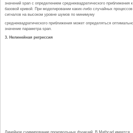
значений span с определением среднеквадратического приближения к
базовой кривой. При моделировании каких-либо случайных процессов
сигналов на высоком уровне шумов по минимуму
среднеквадратического приближения может определяться оптимальн
значение параметра span.
3. Нелинейная регрессия
Линейное суммирование произвольных функций. В Mathcad имеется