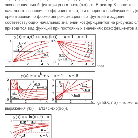
экспоненциальной функции y(x) = a·exp(b·x) +c. В вектор S вводятся
начальные значения коэффициентов a, b и c первого приближения. Д
ориентировки по форме аппроксимационных функций и задания
соответствующих начальных значений коэффициентов на рисунках с
приводится вид функций при постоянных значениях коэффициентов a 
èèè
lgsfit(X,Y,S) – то же, 
выражения y(x) = a/(1+c·exp(b·x)).