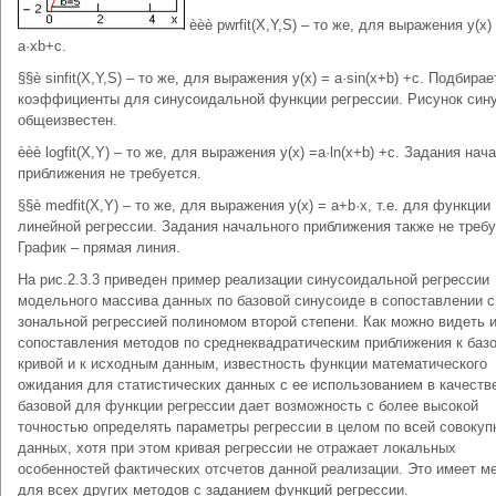
èèè pwrfit(X,Y,S) – то же, для выражения y(x)
a·xb+c.
§§è sinfit(X,Y,S) – то же, для выражения y(x) = a·sin(x+b) +c. Подбирае
коэффициенты для синусоидальной функции регрессии. Рисунок син
общеизвестен.
èèè logfit(X,Y) – то же, для выражения y(x) =a·ln(x+b) +c. Задания нач
приближения не требуется.
§§è medfit(X,Y) – то же, для выражения y(x) = a+b·x, т.е. для функции
линейной регрессии. Задания начального приближения также не требу
График – прямая линия.
На рис.2.3.3 приведен пример реализации синусоидальной регрессии
модельного массива данных по базовой синусоиде в сопоставлении с
зональной регрессией полиномом второй степени. Как можно видеть 
сопоставления методов по среднеквадратическим приближения к баз
кривой и к исходным данным, известность функции математического
ожидания для статистических данных с ее использованием в качеств
базовой для функции регрессии дает возможность с более высокой
точностью определять параметры регрессии в целом по всей совокуп
данных, хотя при этом кривая регрессии не отражает локальных
особенностей фактических отсчетов данной реализации. Это имеет ме
для всех других методов с заданием функций регрессии.