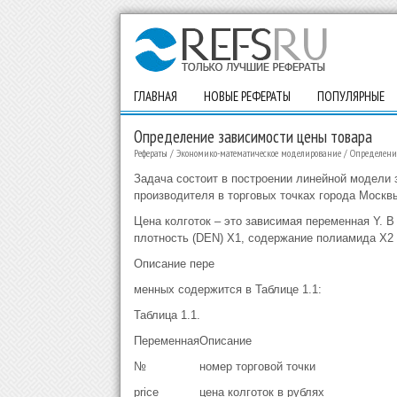
ГЛАВНАЯ
НОВЫЕ РЕФЕРАТЫ
ПОПУЛЯРНЫЕ
Определение зависимости цены товара
Рефераты
/
Экономико-математическое моделирование
/
Определени
Задача состоит в построении линейной модели з
производителя в торговых точках города Москвы
Цена колготок – это зависимая переменная Y. 
плотность (DEN) X1, содержание полиамида X2 
Описание пере
менных содержится в Таблице 1.1:
Таблица 1.1.
Переменная
Описание
№
номер торговой точки
price
цена колготок в рублях