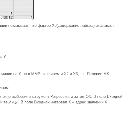
ции показывает, что фактор Х3(содержание лайкры) оказывает
а У.
ияние на У, но в ММР включаем и Х2 и Х3, т.к. Явление МК
лним:
 окне выберем инструмент Регрессия, а затем ОК. В поле Входной
й таблицы. В поле Входной интервал Х – адрес значений Х.