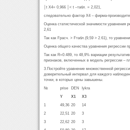
│t X4= 0,966 │< t –табл. = 2,021,
следовательно фактор Х4 – фирма-производите
Оценка статистической значимости уравнения р
2,61
Так как Fрасч. > Fтабл.(9,59 > 2.61), то уравн
Оценка общего качества уравнения регрессии 
Так как R=0.489, то 48,9% вариации результати
признаков, включенных в модель регрессии – п
3.Постройте уравнение множественной регресси
доверительный интервал для каждого наблюдени
точки, в которых цены завышены.
№
prise
DEN
lykra
Y
X1
X3
1
49,36
20
14
2
22,51
20
3
3
22,62
20
3