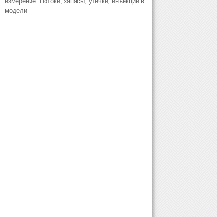
измерение. Потоки, запасы, утечки, инъекции в
модели