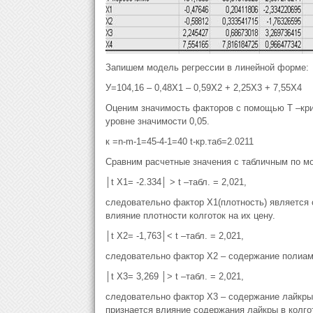
Запишем модель регрессии в линейной форме:
У=104,16 – 0,48Х1 – 0,59Х2 + 2,25Х3 + 7,55Х4
Оценим значимость факторов с помощью Т –крит
уровне значимости 0,05.
к =n-m-1=45-4-1=40 t-кр.таб=2.0211
Сравним расчетные значения с табличным по м
│t X1= -2.334│ > t –табл. = 2,021,
следовательно фактор Х1(плотность) является 
влияние плотности колготок на их цену.
│t X2= -1,763│< t –табл. = 2,021,
следовательно фактор Х2 – содержание полиам
│t X3= 3,269 │> t –табл. = 2,021,
следовательно фактор Х3 – содержание лайкры 
признается влияние содержания лайкры в колгот