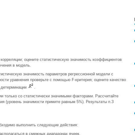
 корреляции; оцените статистическую значимость коэффициентов
ючения в модель.
атистическую значимость параметров регрессионной модели с
мости уравнения проверьте с помощью F-критерия; оцените качество
 детерминации
.
ии только со статистически значимыми факторами. Рассчитайте
я (уровень значимости примите равным 5%). Результаты п.3
обходимо выполнить следующие действия:
асполагаться в смежных диапазонах ячеек.