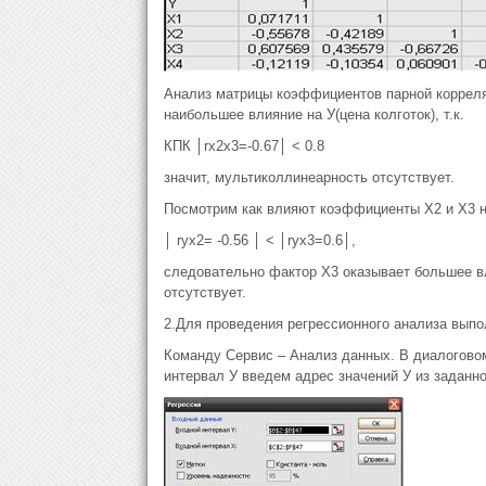
Анализ матрицы коэффициентов парной корреля
наибольшее влияние на У(цена колготок), т.к.
КПК │rx2x3=-0.67│ ‌< 0.8
значит, мультиколлинеарность отсутствует.
Посмотрим как влияют коэффициенты Х2 и Х3 н
│ ryx2= -0.56 │ < │ryx3=0.6│,
следовательно фактор Х3 оказывает большее вл
отсутствует.
2.Для проведения регрессионного анализа выпо
Команду Сервис – Анализ данных. В диалоговом
интервал У введем адрес значений У из заданно