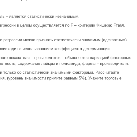
ль – является статистически незначимым.
егрессии в целом осуществляется по F – критерию Фишера: Fтабл.=
ение регрессии можно признать статистически значимым (адекватным).
происходит с использованием коэффициента детерминации.
вного показателя – цены колготок – объясняется вариацией факторных
лотность, содержание лайкры и полиамида, фирмы – производителя.
и только со статистически значимыми факторами. Рассчитайте
я, (уровень значимости примите равным 5%). Укажите торговые