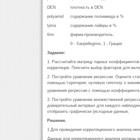
DEN
плотность в DEN
polyamid
содержание полиамида в %
lykra
содержание лайкры в %
firm
фирма-производитель:
0 - Sanpellegrino, 1 - Грация
Задание:
1. Рассчитайте матрицу парных коэффициентов
корреляции. Поясните выбор факторов для вкл
2. Постройте уравнение регрессии. Оцените ст
помощью t-критерия; нулевую гипотезу о значи
уравнения регрессии с помощью коэффициента
3. Постройте уравнение множественной регресс
доверительный интервал для каждого наблюдени
отобразить графически (исходные данные,
Решение.
1.Для проведения корреляционного анализа не
Данные для корреляционного анализа должны р