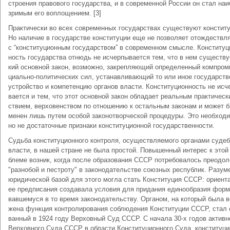
строе­ния пра­во­во­го го­су­дар­ст­ва, и в со­вре­мен­ной Рос­сии он стал наи
зри­мым его во­пло­ще­ни­ем. [3]
Прак­ти­че­ски во всех со­вре­мен­ных го­су­дар­ст­вах су­ще­ст­ву­ют кон­сти­ту
Но на­ли­чие в го­су­дар­ст­ве кон­сти­ту­ции еще не по­зво­ля­ет ото­жде­ст­в­
с “кон­сти­ту­ци­он­ным го­су­дар­ст­вом” в со­вре­мен­ном смыс­ле. Кон­сти­ту­ц
ность го­су­дар­ст­ва от­нюдь не ис­чер­пы­ва­ет­ся тем, что в нем су­ще­ст­ву
кий ос­нов­ной за­кон, воз­мож­но, за­кре­п­ляю­щий оп­ре­де­лен­ный ком­про­
ци­аль­но-по­ли­ти­че­ских сил, ус­та­нав­ли­ваю­щий то или иное го­су­дар­ст­
уст­рой­ст­во и ком­пе­тен­цию ор­га­нов вла­сти. Кон­сти­ту­ци­он­ность не ис­ч
ва­ет­ся и тем, что этот ос­нов­ной за­кон об­ла­да­ет ре­аль­ным прак­ти­че­с
ст­ви­ем, вер­хо­вен­ст­вом по от­но­ше­нию к ос­таль­ным за­ко­нам и мо­жет 
ме­нен лишь пу­тем осо­бой за­ко­но­твор­че­ской про­це­ду­ры. Это не­об­хо­д
но не дос­та­точ­ные при­зна­ки кон­сти­ту­ци­он­ной го­су­дар­ст­вен­но­сти.
Судь­ба кон­сти­ту­ци­он­но­го кон­тро­ля, осу­ще­ст­в­ляе­мо­го ор­га­на­ми су­де
вла­сти, в на­шей стра­не не бы­ла про­стой. По­вы­шен­ный ин­те­рес к этой
бле­ме воз­ник, ко­гда по­сле об­ра­зо­ва­ния СССР по­тре­бо­ва­лось пре­одо­л
"раз­но­бой и пе­ст­ро­ту" в за­ко­но­да­тель­ст­ве со­юз­ных рес­пуб­лик. Ра­зу­ме
юри­ди­че­ской ба­зой для это­го мог­ла стать Кон­сти­ту­ция СССР: ори­ен­т
ее пред­пи­са­ния соз­да­ва­ла ус­ло­вия для при­да­ния еди­но­об­ра­зия фор­м
вав­ше­му­ся в то вре­мя за­ко­но­да­тель­ст­ву. Ор­га­ном, на ко­то­рый бы­ла в
же­на функ­ция кон­тро­ли­ро­ва­ния со­блю­де­ния Кон­сти­ту­ции СССР, стал о
ван­ный в 1924 го­ду Вер­хов­ный Суд СССР. С на­ча­ла 30-х го­дов ак­тив­
Вер­хов­но­го Су­да СССР в об­лас­ти Кон­сти­ту­ци­он­но­го Су­да, кон­сти­ту­ци­