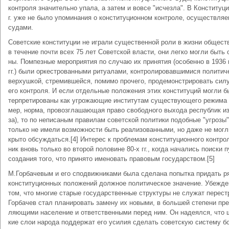
кон­тро­ля зна­чи­тель­но упа­ла, а за­тем и во­все "ис­чез­ла". В Кон­сти­ту­
г. уже не бы­ло упо­ми­на­ния о кон­сти­ту­ци­он­ном кон­тро­ле, осу­ще­ст­в­ля
су­да­ми.
Со­вет­ские кон­сти­ту­ции не иг­ра­ли су­ще­ст­вен­ной ро­ли в жиз­ни об­ще­ст­
в те­че­ние поч­ти всех 75 лет Со­вет­ской вла­сти, они лег­ко мог­ли быть 
ны. Пом­пез­ные ме­ро­прия­тия по слу­чаю их при­ня­тия (осо­бен­но в 1936
гг.) бы­ли ор­ке­ст­ро­ван­ны­ми ри­туа­ла­ми, кон­тро­ли­ро­вав­ши­ми­ся по­ли­ти­
вер­хуш­кой, стре­мив­шей­ся, по­ми­мо про­че­го, про­де­мон­ст­ри­ро­вать си­л
его кон­тро­ля. И ес­ли от­дель­ные по­ло­же­ния этих кон­сти­ту­ций мог­ли 
тер­пре­ти­ро­ва­ны как уг­ро­жаю­щие ин­сти­ту­там су­ще­ст­вую­ще­го ре­жи­ма 
мер, нор­ма, про­воз­гла­шаю­щая пра­во сво­бод­но­го вы­хо­да рес­пуб­лик 
за), то по не­пи­са­ным пра­ви­лам со­вет­ской по­ли­ти­ки по­доб­ные "уг­ро­зы
толь­ко не име­ли воз­мож­но­сти быть реа­ли­зо­ван­ны­ми, но да­же не мог­л
кры­то об­су­ж­дать­ся.[4] Ин­те­рес к про­бле­мам кон­сти­ту­ци­он­но­го кон­тро
ник вновь толь­ко во вто­рой по­ло­ви­не 80-х гг., ко­гда на­ча­лись по­ис­ки п
соз­да­ния то­го, что при­ня­то име­но­вать пра­во­вым го­су­дар­ст­вом.[5]
М.Гор­ба­че­вым и его спод­виж­ни­ка­ми бы­ла сде­ла­на по­пыт­ка при­дать р
кон­сти­ту­ци­он­ных по­ло­же­ний долж­ное по­ли­ти­че­ское зна­че­ние. Убе­ж­д
том, что мно­гие ста­рые го­су­дар­ст­вен­ные струк­ту­ры не слу­жат пе­ре­ст
Гор­ба­чев стал пла­ни­ро­вать за­ме­ну их но­вы­ми, в боль­шей сте­пе­ни пре
ляю­щи­ми на­се­ле­ние и от­вет­ст­вен­ны­ми пе­ред ним. Он на­де­ял­ся, что 
кие слои на­ро­да под­дер­жат его уси­лия сде­лать со­вет­скую сис­те­му б