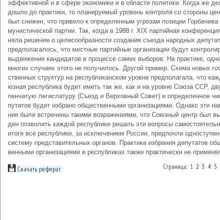
эф­фек­тив­ной и в сфе­ре эко­но­ми­ки и в об­лас­ти по­ли­ти­ки. Ко­гда же де
дош­ло до прак­ти­ки, то пла­ни­руе­мый уро­вень кон­тро­ля со сто­ро­ны цен
был сни­жен, что при­ве­ло к оп­ре­де­лен­ным уг­ро­зам по­зи­ции Гор­ба­че­ва
му­ни­сти­че­ской пар­тии. Так, ко­гда в 1988 г. ХIХ пар­тий­ная кон­фе­рен­ци
ня­ла ре­ше­ние о це­ле­со­об­раз­но­сти соз­да­ния съез­да на­род­ных де­пу­та­
пред­по­ла­га­лось, что ме­ст­ные пар­тий­ные ор­га­ни­за­ции бу­дут кон­тро­ли­
вы­дви­же­ние кан­ди­да­тов в про­цес­се са­мих вы­бо­ров. На прак­ти­ке, од­на
мно­гих слу­ча­ях это­го не по­лу­чи­лось. Дру­гой при­мер. Схе­ма но­вых го­
ст­вен­ных струк­тур на рес­пуб­ли­кан­ском уров­не пред­по­ла­га­ла, что ка­ж
юз­ная рес­пуб­ли­ка бу­дет иметь так же, как и на уров­не Сою­за ССР, дву
пен­ча­тую ле­гис­ла­ту­ру (Съезд и Вер­хов­ный Со­вет) и оп­ре­де­лен­ное чи
пу­та­тов бу­дет из­бра­но об­ще­ст­вен­ны­ми ор­га­ни­за­ция­ми. Од­на­ко эти на­
ния бы­ли встре­че­ны та­ки­ми воз­ра­же­ния­ми, что Со­юз­ный центр был вы
ден по­зво­лить ка­ж­дой рес­пуб­ли­ке ре­шать эти во­про­сы са­мо­стоя­тель­
ито­ге все рес­пуб­ли­ки, за ис­клю­че­ни­ем Рос­сии, пред­по­чли од­но­сту­пен
сис­те­му пред­ста­ви­тель­ных ор­га­нов. Прак­ти­ка из­бра­ния де­пу­та­тов об­
вен­ны­ми ор­га­ни­за­ция­ми в рес­пуб­ли­ках так­же прак­ти­че­ски не при­ме­ня
Страница: 1
2
3
4
5
Скачать реферат