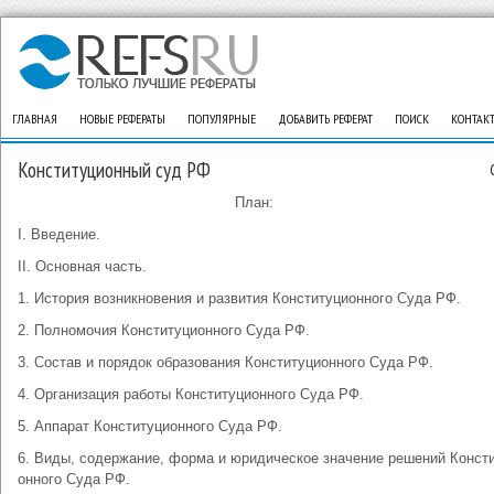
ГЛАВНАЯ
НОВЫЕ РЕФЕРАТЫ
ПОПУЛЯРНЫЕ
ДОБАВИТЬ РЕФЕРАТ
ПОИСК
КОНТАК
Конституционный суд РФ
План:
I. Вве­де­ние.
II. Ос­нов­ная часть.
1. Ис­то­рия воз­ник­но­ве­ния и раз­ви­тия Кон­сти­ту­ци­он­но­го Су­да РФ.
2. Пол­но­мо­чия Кон­сти­ту­ци­он­но­го Су­да РФ.
3. Со­став и по­ря­док об­ра­зо­ва­ния Кон­сти­ту­ци­он­но­го Су­да РФ.
4. Ор­га­ни­за­ция ра­бо­ты Кон­сти­ту­ци­он­но­го Су­да РФ.
5. Ап­па­рат Кон­сти­ту­ци­он­но­го Су­да РФ.
6. Ви­ды, со­дер­жа­ние, фор­ма и юри­ди­че­ское зна­че­ние ре­ше­ний Кон­сти­
он­но­го Су­да РФ.