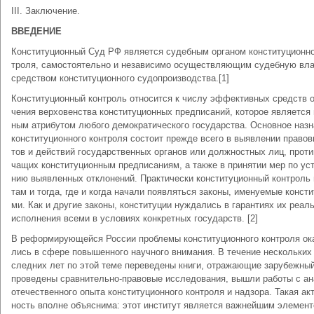
III. За­клю­че­ние.
ВВЕ­ДЕ­НИЕ
Кон­сти­ту­ци­он­ный Суд РФ яв­ля­ет­ся су­деб­ным ор­га­ном кон­сти­ту­ци­он­но
тро­ля, са­мо­стоя­тель­но и не­за­ви­си­мо осу­ще­ст­в­ляю­щим су­деб­ную вл
сред­ст­вом кон­сти­ту­ци­он­но­го су­до­про­из­вод­ст­ва.[1]
Кон­сти­ту­ци­он­ный кон­троль от­но­сит­ся к чис­лу эф­фек­тив­ных средств 
че­ния вер­хо­вен­ст­ва кон­сти­ту­ци­он­ных пред­пи­са­ний, ко­то­рое яв­ля­ет­ся
ным ат­ри­бу­том лю­бо­го де­мо­кра­ти­че­ско­го го­су­дар­ст­ва. Ос­нов­ное на­зн
кон­сти­ту­ци­он­но­го кон­тро­ля со­сто­ит пре­ж­де все­го в вы­яв­ле­нии пра­во­
тов и дей­ст­вий го­су­дар­ст­вен­ных ор­га­нов или долж­но­ст­ных лиц, про­ти­
ча­щих кон­сти­ту­ци­он­ным пред­пи­са­ни­ям, а так­же в при­ня­тии мер по уст
нию вы­яв­лен­ных от­кло­не­ний. Прак­ти­че­ски кон­сти­ту­ци­он­ный кон­троль
там и то­гда, где и ко­гда на­ча­ли по­яв­лять­ся за­ко­ны, име­нуе­мые кон­сти­
ми. Как и дру­гие за­ко­ны, кон­сти­ту­ции ну­ж­да­лись в га­ран­ти­ях их ре­аль
ис­пол­не­ния все­ми в ус­ло­ви­ях кон­крет­ных го­су­дарств. [2]
В ре­фор­ми­рую­щей­ся Рос­сии про­бле­мы кон­сти­ту­ци­он­но­го кон­тро­ля ока
лись в сфе­ре по­вы­шен­но­го на­уч­но­го вни­ма­ния. В те­че­ние не­сколь­ких
след­них лет по этой те­ме пе­ре­ве­де­ны кни­ги, от­ра­жаю­щие за­ру­беж­ны
про­ве­де­ны срав­ни­тель­но-пра­во­вые ис­сле­до­ва­ния, вы­шли ра­бо­ты с ан
оте­че­ст­вен­но­го опы­та кон­сти­ту­ци­он­но­го кон­тро­ля и над­зо­ра. Та­кая ак­
ность впол­не объ­яс­ни­ма: этот ин­сти­тут яв­ля­ет­ся важ­ней­шим эле­мен­