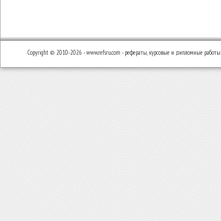
Copyright © 2010-2026 - www.refsru.com - рефераты, курсовые и дипломные работы