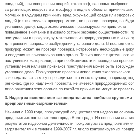
сведений); при совершении аварий, катастроф, залповых выбросов
загрязняющих веществ в атмосферу и водные объекты, причинивших
могущих в будущем причинить вред окружающей среде или здоровь
людей (в этих случаях прокурор может, не проводя проверки, возбуди
уголовное дело); когда экологическое правонарушение привлекло
повышенное внимание и вызвало острый резонанс общественности; п
поступлении в прокуратуру материалов из природоохранных и иных о
для решения вопроса о возбуждении уголовного дела. В последнем 
прокурор может, не проводя проверки, истребовать необходимые док
и сведения из природоохранного органа. Только после тщательного и
поступивших материалов, а при необходимости и проведения проверк
установления наличия признаков преступления может быть возбужде
уголовное дело. Прокурорские проверки исполнения экологического
законодательства могут проводиться и в иных случаях, например, ког
регионах, где их надлежит провести, не имеется природоохранных орг
либо работники этих органов по какой-то причине не могут их провести
3. Надзор за исполнением законодательства наиболее крупными
предприятиями-загрязнителями
Начиная с 1999 года, прокуратурой осуществлялся надзор на основн
предприятиях-загрязнителях города Волгограда. На основании анализ
результатов надзорной деятельности прокуратуры за предприятиями-
загрязнителями в течение 1999-2007 г.г. число контролируемых предп