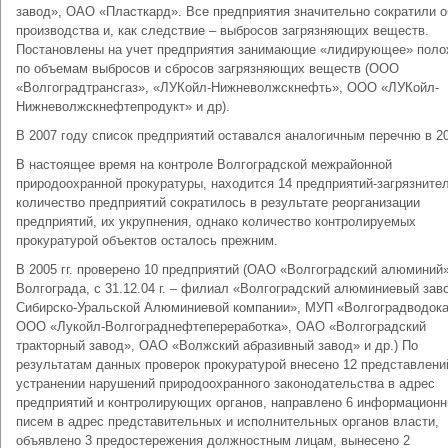
завод», ОАО «Пласткард». Все предприятия значительно сократили 
производства и, как следствие – выбросов загрязняющих веществ.
Постановлены на учет предприятия занимающие «лидирующее» поло
по объемам выбросов и сбросов загрязняющих веществ (ООО
«Волгоградтрансгаз», «ЛУКойл-Нижневолжскнефть», ООО «ЛУКойл-
Нижневолжскнефтепродукт» и др).
В 2007 году список предприятий оставался аналогичным перечню в 20
В настоящее время на контроле Волгоградской межрайонной
природоохранной прокуратуры, находится 14 предприятий-загрязните
количество предприятий сократилось в результате реорганизации
предприятий, их укрупнения, однако количество контролируемых
прокуратурой объектов осталось прежним.
В 2005 гг. проверено 10 предприятий (ОАО «Волгоградский алюминий» 
Волгограда, с 31.12.04 г. – филиал «Волгоградский алюминиевый зав
Сибирско-Уральской Алюминиевой компании», МУП «Волгоградводока
ООО «Лукойл-Волгограднефтепереработка», ОАО «Волгоградский
тракторный завод», ОАО «Волжский абразивный завод» и др.) По
результатам данных проверок прокуратурой внесено 12 представлени
устранении нарушений природоохранного законодательства в адрес
предприятий и контролирующих органов, направлено 6 информацион
писем в адрес представительных и исполнительных органов власти,
объявлено 3 предостережения должностным лицам, вынесено 2