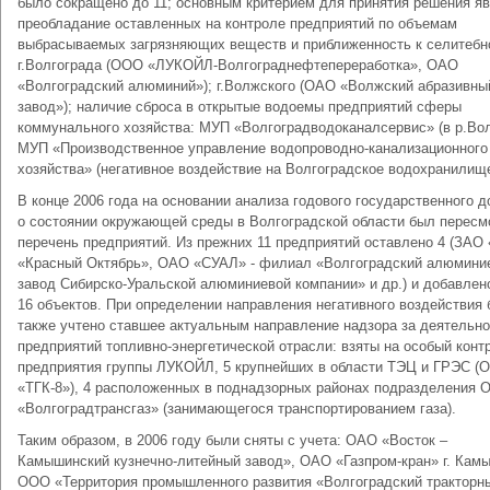
было сокращено до 11; основным критерием для принятия решения я
преобладание оставленных на контроле предприятий по объемам
выбрасываемых загрязняющих веществ и приближенность к селитебн
г.Волгограда (ООО «ЛУКОЙЛ-Волгограднефтепереработка», ОАО
«Волгоградский алюминий»); г.Волжского (ОАО «Волжский абразивны
завод»); наличие сброса в открытые водоемы предприятий сферы
коммунального хозяйства: МУП «Волгоградводоканалсервис» (в р.Вол
МУП «Производственное управление водопроводно-канализационного
хозяйства» (негативное воздействие на Волгоградское водохранилище
В конце 2006 года на основании анализа годового государственного 
о состоянии окружающей среды в Волгоградской области был пересм
перечень предприятий. Из прежних 11 предприятий оставлено 4 (ЗАО
«Красный Октябрь», ОАО «СУАЛ» - филиал «Волгоградский алюмини
завод Сибирско-Уральской алюминиевой компании» и др.) и добавлен
16 объектов. При определении направления негативного воздействия
также учтено ставшее актуальным направление надзора за деятельн
предприятий топливно-энергетической отрасли: взяты на особый конт
предприятия группы ЛУКОЙЛ, 5 крупнейших в области ТЭЦ и ГРЭС (
«ТГК-8»), 4 расположенных в поднадзорных районах подразделения
«Волгоградтрансгаз» (занимающегося транспортированием газа).
Таким образом, в 2006 году были сняты с учета: ОАО «Восток –
Камышинский кузнечно-литейный завод», ОАО «Газпром-кран» г. Кам
ООО «Территория промышленного развития «Волгоградский тракторн