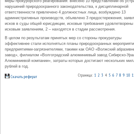
меры прокурорского реагирования: внесено 10 представлений об устр
нарушений природоохранного законодательства, к дисциплинарной
ответственности привлечено 4 должностных лица, возбуждено 13
административных производств, объявлено 3 предостережения, заявл
исков в суды общей юрисдикции, исковые требования удовлетворены 
исковым заявлениям, 2 – находятся в стадии рассмотрения.
В целом по результатам принятых мер со стороны прокуратуры
эффективнее стали исполняться планы природоохранных мероприят
предприятиями-загрязнителями, такими как ОАО «Волжский абразивн
завод», филиалом «Волгоградский алюминиевый завод Сибирско-Ура
Алюминиевой компании», затраты которых достигают нескольких мил
рублей в год.
Страница:
1
2
3
4
5
6
7
8
9
10
1
Скачать реферат