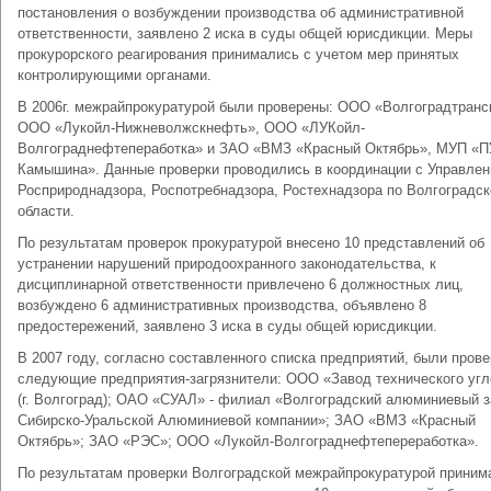
постановления о возбуждении производства об административной
ответственности, заявлено 2 иска в суды общей юрисдикции. Меры
прокурорского реагирования принимались с учетом мер принятых
контролирующими органами.
В 2006г. межрайпрокуратурой были проверены: ООО «Волгоградтрансг
ООО «Лукойл-Нижневолжскнефть», ООО «ЛУКойл-
Волгограднефтепеработка» и ЗАО «ВМЗ «Красный Октябрь», МУП «П
Камышина». Данные проверки проводились в координации с Управле
Росприроднадзора, Роспотребнадзора, Ростехнадзора по Волгоградск
области.
По результатам проверок прокуратурой внесено 10 представлений об
устранении нарушений природоохранного законодательства, к
дисциплинарной ответственности привлечено 6 должностных лиц,
возбуждено 6 административных производства, объявлено 8
предостережений, заявлено 3 иска в суды общей юрисдикции.
В 2007 году, согласно составленного списка предприятий, были пров
следующие предприятия-загрязнители: ООО «Завод технического уг
(г. Волгоград); ОАО «СУАЛ» - филиал «Волгоградский алюминиевый 
Сибирско-Уральской Алюминиевой компании»; ЗАО «ВМЗ «Красный
Октябрь»; ЗАО «РЭС»; ООО «Лукойл-Волгограднефтепереработка».
По результатам проверки Волгоградской межрайпрокуратурой приним