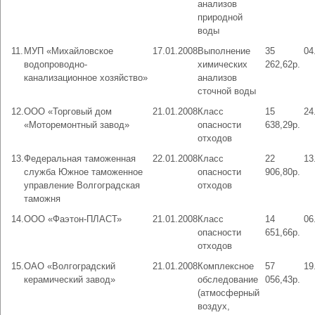
анализов
природной
воды
11.
МУП «Михайловское
17.01.2008
Выполнение
35
04
водопроводно-
химических
262,62р.
канализационное хозяйство»
анализов
сточной воды
12.
ООО «Торговый дом
21.01.2008
Класс
15
24
«Моторемонтный завод»
опасности
638,29р.
отходов
13.
Федеральная таможенная
22.01.2008
Класс
22
13
служба Южное таможенное
опасности
906,80р.
управление Волгоградская
отходов
таможня
14.
ООО «Фаэтон-ПЛАСТ»
21.01.2008
Класс
14
06
опасности
651,66р.
отходов
15.
ОАО «Волгоградский
21.01.2008
Комплексное
57
19
керамический завод»
обследование
056,43р.
(атмосферный
воздух,