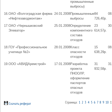
промышленные
выбросы)
16.
ОАО «Волгоградская фирма
24.01.2008
Промышленные
84
08
«Нефтезаводмонтаж»
выбросы
726,40р.
17.
ОАО «Чернышковский
25.01.2008
Определение
23
30
Элеватор»
компонентного
614,57р.
состава
отходов
18.
ГОУ «Профессиональное
28.01.2008
Класс
15
08
училище №2»
опасности
638,29р.
отходов
19.
ООО «АВИДАремстрой»
17.01.2008
Разработка
31
31
проекта
932,58р.
ПНООЛР,
оформление
паспортов
опасных
отходов
Страница:
1
2
3
4
5
6
7
8
9
10
1
Скачать реферат