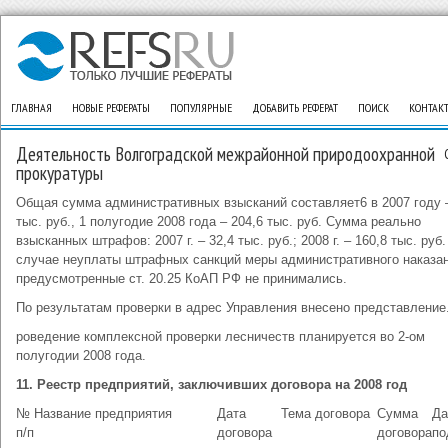
ГЛАВНАЯ
НОВЫЕ РЕФЕРАТЫ
ПОПУЛЯРНЫЕ
ДОБАВИТЬ РЕФЕРАТ
ПОИСК
КОНТАК
Деятельность Волгоградской межрайонной природоохранной
прокуратуры
Общая сумма административных взысканий составляет6 в 2007 году –
тыс. руб., 1 полугодие 2008 года – 204,6 тыс. руб. Сумма реально
взысканных штрафов: 2007 г. – 32,4 тыс. руб.; 2008 г. – 160,8 тыс. руб.
случае неуплаты штрафных санкций меры административного наказан
предусмотренные ст. 20.25 КоАП РФ не принимались.
По результатам проверки в адрес Управления внесено представление
роведение комплексной проверки лесничеств планируется во 2-ом
полугодии 2008 года.
11. Реестр предприятий, заключивших договора на 2008 год
№
Название предприятия
Дата
Тема договора
Сумма
Да
п/п
договора
договора
по