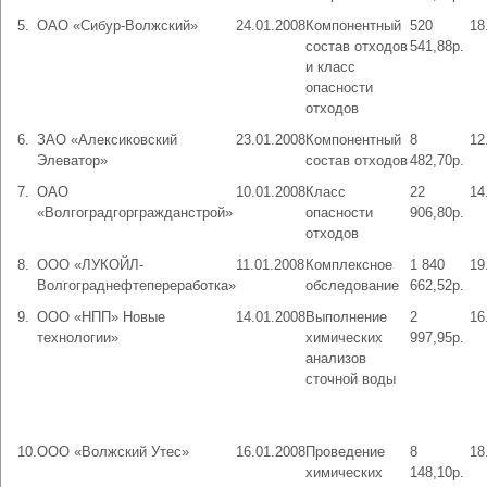
5.
ОАО «Сибур-Волжский»
24.01.2008
Компонентный
520
18
состав отходов
541,88р.
и класс
опасности
отходов
6.
ЗАО «Алексиковский
23.01.2008
Компонентный
8
12
Элеватор»
состав отходов
482,70р.
7.
ОАО
10.01.2008
Класс
22
14
«Волгоградгоргражданстрой»
опасности
906,80р.
отходов
8.
ООО «ЛУКОЙЛ-
11.01.2008
Комплексное
1 840
19
Волгограднефтепереработка»
обследование
662,52р.
9.
ООО «НПП» Новые
14.01.2008
Выполнение
2
16
технологии»
химических
997,95р.
анализов
сточной воды
10.
ООО «Волжский Утес»
16.01.2008
Проведение
8
18
химических
148,10р.