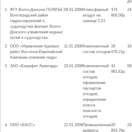
до
1.
ФГУ Волго-Донское ГБУВПиС
09.01.2008
Атмосферный
374
24
Волгоградский район
воздух на
800,00р.
гидросооружений и
границе СЗЗ
судоходства филиал Волго-
Донского управления водных
путей и судоходства
2.
ООО «Управление буровых
11.01.2008
Компонентный
28
18
работ Восточно-Европейской
состав отходов
078,21р.
Компании освоения недр»
3.
ЗАО «Бишофит Авангард»
23.01.2008
Компонентный
42
08
состав
981,62р.
отходов,
оформление
паспартов
отходов,
определение
класса
опасности
отходов.
4.
ООО «БАСС»
22.01.2008
Промышленные
20
24
выбросы
803,78р.