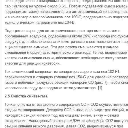
непосредственно в очищенный от серы газ, поддерживало бы соотно
пар : углерод на уровне около 3,6:1. Потоки подаваемой смеси (смесь
подаваемым газом) направляются и в автотермический конвертор поз.
и в конвертор с теплообменником поз.100-С, предварительно подогре
технологическом нагревателе поз.104-В.
Подогретое сырье для автотермического реактора смешивается с
обогащенным воздухом, содержащим около 29% кислорода (по сухо
воздуху), для обеспечения стехиометрического соотношения азот : в
в цикле синтеза аммиака. Эти два потока смешиваются в камере
смешивания (порция) автотермического реактора. Тепло, выделяемое
частичном окислении сырья, обеспечивает необходимое поступление
энергии для реакции конверсии.
Технологический конденсат из сепаратора сырого газа поз.102-F1
перекачивается в отпарную колонну поз.150-G для удаления раствор
газов и побочных продуктов реакции конверсии СО (рис. 7), чтобы сно
использовать воду для подпитки котла-утилизатора. [1]
2.5 Очистка синтез-газа
Тонкая очистка от остаточного содержания СО и СО2 осуществляется
стадии метанирования. Десорбер СО2 выполнен в виде трех секций, 
находится секция кипения под низким давлением, внизу – секция
отпаривания. Насыщенный раствор aМДЭА из абсорбера СО2 поступа
секцию кипения низкого давления, давая СО2, выделившемуся при