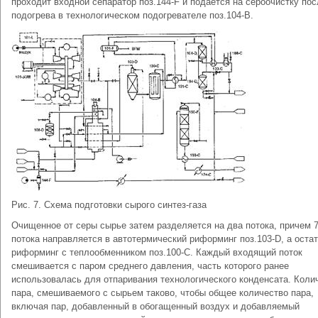
проходит входной сепаратор поз.144-F и подается на сероочистку пос
подогрева в технологическом подогревателе поз.104-В.
Рис. 7. Схема подготовки сырого синтез-газа
Очищенное от серы сырье затем разделяется на два потока, причем 
потока направляется в автотермический риформинг поз.103-D, а остато
риформинг с теплообменником поз.100-С. Каждый входящий поток
смешивается с паром среднего давления, часть которого ранее
использовалась для отпаривания технологического конденсата. Коли
пара, смешиваемого с сырьем таково, чтобы общее количество пара,
включая пар, добавленный в обогащенный воздух и добавляемый