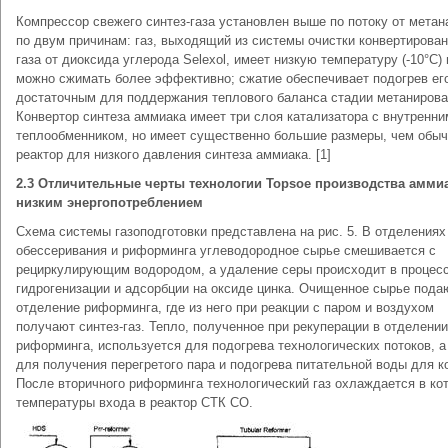
Компрессор свежего синтез-газа установлен выше по потоку от метан
по двум причинам: газ, выходящий из системы очистки конвертирован
газа от диоксида углерода Selexol, имеет низкую температуру (-10°С) 
можно сжимать более эффективно; сжатие обеспечивает подогрев ег
достаточным для поддержания теплового баланса стадии метанирова
Конвертор синтеза аммиака имеет три слоя катализатора с внутренни
теплообменником, но имеет существенно большие размеры, чем обы
реактор для низкого давления синтеза аммиака. [1]
2.3 Отличительные черты технологии Topsoe производства аммиа
низким энергопотреблением
Схема системы газоподготовки представлена на рис. 5. В отделениях
обессеривания и риформинга углеводородное сырье смешивается с
рециркулирующим водородом, а удаление серы происходит в процес
гидрогенизации и адсорбции на оксиде цинка. Очищенное сырье пода
отделение риформинга, где из него при реакции с паром и воздухом
получают синтез-газ. Тепло, полученное при рекуперации в отделении
риформинга, используется для подогрева технологических потоков, а
для получения перегретого пара и подогрева питательной воды для к
После вторичного риформинга технологический газ охлаждается в ко
температуры входа в реактор СТК СО.