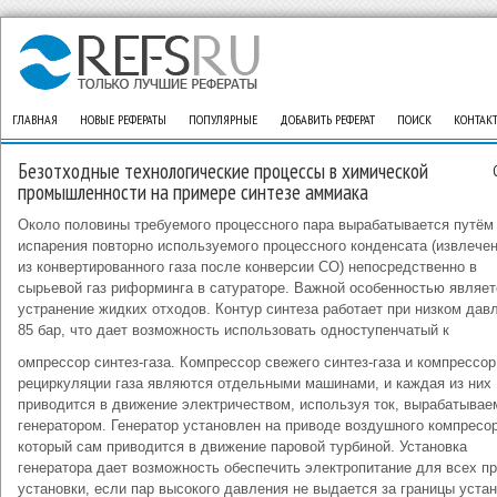
ГЛАВНАЯ
НОВЫЕ РЕФЕРАТЫ
ПОПУЛЯРНЫЕ
ДОБАВИТЬ РЕФЕРАТ
ПОИСК
КОНТАК
Безотходные технологические процессы в химической
промышленности на примере синтезе аммиака
Около половины требуемого процессного пара вырабатывается путём
испарения повторно используемого процессного конденсата (извлече
из конвертированного газа после конверсии СО) непосредственно в
сырьевой газ риформинга в сатураторе. Важной особенностью являет
устранение жидких отходов. Контур синтеза работает при низком давл
85 бар, что дает возможность использовать одноступенчатый к
омпрессор синтез-газа. Компрессор свежего синтез-газа и компрессор
рециркуляции газа являются отдельными машинами, и каждая из них
приводится в движение электричеством, используя ток, вырабатыва
генератором. Генератор установлен на приводе воздушного компресор
который сам приводится в движение паровой турбиной. Установка
генератора дает возможность обеспечить электропитание для всех п
установки, если пар высокого давления не выдается за границы устан