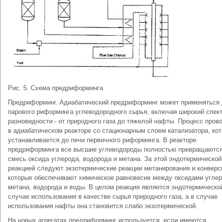
Рис. 5. Схема предриформинга
Предриформинг. Адиабатический предриформинг может применяться
парового риформинга углеводородного сырья, включая широкий спект
разновидности - от природного газа до тяжелой нафты. Процесс пров
в адиабатическом реакторе со стационарным слоем катализатора, ко
устанавливается до печи первичного риформинга. В реакторе
предриформинга все высшие углеводороды полностью превращаются
смесь оксида углерода, водорода и метана. За этой эндотермической
реакцией следуют экзотермические реакции метанирования и конверс
которые обеспечивают химическое равновесие между оксидами углер
метана, водорода и воды. В целом реакция является эндотермическо
случае использования в качестве сырья природного газа, а в случае
использования нафты она становится слабо экзотермической.
На новых агрегатах предриформинг используется, если имеются