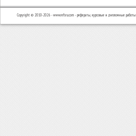
Copyright © 2010-2026 - www.refsru.com - рефераты, курсовые и дипломные работы