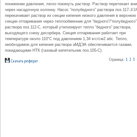
понижении давления, легко покинуть раствор. Раствор перетекает вни
через насадочную колонну. Насос “полубедного” раствора поз.117-J/J
перекачивает раствор из секции кипения низкого давления в верхнюю
секции отпаривания через теплообменник для “бедного”/“полубедного”
раствора поз.112-С, который утилизирует тепло “бедного” раствора,
выходящего снизу десорбера. Секция отпаривания работает при
температуре около 110°С под давлением 1,34 кгс/см2 абс. Тепло,
необходимое для кипения раствора aМДЭА обеспечивается газами,
покидающими НТК (газовый кипятильник поз.105-С).
Страница:
1
2
3
Скачать реферат