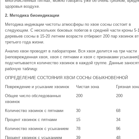
многочисленных пятнах, можно говорить уже об очень грязном, вред
здоровья воздухе.
2. Методика биоиндикации
Методика индикации чистоты атмосферы по хвое сосны состоит в
следующем. С нескольких боковых побегов в средней части кроны 5-
деревьев сосны в 15-20 летнем возрасте отбирают 200 пар хвоинок вт
третьего года жизни.
Анализ хвои проводят в лаборатории. Вся хвоя делится на три части
(неповрежденная хвоя, хвоя с пятнами и хвоя с признаками усыхания)
подсчитывается количество хвоинок в каждой группе. Данные заносят
рабочую таблицу.
ОПРЕДЕЛЕНИЕ СОСТОЯНИЯ ХВОИ СОСНЫ ОБЫКНОВЕННОЙ
Повреждение и усыхание хвоинок
Чистая зона
Грязная зон
Общее число обследованных
200
200
хвоинок
Количество хвоинок с пятнами
30
68
Процент хвоинок с пятнами
15
34
Количество хвоинок с усыханием
78
96
Процент хвоинок с усыханием
39
48