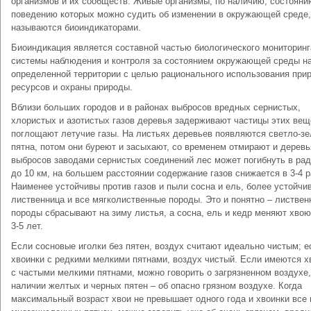
организмов и их сообществ. Живые организмы, по наличию, состояни
поведению которых можно судить об изменении в окружающей среде,
называются биоиндикаторами.
Биоиндикация является составной частью биологического мониторинг
системы наблюдения и контроля за состоянием окружающей среды н
определенной территории с целью рационального использования при
ресурсов и охраны природы.
Вблизи больших городов и в районах выбросов вредных сернистых,
хлористых и азотистых газов деревья задерживают частицы этих вещ
поглощают летучие газы. На листьях деревьев появляются светло-з
пятна, потом они буреют и засыхают, со временем отмирают и деревь
выбросов заводами сернистых соединений лес может погибнуть в ра
до 10 км, на большем расстоянии содержание газов снижается в 3-4 р
Наименее устойчивы против газов и пыли сосна и ель, более устойчи
лиственница и все мягколиственные породы. Это и понятно – листве
породы сбрасывают на зиму листья, а сосна, ель и кедр меняют хвою
3-5 лет.
Если сосновые иголки без пятен, воздух считают идеально чистым; е
хвоинки с редкими мелкими пятнами, воздух чистый. Если имеются х
с частыми мелкими пятнами, можно говорить о загрязненном воздухе,
наличии желтых и черных пятен – об опасно грязном воздухе. Когда
максимальный возраст хвои не превышает одного года и хвоинки все 