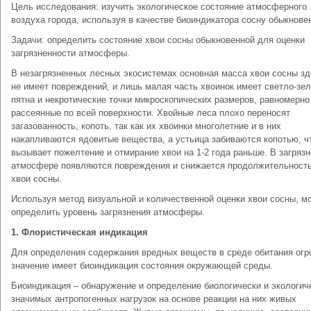
Цель исследования: изучить экологическое состояние атмосферного
воздуха города, используя в качестве биоиндикатора сосну обыкнове
Задачи: определить состояние хвои сосны обыкновенной для оценки
загрязненности атмосферы.
В незагрязненных лесных экосистемах основная масса хвои сосны зд
не имеет повреждений, и лишь малая часть хвоинок имеет светло-зе
пятна и некротические точки микроскопических размеров, равномерно
рассеянные по всей поверхности. Хвойные леса плохо переносят
загазованность, копоть, так как их хвоинки многолетние и в них
накапливаются ядовитые вещества, а устьица забиваются копотью, ч
вызывает пожелтение и отмирание хвои на 1-2 года раньше. В загряз
атмосфере появляются повреждения и снижается продолжительност
хвои сосны.
Используя метод визуальной и количественной оценки хвои сосны, м
определить уровень загрязнения атмосферы.
1. Флористическая индикация
Для определения содержания вредных веществ в среде обитания огр
значение имеет биоиндикация состояния окружающей среды.
Биоиндикация – обнаружение и определение биологически и экологич
значимых антропогенных нагрузок на основе реакции на них живых