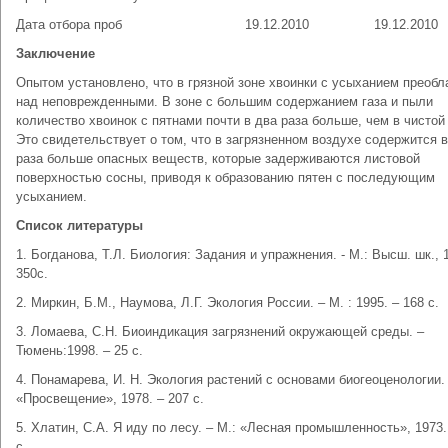
Дата отбора проб
19.12.2010
19.12.2010
Заключение
Опытом установлено, что в грязной зоне хвоинки с усыханием преоб
над неповрежденными. В зоне с большим содержанием газа и пыли
количество хвоинок с пятнами почти в два раза больше, чем в чистой 
Это свидетельствует о том, что в загрязненном воздухе содержится в
раза больше опасных веществ, которые задерживаются листовой
поверхностью сосны, приводя к образованию пятен с последующим
усыханием.
Список литературы
1. Богданова, Т.Л. Биология: Задания и упражнения. - М.: Высш. шк., 1
350с.
2. Миркин, Б.М., Наумова, Л.Г. Экология России. – М. : 1995. – 168 с.
3. Ломаева, С.Н. Биоиндикация загрязнений окружающей среды. –
Тюмень:1998. – 25 с.
4. Понамарева, И. Н. Экология растений с основами биогеоценологии. 
«Просвещение», 1978. – 207 с.
5. Хлатин, С.А. Я иду по лесу. – М.: «Лесная промышленность», 1973.
с.