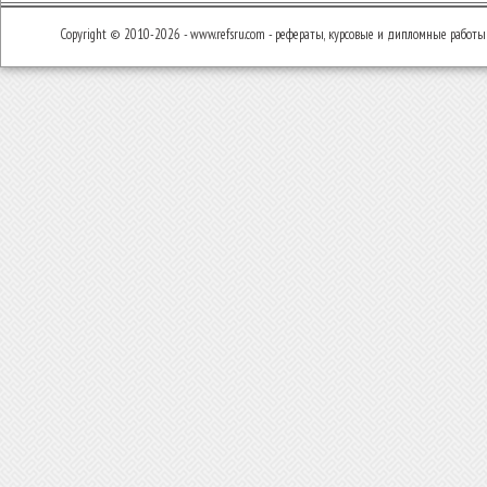
Copyright © 2010-2026 - www.refsru.com - рефераты, курсовые и дипломные работы