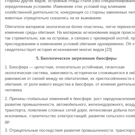
стороны других видов, островные птицы стали узко специализирован
определенным условиям. Изменение этих условий под влиянием
хозяйственной деятельности, конкуренция со стороны завезенных че
животных отрицательно сказались на их выживании.
Обитатели материков экологически более пластичны, легче перенося
изменение среды обитания. На материках исчезновение видов происх
так стремительно, как на островах, и связано с чрезмерной охотой, 
преследованием и изменением условий обитания одновременно. Об э
свидетельствует история исчезновения многих видов.[23]
5.
Биологическое загрязнение биосферы
1. Биосфера — целостная, относительно устойчивая, гигантская
экологическая система, зависимость исторически сложившегося в не
равновесия от связей между ее обитателями, их приспособленности к
обитания, от роли живого вещества в биосфере, от влияния деятельн
человека.
2. Причины глобальных изменений в биосфере: рост народонаселения
развитие промышленности, автомобильного, железнодорожного, возд
транспорта, появление сложных сетей дорог, интенсивная добыча по
ископаемых, строительство электростанций, развитие сельского хозя
др.
3. Отрицательные последствия развития промышленности, транспорт