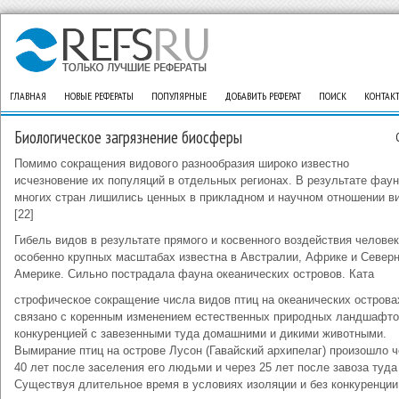
ГЛАВНАЯ
НОВЫЕ РЕФЕРАТЫ
ПОПУЛЯРНЫЕ
ДОБАВИТЬ РЕФЕРАТ
ПОИСК
КОНТАК
Биологическое загрязнение биосферы
Помимо сокращения видового разнообразия широко известно
исчезновение их популяций в отдельных регионах. В результате фау
многих стран лишились ценных в прикладном и научном отношении в
[22]
Гибель видов в результате прямого и косвенного воздействия человек
особенно крупных масштабах известна в Австралии, Африке и Север
Америке. Сильно пострадала фауна океанических островов. Ката
строфическое сокращение числа видов птиц на океанических острова
связано с коренным изменением естественных природных ландшафто
конкуренцией с завезенными туда домашними и дикими животными.
Вымирание птиц на острове Лусон (Гавайский архипелаг) произошло ч
40 лет после заселения его людьми и через 25 лет после завоза туда
Существуя длительное время в условиях изоляции и без конкуренции