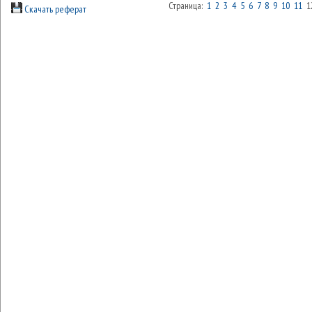
Страница:
1
2
3
4
5
6
7
8
9
10
11
1
Скачать реферат