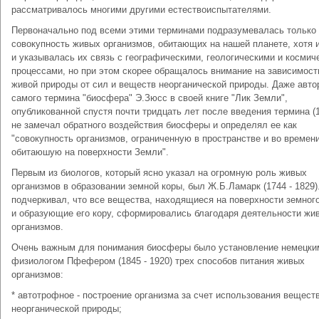
рассматривалось многими другими естествоиспытателями.
Первоначально под всеми этими терминами подразумевалась только
совокупность живых организмов, обитающих на нашей планете, хотя 
и указывалась их связь с географическими, геологическими и космич
процессами, но при этом скорее обращалось внимание на зависимост
живой природы от сил и веществ неорганической природы. Даже авто
самого термина "биосфера" Э.Зюсс в своей книге "Лик Земли",
опубликованной спустя почти тридцать лет после введения термина (19
не замечал обратного воздействия биосферы и определял ее как
"совокупность организмов, ограниченную в пространстве и во времени
обитаюшую на поверхности Земли".
Первым из биологов, который ясно указал на огромную роль живых
организмов в образовании земной коры, был Ж.Б.Ламарк (1744 - 1829)
подчеркивал, что все вещества, находящиеся на поверхности земног
и образующие его кору, сформировались благодаря деятельности жи
организмов.
Очень важным для понимания биосферы было установление немецки
физиологом Пфефером (1845 - 1920) трех способов питания живых
организмов:
* автотрофное - построение организма за счет использования вещест
неорганической природы;