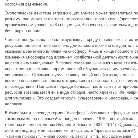
состояния равновесия.
Экологическое действие загрязняющих агентов может проявляться по
разному; оно может затрагивать либо отдельные организмы (проявлят
организменном уровне, либо популяции, биоценозы, экосистемы и да
биосферу в целом.
Человек всегда использовал окружающую среду в основном как исто
ресурсов, однако в течение очень длительного времени его деятельн
оказывала заметного влияния на биосферу. Лишь в конце прошлого с
изменения биосферы под влиянием хозяйственной деятельности обр
на себя внимание ученых. В первой половине нынешнего века эти из
нарастали и в настоящее время лавиной обрушились на человеческу
цивилизацию. Стремясь к улучшению условий своей жизни, человек
постоянно наращивает темпы материального производства, не задум
о последствиях. При таком подходе большая часть взятых от природ
ресурсов возвращается ей в виде отходов, часто ядовитых или непр
для утилизации. Это создает угрозу и существованию биосферы, и с
человека.
В буквальном переводе термин "биосфера" обозначает сферу жизни и
таком смысле он впервые был введен в науку в 1875 г. австрийским
геологом и палеонтологом Эдуардом Зюссом (1831 - 1914). Однако за
до этого под другими названиями, в частности "пространство жизни",
"картина природы", "живая оболочка Земли" и т.п., его содержание