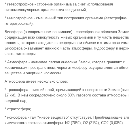
* гетеротрофное - строение организма за счет использования
низкомолекулярных органических соединений;
* миксотрофное - смешанный тип построения организма (автотрофно-
гетеротрофный).
Биосфера (в современном понимании) - своеобразная оболочка Земли
содержащая всю совокупность живых организмов и ту часть веществ
планеты, которая находится в непрерывном обмене с этими организм
Биосфера охватывает нижнюю часть атмосферы, гидросферу и верх
часть литосферы.
* Атмосфера - наиболее легкая оболочка Земли, которая граничит с
космическим пространством; через атмосферу осуществляется обме
вещества и энергии с космосом.
Атмосфера имеет несколько слоев:
* тропосфера - нижний слой, примыкающий к поверхности Земли (высо
17 км). В нем сосредоточено около 80% газового состава атмосферы 
водяной пар;
* стратосфера;
* ноносфера - там "живое вещество" отсутствует. Преобладающие э
химического состава атмосферы: N2 (78%), O2 (21%), CO2 (0,03%).