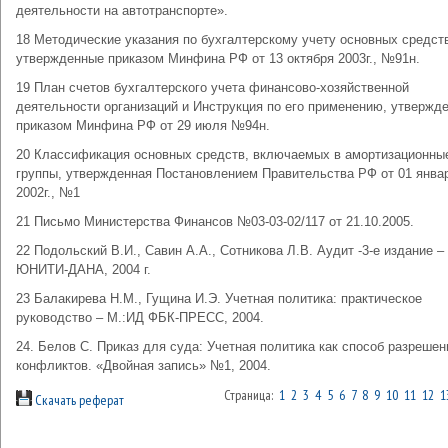
деятельности на автотранспорте».
18 Методические указания по бухгалтерскому учету основных средст
утвержденные приказом Минфина РФ от 13 октября 2003г., №91н.
19 План счетов бухгалтерского учета финансово-хозяйственной
деятельности организаций и Инструкция по его применению, утвержд
приказом Минфина РФ от 29 июля №94н.
20 Классификация основных средств, включаемых в амортизационны
группы, утвержденная Постановлением Правительства РФ от 01 янва
2002г., №1
21 Письмо Министерства Финансов №03-03-02/117 от 21.10.2005.
22 Подольский В.И., Савин А.А., Сотникова Л.В. Аудит -3-е издание –
ЮНИТИ-ДАНА, 2004 г.
23 Балакирева Н.М., Гущина И.Э. Учетная политика: практическое
руководство – М.:ИД ФБК-ПРЕСС, 2004.
24. Белов С. Приказ для суда: Учетная политика как способ разрешен
конфликтов. «Двойная запись» №1, 2004.
Страница:
1
2
3
4
5
6
7
8
9
10
11
12
1
Скачать реферат