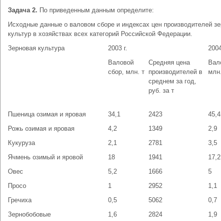
Задача 2.
По приведенным данным определите:
Исходные данные о валовом сборе и индексах цен производителей з
культур в хозяйствах всех категорий Российской Федерации.
Зерновая культура
2003 г.
2004
Валовой
Средняя цена
Вал
сбор, млн. т
производителей в
млн.
среднем за год,
руб. за т
Пшеница озимая и яровая
34,1
2423
45,4
Рожь озимая и яровая
4,2
1349
2,9
Кукуруза
2,1
2781
3,5
Ячмень озимый и яровой
18
1941
17,2
Овес
5,2
1666
5
Просо
1
2952
1,1
Гречиха
0,5
5062
0,7
Зернобобовые
1,6
2824
1,9