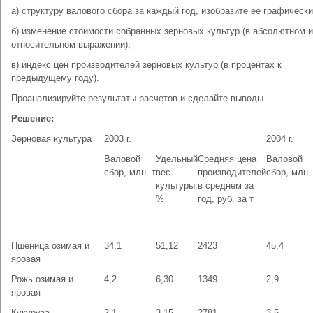
а) структуру валового сбора за каждый год, изобразите ее графически
б) изменение стоимости собранных зерновых культур (в абсолютном и
относительном выражении);
в) индекс цен производителей зерновых культур (в процентах к
предыдущему году).
Проанализируйте результаты расчетов и сделайте выводы.
Решение:
Зерновая культура
2003 г.
2004 г.
Валовой
Удельный
Средняя цена
Валовой
сбор, млн. т
вес
производителей
сбор, млн.
культуры,
в среднем за
%
год, руб. за т
Пшеница озимая и
34,1
51,12
2423
45,4
яровая
Рожь озимая и
4,2
6,30
1349
2,9
яровая
Кукуруза
2,1
3,15
2781
3,5