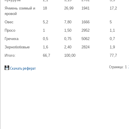
Ячмень озимый и
18
26,99
1941
17,2
яровой
Овес
5,2
7,80
1666
5
Просо
1
1,50
2952
1,1
Гречиха
0,5
0,75
5062
0,7
Зернобобовые
1,6
2,40
2824
1,9
Итого:
66,7
100,00
77,7
Страница: 1
Скачать реферат