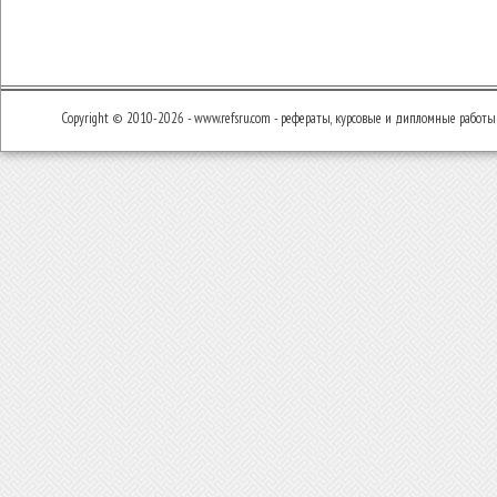
Copyright © 2010-2026 - www.refsru.com - рефераты, курсовые и дипломные работы