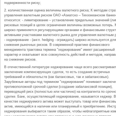
подверженности риску;
2. количественная оценка величины валютного риска; К методам стра
управления валютным риском ОАО «Азиатско – Тихоокеанском банке
относится: - лимитирование – установление придельных значений (ли
рисковых позиций в целях ограничения величины возможных потерь.
широко применяется регулирующими органами и финансовыми структ
активными участниками валютного рынка для управления валютным 
- хеджирование - (англ. hedging - ограждать) широко используется для
снижения рыночных рисков. В современной практике финансового
менеджмента трактовка термина "хеджирование" имеет расширенный
характер и охватывает всю совокупность действий и методов, напра
на снижение рисков.
В отечественной литературе хеджирование чаще всего рассматривает
заключение компенсирующих сделок, то есть создание встречных
требований и обязательств (как балансовых, так и забалансовых).
Зарубежные авторы под термином "хеджирование" понимают заключе
противоположной срочной сделки (создание забалансовой позиции),
переводящей риск (полностью или частично) на контрагента по срочн
сделке. Банк, осуществляющий хеджирование, называется хеджер. В
качестве хеджируемого актива может выступать товар или финансов
актив, имеющийся в наличии или планируемый к приобретению. Инст
хеджирования выбирается таким образом, чтобы неблагоприятные из