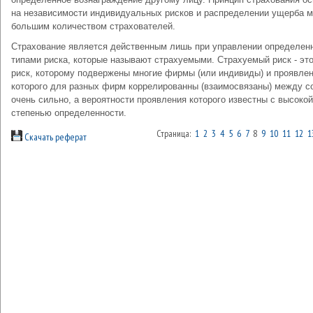
на независимости индивидуальных рисков и распределении ущерба 
большим количеством страхователей.
Страхование является действенным лишь при управлении определе
типами риска, которые называют страхуемыми. Страхуемый риск - это
риск, которому подвержены многие фирмы (или индивиды) и проявлен
которого для разных фирм коррелированны (взаимосвязаны) между с
очень сильно, а вероятности проявления которого известны с высокой
степенью определенности.
Страница:
1
2
3
4
5
6
7
8
9
10
11
12
1
Скачать реферат