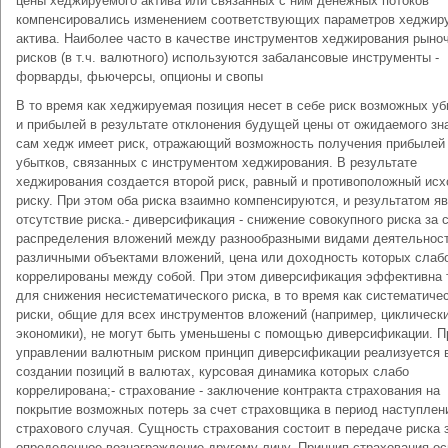
цены хеджируемого актива или связанных с ним денежных потоков
компенсировались изменением соответствующих параметров хеджи
актива. Наиболее часто в качестве инструментов хеджирования рыно
рисков (в т.ч. валютного) используются забалансовые инструменты -
форварды, фьючерсы, опционы и свопы
В то время как хеджируемая позиция несет в себе риск возможных уб
и прибылей в результате отклонения будущей цены от ожидаемого зн
сам хедж имеет риск, отражающий возможность получения прибылей
убытков, связанных с инструментом хеджирования. В результате
хеджирования создается второй риск, равный и противоположный ис
риску. При этом оба риска взаимно компенсируются, и результатом я
отсутствие риска.- диверсификация - снижение совокупного риска за 
распределения вложений между разнообразными видами деятельност
различными объектами вложений, цена или доходность которых слаб
коррелированы между собой. При этом диверсификация эффективна 
для снижения несистематического риска, в то время как систематиче
риски, общие для всех инструментов вложений (например, циклическ
экономики), не могут быть уменьшены с помощью диверсификации. П
управлении валютным риском принцип диверсификации реализуется 
создании позиций в валютах, курсовая динамика которых слабо
коррелирована;- страхование - заключение контракта страхования на
покрытие возможных потерь за счет страховщика в период наступлен
страхового случая. Сущность страхования состоит в передаче риска 
определенное вознаграждение другому лицу. Принцип страхования о