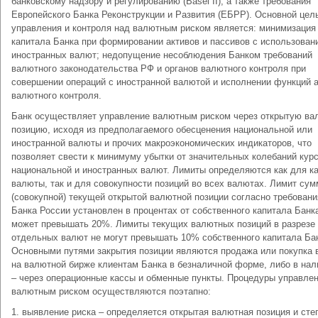
банковскому надзору и регулированию (Basel II), а также требования
Европейского Банка Реконструкции и Развития (ЕБРР). Основной цел
управления и контроля над валютным риском является: минимизация
капитала Банка при формировании активов и пассивов с использован
иностранных валют; недопущение несоблюдения Банком требований
валютного законодательства РФ и органов валютного контроля при
совершении операций с иностранной валютой и исполнении функций а
валютного контроля.
Банк осуществляет управление валютным риском через открытую в
позицию, исходя из предполагаемого обесценения национальной или
иностранной валюты и прочих макроэкономических индикаторов, что
позволяет свести к минимуму убытки от значительных колебаний кур
национальной и иностранных валют. Лимиты определяются как для к
валюты, так и для совокупности позиций во всех валютах. Лимит су
(совокупной) текущей открытой валютной позиции согласно требован
Банка России установлен в процентах от собственного капитала Банка
может превышать 20%. Лимиты текущих валютных позиций в разрезе
отдельных валют не могут превышать 10% собственного капитала Ба
Основными путями закрытия позиции являются продажа или покупка
на валютной бирже клиентам Банка в безналичной форме, либо в нал
– через операционные кассы и обменные пункты. Процедуры управле
валютным риском осуществляются поэтапно:
1. выявление риска – определяется открытая валютная позиция и сте