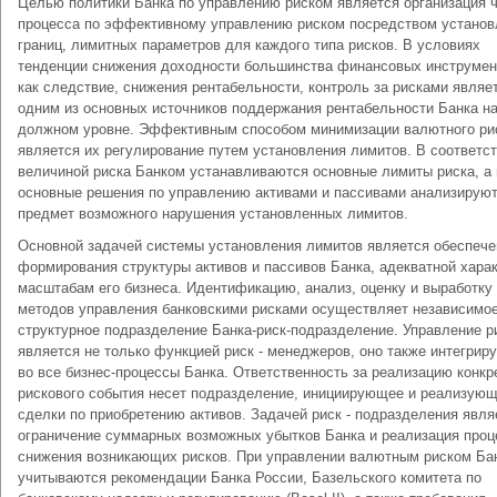
Целью политики Банка по управлению риском является организация ч
процесса по эффективному управлению риском посредством установ
границ, лимитных параметров для каждого типа рисков. В условиях
тенденции снижения доходности большинства финансовых инструмен
как следствие, снижения рентабельности, контроль за рисками являе
одним из основных источников поддержания рентабельности Банка н
должном уровне. Эффективным способом минимизации валютного ри
является их регулирование путем установления лимитов. В соответст
величиной риска Банком устанавливаются основные лимиты риска, а 
основные решения по управлению активами и пассивами анализируют
предмет возможного нарушения установленных лимитов.
Основной задачей системы установления лимитов является обеспече
формирования структуры активов и пассивов Банка, адекватной харак
масштабам его бизнеса. Идентификацию, анализ, оценку и выработку
методов управления банковскими рисками осуществляет независимо
структурное подразделение Банка-риск-подразделение. Управление р
является не только функцией риск - менеджеров, оно также интегрир
во все бизнес-процессы Банка. Ответственность за реализацию конкр
рискового события несет подразделение, инициирующее и реализую
сделки по приобретению активов. Задачей риск - подразделения явля
ограничение суммарных возможных убытков Банка и реализация проц
снижения возникающих рисков. При управлении валютным риском Ба
учитываются рекомендации Банка России, Базельского комитета по