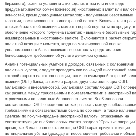
биржевого), если по условиям этих сделок в том или ином виде
предусматривается обмен (конверсия) иностранных валют или валют
ценностей, кроме драгоценных металлов; - полученные безотзывные
гарантии, номинированные в иностранной валюте. Включаются в расч
открытой валютной позиции с момента первой неуплаты по кредиту, в
обеспечение которого получена гарантия; - выданные безотзывные гар
номинированные в иностранной валюте. Включаются в расчет открыт
валютной позиции с момента, когда по мотивированной оценке
уполномоченного банка возникает вероятность представления
бенефициаром требований об уплате денежной суммы.
Анализ потенциальных убытков и доходов, связанных с колебаниями
валютных курсов, следует проводить как по каждой иностранной валю
которой открыта валютная позиция, так и по суммарной открытой вал
позиции (ОВП) банка, а также в разрезе двух составляющих ОВП:
балансовой и внебалансовой. Балансовая составляющая ОВП опред
как разница между требованиями и обязательствами в иностранной в
отраженными на валютных балансовых счетах. Внебалансовая
составляющая ОВП определяется как разность между внебалансовы
требованиями и обязательствами банка по срочным, а также наличны
сделкам по покупке-продаже иностранной валюты, отраженным на
соответствующих внебалансовых счетах раздела "Срочные операции"
время, как балансовая составляющая ОВП характеризует текущие
потенциальные убытки (доходы) от несовпадения требований и обяза