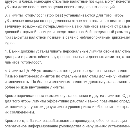
другой, и банки, имеющие открытые валютные позиции, могут понести
убытки даже после прекращения своих ежедневных операций.
3. Лимиты "стоп-лосс" (stop loss) устанавливаются для того, чтобы
убыточные позиции на определенном этапе закрывались с целью огр
величину возможных потерь.Величина этих лимитов зависит от разме
дневной открытой позиции и представляет собой предельный размер 
при закрытии валютной позиции в связи с неблагоприятным движение
курса.
4. Банки должны устанавливать персональные лимита своим валютн
дилерам в рамках общих внутренних ночных и дневных лимитов, а та
лимитов "стоп-лосс".
5. Лимиты ЦБ РФ устанавливаются одинаково для различных валют.
Размер внутренних лимитов по отдельным валютам должен учитыват
изменчивость. По более изменчивым валютам должны устанавливать
более низкие внутренние лимиты.
Кроме перечисленных возможно установление и других лимитов. Одн
для того чтобы лимиты эффективно работали важно правильно опред
их величину с учетом допустимого уровня риска и обеспечить контрол
их соблюдением.
Кроме того, в банках разрабатываются процедуры, обеспечивающие
оперативное информирование руководства о нарушениях установлен