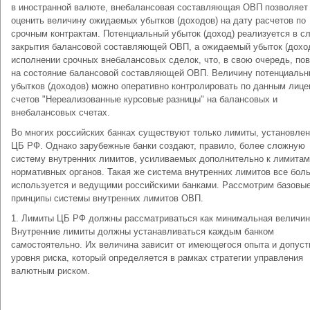
в иностранной валюте, внебалансовая составляющая ОВП позволяет
оценить величину ожидаемых убытков (доходов) на дату расчетов по
срочным контрактам. Потенциальный убыток (доход) реализуется в с
закрытия балансовой составляющей ОВП, а ожидаемый убыток (доход
исполнении срочных внебалансовых сделок, что, в свою очередь, по
на состояние балансовой составляющей ОВП. Величину потенциаль
убытков (доходов) можно оперативно контролировать по данным лиц
счетов "Нереализованные курсовые разницы" на балансовых и
внебалансовых счетах.
Во многих российских банках существуют только лимиты, установле
ЦБ РФ. Однако зарубежные банки создают, правило, более сложную
систему внутренних лимитов, усиливаемых дополнительно к лимитам
нормативных органов. Такая же система внутренних лимитов все бол
используется и ведущими российскими банками. Рассмотрим базовы
принципы системы внутренних лимитов ОВП.
1. Лимиты ЦБ РФ должны рассматриваться как минимальная величин
Внутренние лимиты должны устанавливаться каждым банком
самостоятельно. Их величина зависит от имеющегося опыта и допуст
уровня риска, который определяется в рамках стратегии управления
валютным риском.