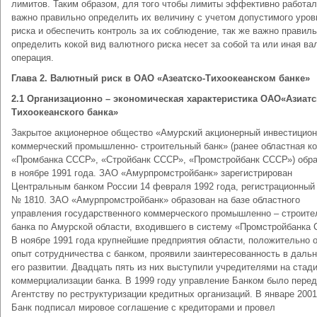
лимитов. Таким образом, для того чтобы лимиты эффективно работа
важно правильно определить их величину с учетом допустимого уров
риска и обеспечить контроль за их соблюдение, так же важно правил
определить кокой вид валютного риска несет за собой та или иная в
операция.
Глава 2. Валютный риск в ОАО «Азеатско-Тихоокеанском банке»
2.1 Организационно – экономическая характеристика ОАО«Азиатс
Тихоокеанского банка»
Закрытое акционерное общество «Амурский акционерный инвестицион
коммерческий промышленно- строительный банк» (ранее областная к
«Промбанка СССР», «Стройбанк СССР», «Промстройбанк СССР») обр
в ноябре 1991 года. ЗАО «Амурпромстройбанк» зарегистрирован
Центральным банком России 14 февраля 1992 года, регистрационный
№ 1810. ЗАО «Амурпромстройбанк» образован на базе областного
управления государственного коммерческого промышленно – строите
банка по Амурской области, входившего в систему «Промстройбанка
В ноябре 1991 года крупнейшие предприятия области, положительно 
опыт сотрудничества с банком, проявили заинтересованность в даль
его развитии. Двадцать пять из них выступили учредителями на стад
коммерциализации банка. В 1999 году управление Банком было пере
Агентству по реструктуризации кредитных организаций. В январе 2001
Банк подписал мировое соглашение с кредиторами и провел