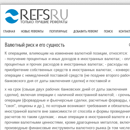
ГЛАВНАЯ
НОВЫЕ РЕФЕРАТЫ
ПОПУЛЯРНЫЕ
ДОБАВИТЬ РЕФЕРАТ
ПОИСК
КОНТАК
Валютный риск и его сущность
К операциям, влияющим на изменение валютной позиции, относятся:
- получение процентных и иных доходов в иностранных валютах; - оп
процентных и прочих расходов в иностранных валютах; - расходы на
приобретение собственных средств в иностранных валютах; - конвер
операции с немедленной поставкой средств (не позднее второго рабо
банковского дня от даты заключения сделки) и поставкой и
х на срок (свыше двух рабочих банковских дней от даты заключения
сделки), включая операции с наличной иностранной валютой; - срочн
операции (форвардные и фьючерсные сделки, расчетные форварды, 
"своп", опционы и др.), по которым возникают требования и обязатель
иностранной валюте вне зависимости от способа и формы проведени
расчетов по таким сделкам; - иные операции в иностранной валюте и
прочими валютными ценностями, кроме драгоценных металлов, вклю
производные финансовые инструменты валютного рынка (в том числе