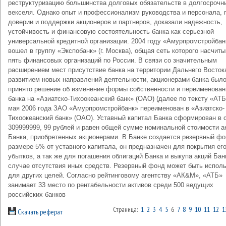
реструктуризацию большинства долговых обязательств в долгосрочн
векселя. Однако опыт и профессионализм руководства и персонала, 
доверии и поддержки акционеров и партнеров, доказали надежность,
устойчивость и финансовую состоятельность банка как серьезной
универсальной кредитной организации. 2004 году «Амурпромстройбан
вошел в группу «Экспобанк» (г. Москва), общая сеть которого насчит
пять финансовых организаций по России. В связи со значительным
расширением мест присутствие банка на территории Дальнего Восток
развитием новых направлений деятельности, акционерами банка был
принято решение об изменение формы собственности и переименован
банка на «Азиатско-Тихоокеанский банк» (ОАО) (далее по тексту «АТБ
мая 2006 года ЗАО «Амурпромстройбанк» переименован в «Азиатско-
Тихоокеанский банк» (ОАО). Уставный капитал Банка сформирован в
309999999, 99 рублей и равен общей сумме номинальной стоимости а
Банка, приобретенных акционерами. В Банке создается резервный фо
размере 5% от уставного капитала, он предназначен для покрытия ег
убытков, а так же для погашения облигаций Банка и выкупа акций Бан
случае отсутствия иных средств. Резервный фонд может быть испол
для других целей. Согласно рейтинговому агентству «АК&М», «АТБ»
занимает 33 место по рентабельности активов среди 500 ведущих
российских банков
Страница:
1
2
3
4
5
6
7
8
9
10
11
12
1
Скачать реферат