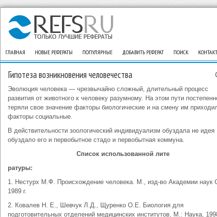
ГЛАВНАЯ
НОВЫЕ РЕФЕРАТЫ
ПОПУЛЯРНЫЕ
ДОБАВИТЬ РЕФЕРАТ
ПОИСК
КОНТАК
Гипотеза возникновения человечества
Эволюция человека — чрезвычайно сложный, длительный процесс
развития от животного к человеку разумному. На этом пути постепенн
теряли свое значение факторы биологические и на смену им приходи
факторы социальные.
В действительности зоологический индивидуализм обуздала не идея 
обуздало его и первобытное стадо и первобытная коммуна.
Список использованной лите
ратуры:
1. Нестурх М.Ф. Происхождение человека. М., изд-во Академии наук 
1989 г.
2. Ковалев Н. Е., Шевчук Л.Д., Щуренко О.Е. Биология для
подготовительных отделений медицинских институтов, М.: Наука, 1998