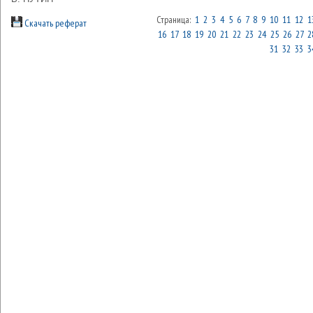
Страница:
1
2
3
4
5
6
7
8
9
10
11
12
1
Скачать реферат
16
17
18
19
20
21
22
23
24
25
26
27
2
31
32
33
3