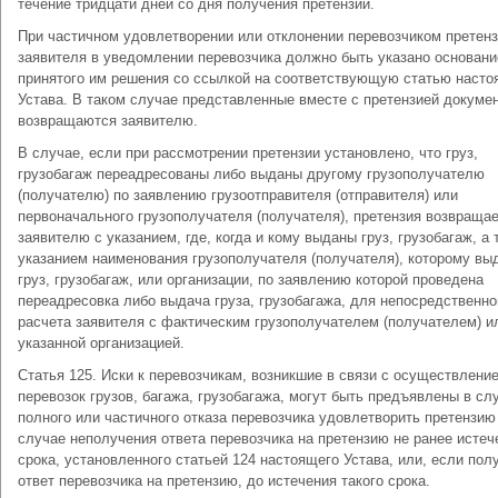
течение тридцати дней со дня получения претензии.
При частичном удовлетворении или отклонении перевозчиком претен
заявителя в уведомлении перевозчика должно быть указано основани
принятого им решения со ссылкой на соответствующую статью насто
Устава. В таком случае представленные вместе с претензией докуме
возвращаются заявителю.
В случае, если при рассмотрении претензии установлено, что груз,
грузобагаж переадресованы либо выданы другому грузополучателю
(получателю) по заявлению грузоотправителя (отправителя) или
первоначального грузополучателя (получателя), претензия возвраща
заявителю с указанием, где, когда и кому выданы груз, грузобагаж, а 
указанием наименования грузополучателя (получателя), которому вы
груз, грузобагаж, или организации, по заявлению которой проведена
переадресовка либо выдача груза, грузобагажа, для непосредственно
расчета заявителя с фактическим грузополучателем (получателем) и
указанной организацией.
Статья 125. Иски к перевозчикам, возникшие в связи с осуществлени
перевозок грузов, багажа, грузобагажа, могут быть предъявлены в сл
полного или частичного отказа перевозчика удовлетворить претензию
случае неполучения ответа перевозчика на претензию не ранее истеч
срока, установленного статьей 124 настоящего Устава, или, если пол
ответ перевозчика на претензию, до истечения такого срока.