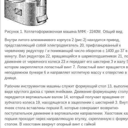
Рисунок 1. Котлетоформовочная машина МФК - 2240М. Общий вид.
Внутри литого алюминиевого корпуса 2 (рис.2) находится привод,
представляющий собой электродвигатель 20, прифланцованный к
червячному редуктору / и понижающий число оборотов с 1400 до 37 в
минуту. Вал редуктора 22, вращающийся в шарикоподшипниках 21, п
движение от червячного колеса 23 и передает его шестерне 3 и валу 5
котором закрепляется лопастный винт 7. Лопастный винт вращается в
неподвижном бункере 6 и направляет котлетную массу к отверстию в 
днище.
Рабочим инструментом машины служит формующий стол 13, выполн
виде круглого диска с тремя ячейками. Движение формующему столу
передается вертикальным валом 14, который получает вращение от
зубчатого колеса 19, находящегося в зацеплении с шестерней 3. Внут
ячеек стола вставлены поршни 8, которые совершают возвратно-
поступательное движение в вертикальном направлении. Хвостовик к
поршня проходит через направляющую втулку, скрепленную с форм
столом. В хвостовик ввернут опорный винт с гайкой