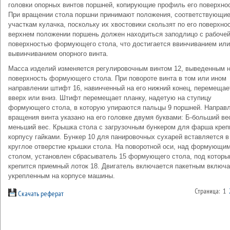
головки опорных винтов поршней, копирующие профиль его поверхнос
При вращении стола поршни принимают положения, соответствующи
участкам кулачка, поскольку их хвостовики скользят по его поверхнос
верхнем положении поршень должен находиться заподлицо с рабоче
поверхностью формующего стола, что достигается ввинчиванием или
вывинчиванием опорного винта.
Масса изделий изменяется регулировочным винтом 12, выведенным 
поверхность формующего стола. При повороте винта в том или ином
направлении штифт 16, навинченный на его нижний конец, перемещае
вверх или вниз. Штифт перемещает планку, надетую на ступицу
формующего стола, в которую упираются пальцы 9 поршней. Направ
вращения винта указано на его головке двумя буквами: Б-больший вес
меньший вес. Крышка стола с загрузочным бункером для фарша креп
корпусу гайками. Бункер 10 для панировочных сухарей вставляется в
круглое отверстие крышки стола. На поворотной оси, над формующи
столом, установлен сбрасыватель 15 формующего стола, под котор
крепится приемный лоток 18. Двигатель включается пакетным включ
укрепленным на корпусе машины.
Страница: 1
Скачать реферат