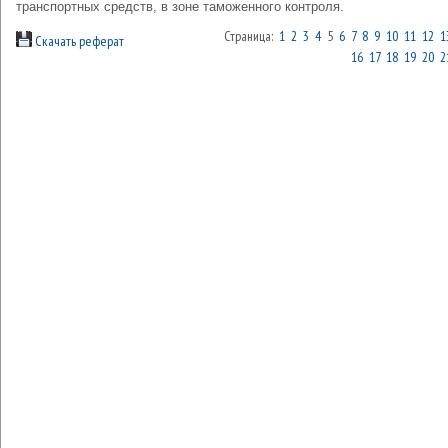
транспортных средств, в зоне таможенного контроля.
Страница:
1
2
3
4
5
6
7
8
9
10
11
12
1
Скачать реферат
16
17
18
19
20
2