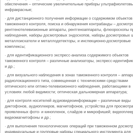
обеспечения – оптические увеличительные приборы ультрафиолетовы
инфракрасные;
· для дистанционного получения информации о содержимом объектов
таможенного контроля, поиска и обнаружения контрабанды – досмотр
рентгенотелевизионные аппараты, рентгеноаппараты, флюороскопы п
наблюдения, наборы досмотровых эндоскопов, наборы досмотровых 
металлоискатели и металлодетекторы, и инспекционно-досмотровые
комплексы;
· для идентификационного экспресс-анализа содержимого объектов
таможенного контроля – различные анализаторы, экспресс-идентифи
и др.;
· для визуального наблюдения в зонах таможенного контроля – аппар
радиолокационного типа, совмещенная с техническими средствами
оптического или оптико-телевизионного наблюдения, работающими в
условиях любой видимости; оптическая дальномерная аппаратура;
· для контроля носителей аудиовидеоинформации – различные виды
диктофонов, аудиоплееров, магнитофонов, устройства для просмотр
проявленных фото- и кинопленок, слайдов и микрофишей; видеоплее
видеомагнитофоны и др.;
· для выполнения технологических операций при таможенном досмотр
индивидуальные и групповые наборы специального инструмента для