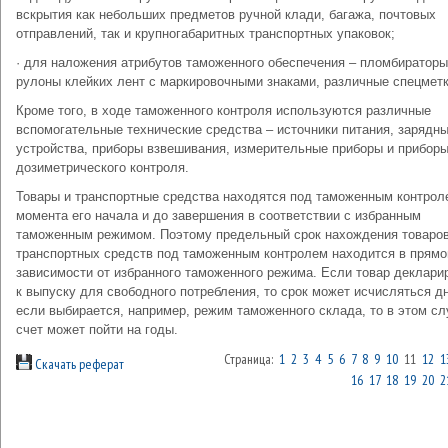
вскрытия как небольших предметов ручной клади, багажа, почтовых
отправлений, так и крупногабаритных транспортных упаковок;
· для наложения атрибутов таможенного обеспечения – пломбираторы
рулоны клейких лент с маркировочными знаками, различные спецметк
Кроме того, в ходе таможенного контроля используются различные
вспомогательные технические средства – источники питания, зарядн
устройства, приборы взвешивания, измерительные приборы и прибор
дозиметрического контроля.
Товары и транспортные средства находятся под таможенным контрол
момента его начала и до завершения в соответствии с избранным
таможенным режимом. Поэтому предельный срок нахождения товаров
транспортных средств под таможенным контролем находится в прямо
зависимости от избранного таможенного режима. Если товар деклари
к выпуску для свободного потребления, то срок может исчисляться д
если выбирается, например, режим таможенного склада, то в этом сл
счет может пойти на годы.
Страница:
1
2
3
4
5
6
7
8
9
10
11
12
1
Скачать реферат
16
17
18
19
20
2