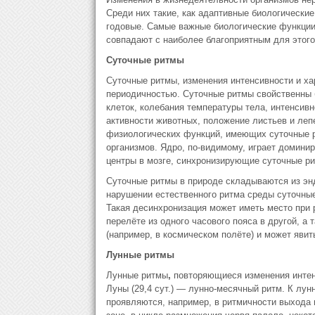
Среди них такие, как адаптивные биологически
годовые. Самые важные биологические функции о
совпадают с наиболее благоприятным для этого
Суточные ритмы
Суточные ритмы, изменения интенсивности и ха
периодичностью. Суточные ритмы свойственны 
клеток, колебания температуры тела, интенсивн
активности животных, положение листьев и лепе
физиологических функций, имеющих суточные р
организмов. Ядро, по-видимому, играет домини
центры в мозге, синхронизирующие суточные ри
Суточные ритмы в природе складываются из энд
нарушении естественного ритма среды суточны
Такая десинхронизация может иметь место при 
перелёте из одного часового пояса в другой, а
(например, в космическом полёте) и может явит
Лунные ритмы
Лунные ритмы
,
повторяющиеся изменения интен
Луны (29,4 сут.) — лунно-месячный ритм. К лу
проявляются, например, в ритмичности выхода