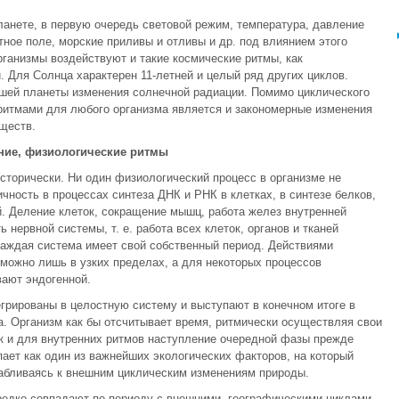
анете, в первую очередь световой режим, температура, давление
ное поле, морские приливы и отливы и др. под влиянием этого
ганизмы воздействуют и такие космические ритмы, как
. Для Солнца характерен 11-летней и целый ряд других циклов.
шей планеты изменения солнечной радиации. Помимо циклического
ритмами для любого организма является и закономерные изменения
ществ.
ние, физиологические ритмы
сторически. Ни один физиологический процесс в организме не
ность в процессах синтеза ДНК и РНК в клетках, в синтезе белков,
. Деление клеток, сокращение мышц, работа желез внутренней
 нервной системы, т. е. работа всех клеток, органов и тканей
Каждая система имеет свой собственный период. Действиями
можно лишь в узких пределах, а для некоторых процессов
вают эндогенной.
грированы в целостную систему и выступают в конечном итоге в
. Организм как бы отсчитывает время, ритмически осуществляя свои
к и для внутренних ритмов наступление очередной фазы прежде
ает как один из важнейших экологических факторов, на который
абливаясь к внешним циклическим изменениям природы.
редко совпадают по периоду с внешними, географическими циклами.