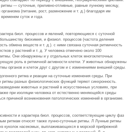
е ритмы — суточные, приливно-отливные, равные лунному месяцу,
рганизма (питание, рост, размножение и т. д.) благодаря им
 временем суток и года.
рактера биол. процессов и явлений, повторяющиеся с суточной
большинству биохимия, и физиол. процессов (частота деления
ость обмена веществ и т. д.). с ними связана суточная ритмичность
стков у растений и т. д. У человека отмечено около 100
итмы. Они обнаружены и у отдельных клеток многоклеточных
рующую роль в ритмичной активности клетки. У животных обнаружены
тмы органов и клеток друг с другом и с изменениями внешней среды.
огенного ритма и реакции на суточные изменения среды. При
е ритмы разных физиологических функций теряют синхронность.
разведении животных и растений в искусственных условиях, при
 также при изоляции человека от естественно меняющейся среды
ься причиной возникновения патологических изменений в организме.
сивности и характера биол. процессов, соответствующие циклу фаз
нным ритмам относят также лунно-суточные ритмы. Л Лунные ритмы
 из куколок насекомых, выплаживающихся в морской прибрежной