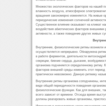
Множество экологических факторов на нашей пл
влажность воздуха, атмосферное электромагнит
вращения закономерно изменяется. На живые ор
периодические изменения солнечной активности
Существенное влияние оказывают на климат на
воздействия абиотических факторов внешними 
активности, а также поведение других живых су
Внутрен
Внутренние, физиологические ритмы возникли и
осуществляется непрерывно. Обнаружена ритмич
в работе ферментов, деятельности митохондрий
секреции, биение сердца, дыхание, возбудимость
организма подчиняется определенному ритму. 
факторов внешней среды изменить этот период 
практически невозможно. Данную ритмику назы
Внутренние ритмы организма соподчинены, инте
виде общей периодичности поведения организма
физиологические функции. Как для внешних, та
всего зависит от времени. Отсюда время выступ
должны реагировать живые организмы, приспос
Изменения в жизнедеятельности организмов не