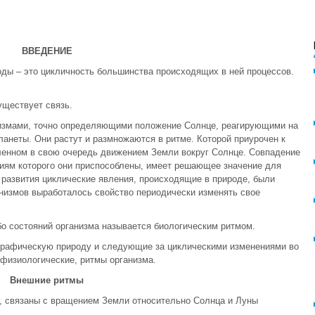
ВВЕДЕНИЕ
ды – это цикличность большинства происходящих в ней процессов.
уществует связь.
змами, точно определяющими положение Солнце, реагирующими на
анеты. Они растут и размножаются в ритме. Которой приурочен к
ленном в свою очередь движением Земли вокруг Солнце. Совпадение
виям которого они приспособлены, имеет решающее значение для
 развития циклические явления, происходящие в природе, были
анизмов выработалось свойство периодически изменять свое
о состояний организма называется биологическим ритмом.
графическую природу и следующие за циклическими изменениями во
 физиологические, ритмы организма.
Внешние ритмы
 связаны с вращением Земли относительно Солнца и Луны