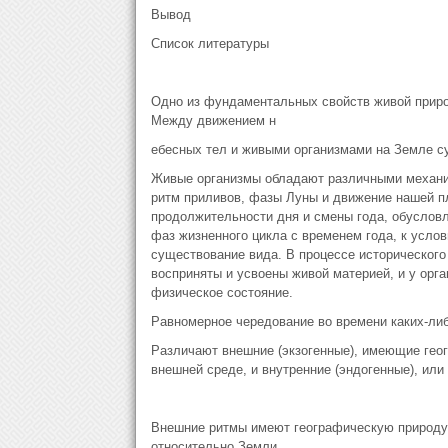
Вывод
Список литературы
Одно из фундаментальных свойств живой приро
Между движением н
ебесных тел и живыми организмами на Земле с
Живые организмы обладают различными механи
ритм приливов, фазы Луны и движение нашей пл
продолжительности дня и смены года, обуслов
фаз жизненного цикла с временем года, к усло
существование вида. В процессе исторического
восприняты и усвоены живой материей, и у орг
физическое состояние.
Равномерное чередование во времени каких-либ
Различают внешние (экзогенные), имеющие гео
внешней среде, и внутренние (эндогенные), или
Внешние ритмы имеют географическую природу,
относительно Земли.