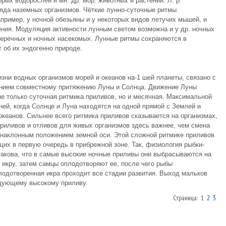
рых водорослей и мн. др. мор. животных и растений. Л. р.
яда наземных организмов. Чёткие лунно-суточные ритмы
ример, у ночной обезьяны и у некоторых видов летучих мышей, и
ния. Модуляция активности лунным светом возможна и у др. ночных
умеречных и ночных насекомых. Лунные ритмы сохраняются в
 об их эндогенно природе.
зни водных организмов морей и океанов на-1 шей планеты, связано с
анием совместному притяжению Луны и Солнца. Движение Луны
не только суточная ритмика приливов, но и месячная. Максимальной
ней, когда Солнце и Луна находятся на одной прямой с Землей и
кеанов. Сильнее всего ритмика приливов сказывается на организмах,
риливов и отливов для живых организмов здесь важнее, чем смена
 наклонным положением земной оси. Этой сложной ритмике приливов
щих в первую очередь в прибрежной зоне. Так, физиология рыбки-
акова, что в самые высокие ночные приливы они выбрасываются на
т икру, затем самцы оплодотворяют ее, после чего рыбы
одотворенная икра проходит все стадии развития. Выход мальков
едующему высокому приливу.
Страница: 1
2
3