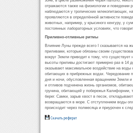
зоне, в цикле размножения червя палоло, некото
отражаются также на физиологии и поведении р
наблюдаются у тропических млекопитающих, нап
проявляются в определённой активности поведе
животных, например, у крысиного кенгуру, у с
постоянных лабораторных условиях, что говорит
Приливно-отливные ритмы
Влияние Луны прежде всего I сказывается на жи
приливами, которые обязаны своим существов
вокруг Земли приводит к тому, что существует 
высоты приливы достигают примерно раз в 14 д
оказывают максимальное воздействие на воды о
обитающих в прибрежных водах. Чередование п
дня и ночи, обусловленная вращением Земли и
и отливов подчинена жизнь организмов, обитаю
грунина, обитающей у побережья Калифорнии, т
берег. Самки, зарыв хвост в песок, откладываю
возвращаются в море. С отступлением воды опл
происходит через полмесяца и приурочен к сл
Скачать реферат