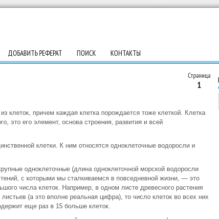
ДОБАВИТЬ РЕФЕРАТ
ПОИСК
КОНТАКТЫ
Страница
1
 из клеток, причем каждая клетка порождается тоже клеткой. Клетка
о, это его элемент, основа строения, развития и всей
инственной клетки. К ним относятся одноклеточные водоросли и
 крупные одноклеточные (длина одноклеточной морской водоросли
стений, с которыми мы сталкиваемся в повседневной жизни, — это
ьшого числа клеток. Например, в одном листе древесного растения
 листьев (а это вполне реальная цифра), то число клеток во всех них
одержит еще раз в 15 больше клеток.