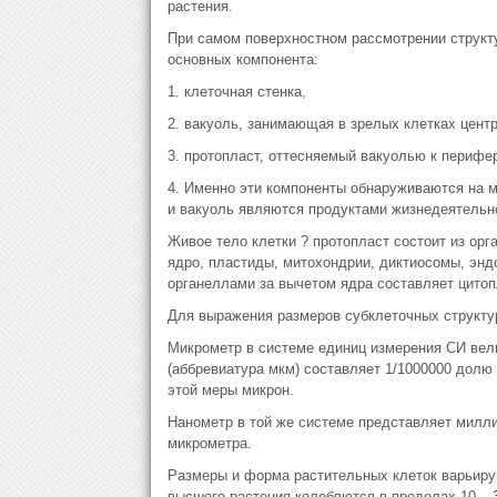
растения.
При самом поверхностном рассмотрении структу
основных компонента:
1. клеточная стенка,
2. вакуоль, занимающая в зрелых клетках цент
3. протопласт, оттесняемый вакуолью к перифер
4. Именно эти компоненты обнаруживаются на м
и вакуоль являются продуктами жизнедеятельн
Живое тело клетки ? протопласт состоит из орг
ядро, пластиды, митохондрии, диктиосомы, энд
органеллами за вычетом ядра составляет цитоп
Для выражения размеров субклеточных структу
Микрометр в системе единиц измерения СИ вели
(аббревиатура мкм) составляет 1/1000000 долю 
этой меры микрон.
Нанометр в той же системе представляет милл
микрометра.
Размеры и форма растительных клеток варьиру
высшего растения колеблются в пределах 10 – 3