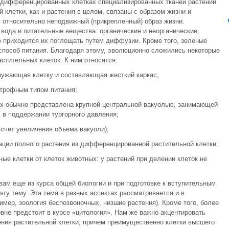
 дифференцированных клетках специализированных тканей растений
 клетки, как и растения в целом, связаны с образом жизни и
 относительно неподвижный (прикрепленный) образ жизни.
 вода и питательные вещества: органические и неорганические,
ю приходится их поглощать путем диффузии. Кроме того, зеленые
способ питания. Благодаря этому, эволюционно сложились некоторые
стительных клеток. К ним относятся:
кружающая клетку и составляющая жесткий каркас;
отрофным типом питания;
ках обычно представлена крупной центральной вакуолью, занимающей
 в поддержании тургорного давления;
 счет увеличения объема вакуоли);
рации полного растения из дифференцированной растительной клетки;
ые клетки от клеток животных: у растений при делении клеток не
вам еще из курса общей биологии и при подготовке к вступительным
ту тему. Эта тема в разных аспектах рассматривается и в
мер, зоология беспозвоночных, низшие растения). Кроме того, более
вне предстоит в курсе «цитология». Нам же важно акцентировать
ения растительной клетки, причем преимущественно клетки высшего