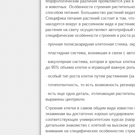
Морфологические различия проявляются уже в
и животных. Особенности строения растительной
способом питания. Большинство растений ведет
Специфика питания растений состоит в том, что
находятся вокруг в рассеянном виде и растени
растения на свету осуществляют автотрофный 
специфические особенности строения и роста ра
· прочная полисахаридная клеточная стенка, о
· пластидная система, возникшая в связи с авт
· вакуолярная система, которая в зрелых клет
до 95% объема клетки и играющей важную роль
· особый тип роста клеток путем растяжения (за
· тотипотентность, то есть возможность регене
· есть еще одна деталь, отличающая растительн
выражены центриоли.
Строение клетки в самом общем виде известно 
экзаменам вы достаточно хорошо штудировали э
соответствующих университетских курсах (напри
детальное знакомство с клеткой на высоком уро
внимание на специфических особенностях стро