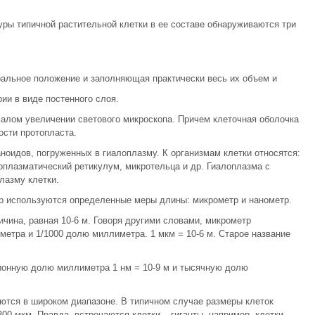
ры типичной растительной клетки в ее составе обнаруживаются три
ральное положение и заполняющая практически весь их объем и
ии в виде постенного слоя.
алом увеличении светового микроскопа. Причем клеточная оболочка
ости протопласта.
аноидов, погруженных в гиалоплазму. К организмам клетки относятся:
оплазматический ретикулум, микротельца и др. Гиалоплазма с
лазму клетки.
р используются определенные меры длины: микрометр и нанометр.
чина, равная 10-6 м. Говоря другими словами, микрометр
метра и 1/1000 долю миллиметра. 1 мкм = 10-6 м. Старое название
ионную долю миллиметра 1 нм = 10-9 м и тысячную долю
ются в широком диапазоне. В типичном случае размеры клеток
00 мкм. Правда, встречаются клетки – гиганты, например, клетки