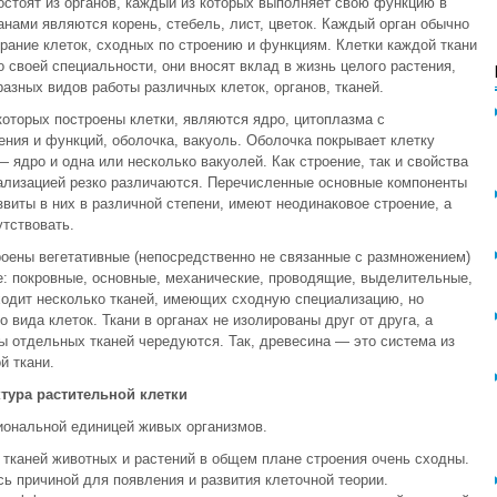
остоят из органов, каждый из которых выполняет свою функцию в
анами являются корень, стебель, лист, цветок. Каждый орган обычно
брание клеток, сходных по строению и функциям. Клетки каждой ткани
 своей специальности, они вносят вклад в жизнь целого растения,
разных видов работы различных клеток, органов, тканей.
оторых построены клетки, являются ядро, цитоплазма с
ния и функций, оболочка, вакуоль. Оболочка покрывает клетку
— ядро и одна или несколько вакуолей. Как строение, так и свойства
циализацией резко различаются. Перечисленные основные компоненты
звиты в них в различной степени, имеют неодинаковое строение, а
утствовать.
роены вегетативные (непосредственно не связанные с размножением)
: покровные, основные, механические, проводящие, выделительные,
ходит несколько тканей, имеющих сходную специализацию, но
 вида клеток. Ткани в органах не изолированы друг от друга, а
ы отдельных тканей чередуются. Так, древесина — это система из
й ткани.
тура растительной клетки
иональной единицей живых организмов.
тканей животных и растений в общем плане строения очень сходны.
ь причиной для появления и развития клеточной теории.