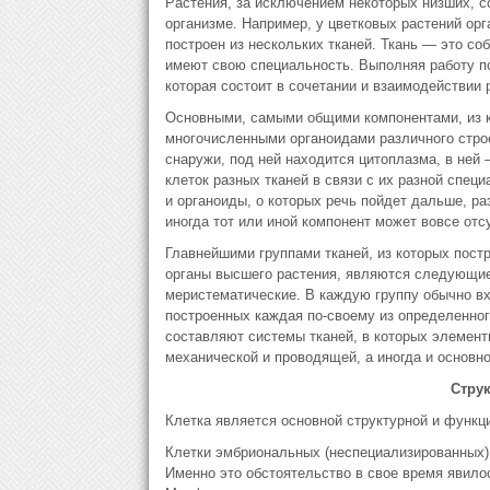
Растения, за исключением некоторых низших, с
организме. Например, у цветковых растений орг
построен из нескольких тканей. Ткань — это со
имеют свою специальность. Выполняя работу по
которая состоит в сочетании и взаимодействии 
Основными, самыми общими компонентами, из к
многочисленными органоидами различного строе
снаружи, под ней находится цитоплазма, в ней 
клеток разных тканей в связи с их разной спе
и органоиды, о которых речь пойдет дальше, ра
иногда тот или иной компонент может вовсе отс
Главнейшими группами тканей, из которых пост
органы высшего растения, являются следующие
меристематические. В каждую группу обычно в
построенных каждая по-своему из определенного
составляют системы тканей, в которых элемент
механической и проводящей, а иногда и основно
Струк
Клетка является основной структурной и функц
Клетки эмбриональных (неспециализированных) 
Именно это обстоятельство в свое время явилос