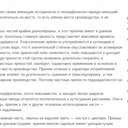
тве своем имеющие исторически и географически гораздо меньший
чительно на месте, то есть вблизи места производства, и не
ых частей крайне разнообразны, и этот признак имеет в данном
е, поскольку главную ценность представляет максимум аромата,
 содержится. Классические пряности употребляются в кулинарии в
сухом виде, что в значительной степени обусловливает их всемирное
чность этих пряностей либо появляется, либо повышается и доходит
иде пряности этой группы возможно длительно сохранять и
естных пряностей, наоборот, характерно применение в основном в
и места производства. Причем отличия в характере потребляемой
как влияют на длительность хранения и транспортировку, а тем
нарном производстве. Поэтому местные пряности подразделяются на
графически, почти повсеместно, и находят более широкое
яные овощи относятся исключительно к культурным растениям. Они в
ы, причем у тех и других основные используемые части —
и надземные.
земная часть, обычно ее верхняя треть — листья с цветами. Пряные
 и дикорастущими, причем многие садовые имеют дикорастущие