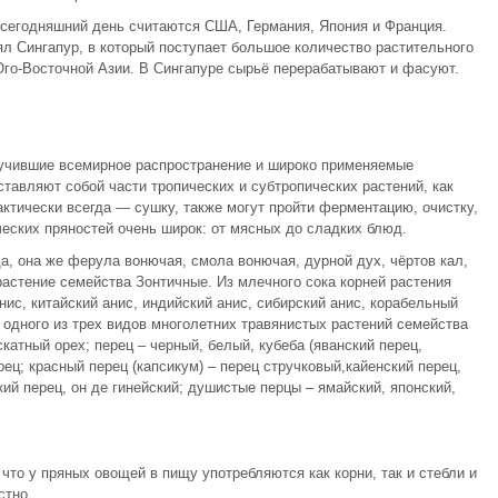
сегодняшний день считаются США, Германия, Япония и Франция.
л Сингапур, в который поступает большое количество растительного
Юго-Восточной Азии. В Сингапуре сырьё перерабатывают и фасуют.
лучившие всемирное распространение и широко применяемые
тавляют собой части тропических и субтропических растений, как
ктически всегда — сушку, также могут пройти ферментацию, очистку,
ических пряностей очень широк: от мясных до сладких блюд.
а, она же ферула вонючая, смола вонючая, дурной дух, чёртов кал,
 растение семейства Зонтичные. Из млечного сока корней растения
нис, китайский анис, индийский анис, сибирский анис, корабельный
нь одного из трех видов многолетних травянистых растений семейства
катный орех; перец – черный, белый, кубеба (яванский перец,
рец; красный перец (капсикум) – перец стручковый,кайенский перец,
кий перец, он де гинейский; душистые перцы – ямайский, японский,
 что у пряных овощей в пищу употребляются как корни, так и стебли и
стно