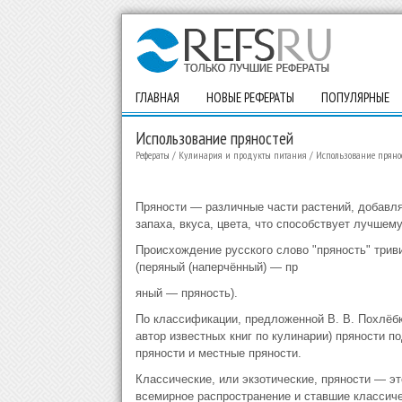
ГЛАВНАЯ
НОВЫЕ РЕФЕРАТЫ
ПОПУЛЯРНЫЕ
Использование пряностей
Рефераты
/
Кулинария и продукты питания
/
Использование пряно
Пряности — различные части растений, добавл
запаха, вкуса, цвета, что способствует лучшем
Происхождение русского слово "пряность" трив
(перяный (наперчённый) — пр
яный — пряность).
По классификации, предложенной В. В. Похлёбк
автор известных книг по кулинарии) пряности п
пряности и местные пряности.
Классические, или экзотические, пряности — э
всемирное распространение и ставшие классич