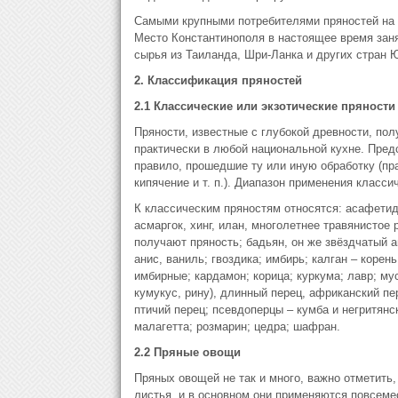
Самыми крупными потребителями пряностей на 
Место Константинополя в настоящее время заня
сырья из Таиланда, Шри-Ланка и других стран 
2. Классификация пряностей
2.1 Классические или экзотические пряности
Пряности, известные с глубокой древности, по
практически в любой национальной кухне. Предс
правило, прошедшие ту или иную обработку (пра
кипячение и т. п.). Диапазон применения класс
К классическим пряностям относятся: асафетид
асмаргок, хинг, илан, многолетнее травянистое
получают пряность; бадьян, он же звёздчатый а
анис, ваниль; гвоздика; имбирь; калган – коре
имбирные; кардамон; корица; куркума; лавр; мус
кумукус, рину), длинный перец, африканский пе
птичий перец; псевдоперцы – кумба и негритянс
малагетта; розмарин; цедра; шафран.
2.2 Пряные овощи
Пряных овощей не так и много, важно отметить,
листья, и в основном они применяются повсеме