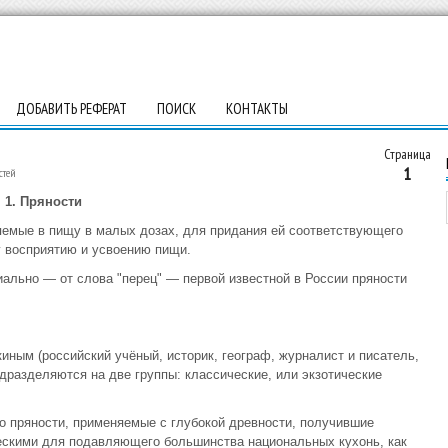
ДОБАВИТЬ РЕФЕРАТ
ПОИСК
КОНТАКТЫ
Страница
1
стей
1. Пряности
яемые в пищу в малых дозах, для придания ей соответствующего
у восприятию и усвоению пищи.
иально — от слова "перец" — первой известной в России пряности
иным (российский учёный, историк, географ, журналист и писатель,
одразделяются на две группы: классические, или экзотические
то пряности, применяемые с глубокой древности, получившие
ескими для подавляющего большинства национальных кухонь, как