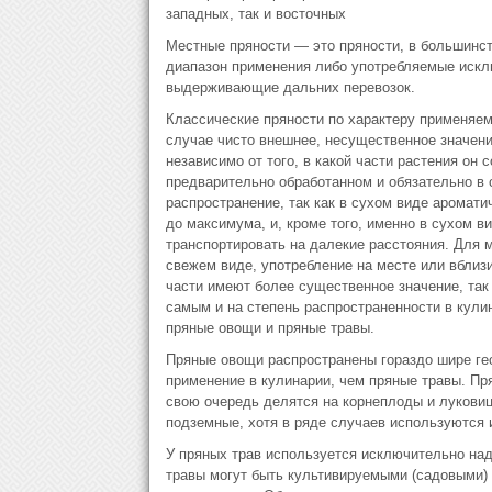
западных, так и восточных
Местные пряности — это пряности, в большинс
диапазон применения либо употребляемые исклю
выдерживающие дальних перевозок.
Классические пряности по характеру применяем
случае чисто внешнее, несущественное значени
независимо от того, в какой части растения он
предварительно обработанном и обязательно в 
распространение, так как в сухом виде аромати
до максимума, и, кроме того, именно в сухом в
транспортировать на далекие расстояния. Для м
свежем виде, употребление на месте или вблиз
части имеют более существенное значение, так 
самым и на степень распространенности в кули
пряные овощи и пряные травы.
Пряные овощи распространены гораздо шире гео
применение в кулинарии, чем пряные травы. Пр
свою очередь делятся на корнеплоды и луковиц
подземные, хотя в ряде случаев используются 
У пряных трав используется исключительно над
травы могут быть культивируемыми (садовыми)