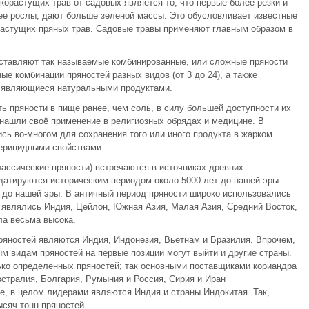
орастущих трав от садовых является то, что первые более резки и
лее рослы, дают больше зеленой массы. Это обусловливает известные
растущих пряных трав. Садовые травы применяют главным образом в
оставляют так называемые комбинированные, или сложные пряности
е комбинации пряностей разных видов (от 3 до 24), а также
е являющиеся натуральными продуктами.
ь пряности в пище ранее, чем соль, в силу большей доступности их
 нашли своё применение в религиозных обрядах и медицине. В
сь во-многом для сохранения того или иного продукта в жарком
терицидными свойствами.
лассические пряности) встречаются в источниках древних
 датируются историческим периодом около 5000 лет до нашей эры.
у до нашей эры. В античный период пряности широко использовались
 являлись Индия, Цейлон, Южная Азия, Малая Азия, Средний Восток,
ла весьма высока.
ряностей являются Индия, Индонезия, Вьетнам и Бразилия. Впрочем,
ым видам пряностей на первые позиции могут выйти и другие страны.
ко определённых пряностей; так основными поставщиками кориандра
встралия, Болгария, Румыния и Россия, Сирия и Иран
ее, в целом лидерами являются Индия и страны Индокитая. Так,
сяч тонн пряностей.