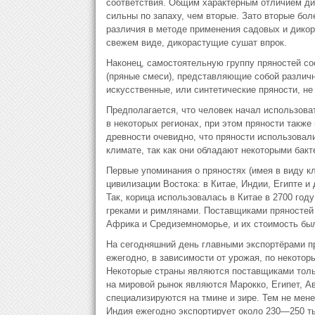
соответствия. Общим характерным отличием дик
сильны по запаху, чем вторые. Зато вторые бо
различия в методе применения садовых и дико
свежем виде, дикорастущие сушат впрок.
Наконец, самостоятельную группу пряностей с
(пряные смеси), представляющие собой различны
искусственные, или синтетические пряности, н
Предполагается, что человек начал использоват
в некоторых регионах, при этом пряности также
древности очевидно, что пряности использовали
климате, так как они обладают некоторыми бак
Первые упоминания о пряностях (имея в виду к
цивилизации Востока: в Китае, Индии, Египте и
Так, корица использовалась в Китае в 2700 год
греками и римлянами. Поставщиками пряностей
Африка и Средиземноморье, и их стоимость бы
На сегодняшний день главными экспортёрами п
ежегодно, в зависимости от урожая, по некотор
Некоторые страны являются поставщиками толь
на мировой рынок являются Марокко, Египет, А
специализируются на тмине и зире. Тем не мен
Индия ежегодно экспортирует около 230—250 ты