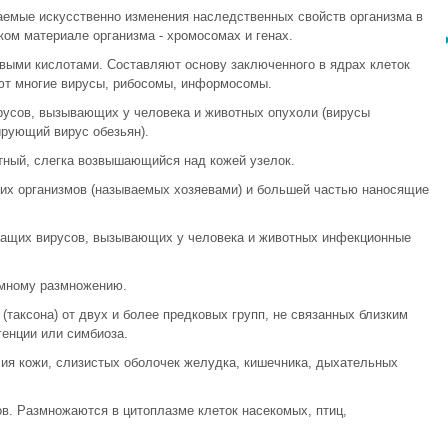
аемые искусственно изменения наследственных свойств организма в
ком материале организма - хромосомах и генах.
выми кислотами. Составляют основу заключенного в ядрах клеток
уют многие вирусы, рибосомы, информосомы.
усов, вызывающих у человека и животных опухоли (вирусы
рующий вирус обезьян).
тный, слегка возвышающийся над кожей узелок.
гих организмов (называемых хозяевами) и большей частью наносящие
жащих вирусов, вызывающих у человека и животных инфекционные
омному размножению.
таксона) от двух и более предковых групп, не связанных близким
генции или симбиоза.
елия кожи, слизистых оболочек желудка, кишечника, дыхательных
в. Размножаются в цитоплазме клеток насекомых, птиц,