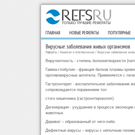
ГЛАВНАЯ
НОВЫЕ РЕФЕРАТЫ
ПОПУЛЯРНЫЕ
Вирусные заболевания живых организмов
Рефераты
/
Биология и естествознание
/
Вирусные заболевания жив
Вирулентность - степень болезнетворности (пат
Гамма-глобулин - фракция белков плазмы крови
противовирусные антитела. Применяется с леч
Гастроэнтерит - воспалительное заболевание ж
сопровождается поражением тол
стого кишечника (гастроэнтероколит).
Дегенерация - ухудшение в процессе эволюции 
животных.
Дериват – образованный от чего-либо.
Дефектные вирусы – вирусы с неполным геномо