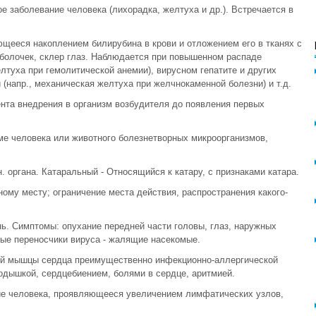
е заболевание человека (лихорадка, желтуха и др.). Встречается в
ющееся накоплением билирубина в крови и отложением его в тканях с
болочек, склер глаз. Наблюдается при повышенном распаде
лтуха при гемолитической анемии), вирусном гепатите и других
 (напр., механическая желтуха при желчнокаменной болезни) и т.д.
нта внедрения в организм возбудителя до появления первых
ме человека или животного болезнетворных микроорганизмов,
. органа. Катаральный - Относящийся к катару, с признаками катара.
ному месту; ограничение места действия, распространения какого-
нь. Симптомы: опухание передней части головы, глаз, наружных
ые переносчики вируса - жалящие насекомые.
ий мышцы сердца преимущественно инфекционно-аллергической
одышкой, сердцебиением, болями в сердце, аритмией.
ие человека, проявляющееся увеличением лимфатических узлов,