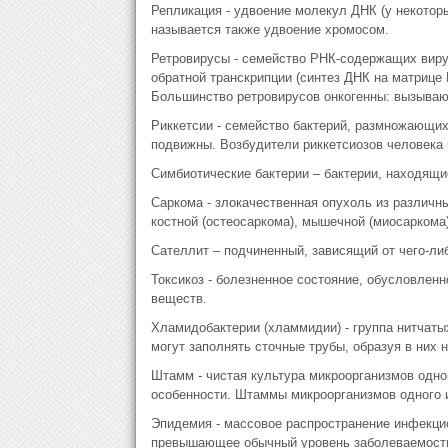
Репликация - удвоение молекул ДНК (у некотор
называется также удвоение хромосом.
Ретровирусы - семейство РНК-содержащих вирус
обратной транскрипции (синтез ДНК на матрице
Большинство ретровирусов онкогенны: вызываю
Риккетсии - семейство бактерий, размножающих
подвижны. Возбудители риккетсиозов человека 
Симбиотические бактерии – бактерии, находящи
Саркома - злокачественная опухоль из различн
костной (остеосаркома), мышечной (миосаркома)
Сателлит – подчиненный, зависящий от чего-ли
Токсикоз - болезненное состояние, обусловленн
веществ.
Хламидобактерии (хламмидии) - группа нитчаты
могут заполнять сточные трубы, образуя в них 
Штамм - чистая культура микроорганизмов одно
особенности. Штаммы микроорганизмов одного и 
Эпидемия - массовое распространение инфекцио
превышающее обычный уровень заболеваемост