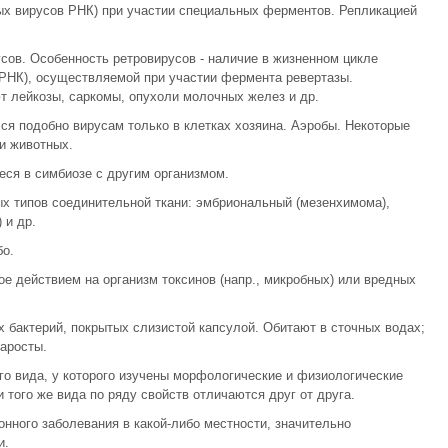
ых вирусов РНК) при участии специальных ферментов. Репликацией
ов. Особенность ретровирусов - наличие в жизненном цикле
 РНК), осуществляемой при участии фермента ревертазы.
т лейкозы, саркомы, опухоли молочных желез и др.
ся подобно вирусам только в клетках хозяина. Аэробы. Некоторые
и животных.
еся в симбиозе с другим организмом.
ых типов соединительной ткани: эмбриональный (мезенхимома),
 и др.
бо.
ое действием на организм токсинов (напр., микробных) или вредных
х бактерий, покрытых слизистой капсулой. Обитают в сточных водах;
наросты.
го вида, у которого изучены морфологические и физиологические
того же вида по ряду свойств отличаются друг от друга.
нного заболевания в какой-либо местности, значительно
и.