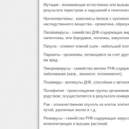
Мутации - возникающие естественно или вызыв
результате перестроек и нарушений в генетичес
Нуклеопротеины - комплексы белков с нуклеино
наследственного вещества - хроматина, образ
Паповавирусы - семейство ДНК-содержащих вир
папилломы, или бородавок, полиомы, вакуолизи
Папула - элемент кожной сыпи - небольшой пло
Паразиты - организмы, питающиеся за счет дру
им вред.
Пикорнавирусы - семейство мелких РНК-содер
заболевания (напр., менингит, полиомиелит).
Плазмиды - молекулы ДНК, способные к автон
Полифилия - происхождение группы организмов (
родством; осуществляется в результате конвер
Рак - злокачественная опухоль из клеток эпит
путей, различных желез и т.д.
Реовирусы - семейство РНК-содержащих вирусо
млекопитающих и высших растений.