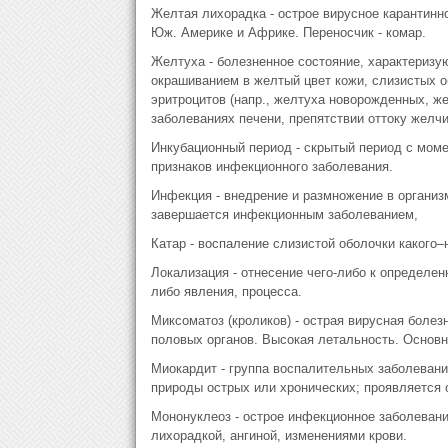
Желтая лихорадка - острое вирусное карантинно
Юж. Америке и Африке. Переносчик - комар.
Желтуха - болезненное состояние, характеризу
окрашиванием в желтый цвет кожи, слизистых о
эритроцитов (напр., желтуха новорожденных, же
заболеваниях печени, препятствии оттоку желчи
Инкубационный период - скрытый период с моме
признаков инфекционного заболевания.
Инфекция - внедрение и размножение в организ
завершается инфекционным заболеванием,
Катар - воспаление слизистой оболочки какого–н
Локализация - отнесение чего-либо к определен
либо явления, процесса.
Миксоматоз (кроликов) - острая вирусная болез
половых органов. Высокая летальность. Основн
Миокардит - группа воспалительных заболеван
природы острых или хронических; проявляется 
Мононуклеоз - острое инфекционное заболеван
лихорадкой, ангиной, изменениями крови.