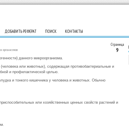
ДОБАВИТЬ РЕФЕРАТ
ПОИСК
КОНТАКТЫ
Страница
9
ых организмов
огенности) данного микроорганизма.
 (человека или животных), содержащая противобактериальные и
ебной и профилактической целью.
елудка и тонкого кишечника у человека и животных. Обычно
приспособительных или хозяйственных ценных свойств растений и
м.