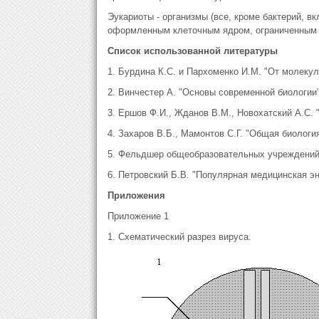
Эукариоты - организмы (все, кроме бактерий, в
оформленным клеточным ядром, ограниченным 
Список использованной литературы
1. Бурдина К.С. и Пархоменко И.М. "От молекулы
2. Винчестер А. "Основы современной биологии",
3. Ершов Ф.И., Жданов В.М., Новохатский А.С. " 
4. Захаров В.Б., Мамонтов С.Г. "Общая биология"
5. Фельдшер общеобразовательных учреждений. 
6. Петровский Б.В. "Популярная медицинская эн
Приложения
Приложение 1
1. Схематический разрез вируса.