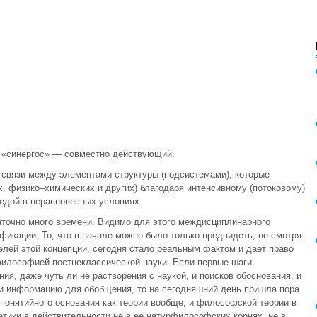
о «синергос» — совместно действующий.
 связи между элементами структуры (подсистемами), которые
х, физико–химических и других) благодаря интенсивному (потоковому)
едой в неравновесных условиях.
аточно много времени. Видимо для этого междисциплинарного
фикации. То, что в начале можно было только предвидеть, не смотря
елей этой концепции, сегодня стало реальным фактом и дает право
 философией постнеклассической науки. Если первые шаги
ия, даже чуть ли не растворения с наукой, и поисков обоснования, и
 и информацию для обобщения, то на сегодняшний день пришла пора
понятийного основания как теории вообще, и философской теории в
гетики в действительности не в ее натурфилософских корнях, не в