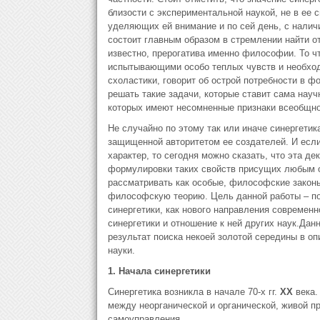
близости с экспериментальной наукой, не в ее 
уделяющих ей внимание и по сей день, с налич
состоит главным образом в стремлении найти о
известно, прерогатива именно философии. То ч
испытывающими особо теплых чувств и необход
схоластики, говорит об острой потребности в ф
решать такие задачи, которые ставит сама науч
которых имеют несомненные признаки всеобщно
Не случайно по этому так или иначе синергети
защищенной авторитетом ее создателей. И есл
характер, то сегодня можно сказать, что эта де
формулировки таких свойств присущих любым о
рассматривать как особые, философские закон
философскую теорию. Цель данной работы – по
синергетики, как нового направления современ
синергетики и отношение к ней других наук.Дан
результат поиска некоей золотой середины в оп
науки.
1. Начала синергетики
Синергетика возникла в начале 70-х гг.
XX
века.
между неорганической и органической, живой 
самоуправления.