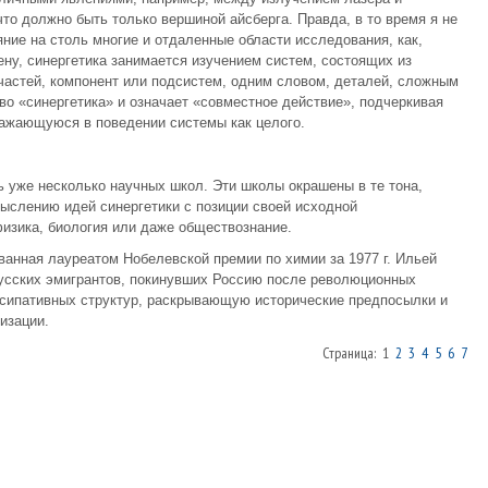
то должно быть только вершиной айсберга. Правда, в то время я не
яние на столь многие и отдаленные области исследования, как,
ену, синергетика занимается изучением систем, состоящих из
 частей, компонент или подсистем, одним словом, деталей, сложным
о «синергетика» и означает «совместное действие», подчеркивая
ражающуюся в поведении системы как целого.
 уже несколько научных школ. Эти школы окрашены в те тона,
мыслению идей синергетики с позиции своей исходной
физика, биология или даже обществознание.
ванная лауреатом Нобелевской премии по химии за 1977 г. Ильей
усских эмигрантов, покинувших Россию после революционных
ссипативных структур, раскрывающую исторические предпосылки и
изации.
Страница: 1
2
3
4
5
6
7