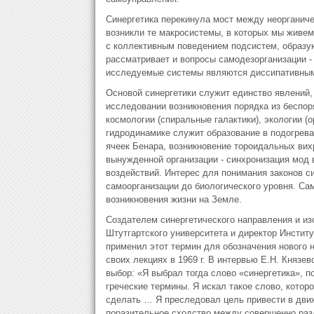
Синергетика перекинула мост между неорганичес
возникли те макросистемы, в которых мы живем
с коллективным поведением подсистем, образу
рассматривает и вопросы самодезорганизации -
исследуемые системы являются диссипативным
Основой синергетики служит единство явлений,
исследовании возникновения порядка из беспоря
космологии (спиральные галактики), экологии (
гидродинамике служит образование в подогрева
ячеек Бенара, возникновение тороидальных ви
вынужденной организации - синхронизация мод
воздействий. Интерес для понимания законов с
самоорганизации до биологического уровня. Са
возникновения жизни на Земле.
Создателем синергетического направления и из
Штутгартского университета и директор Институ
применил этот термин для обозначения нового н
своих лекциях в 1969 г. В интервью Е.Н. Князе
выбор: «Я выбрал тогда слово «синергетика», 
греческие термины. Я искал такое слово, кото
сделать … Я преследовал цель привести в движ
поразительное сходство между совершенно раз