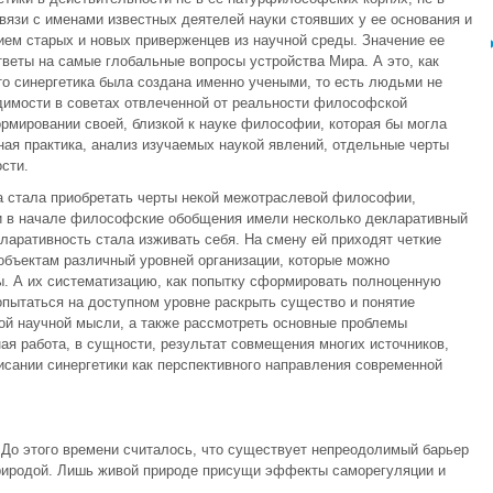
связи с именами известных деятелей науки стоявших у ее основания и
ием старых и новых приверженцев из научной среды. Значение ее
тветы на самые глобальные вопросы устройства Мира. А это, как
то синергетика была создана именно учеными, то есть людьми не
имости в советах отвлеченной от реальности философской
ормировании своей, близкой к науке философии, которая бы могла
ная практика, анализ изучаемых наукой явлений, отдельные черты
сти.
ка стала приобретать черты некой межотраслевой философии,
и в начале философские обобщения имели несколько декларативный
кларативность стала изживать себя. На смену ей приходят четкие
бъектам различный уровней организации, которые можно
ы. А их систематизацию, как попытку сформировать полноценную
пытаться на доступном уровне раскрыть существо и понятие
ной научной мысли, а также рассмотреть основные проблемы
ная работа, в сущности, результат совмещения многих источников,
исании синергетики как перспективного направления современной
 До этого времени считалось, что существует непреодолимый барьер
природой. Лишь живой природе присущи эффекты саморегуляции и