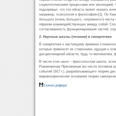
социологическими процессами или эволюцией, ч
подозревал, что эта область может оказать вли
например, психология и философия»[1]. По Хак
большого (очень большого, «огромного») числа
образом взаимодействующих между собой. Слов
согласованность функционирования частей, от
2. Научные школы (течения) в синергетики
В синергетике к настоящему времени сложилось
которые привносят их сторонники, идущие к ос
дисциплинарной области, будь то математика, 
В числе этих школ – брюссельская школа, осно
Романовичем Пригожиным (из числа потомков р
событий 1917 г.), разрабатывающего теорию ди
мировоззренческие основания теории самоорган
Скачать реферат