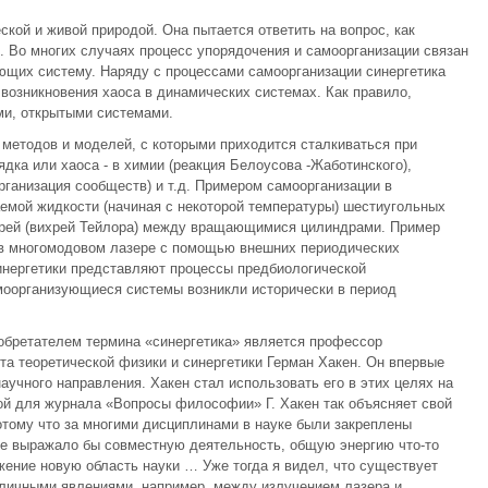
кой и живой природой. Она пытается ответить на вопрос, как
. Во многих случаях процесс упорядочения и самоорганизации связан
ющих систему. Наряду с процессами самоорганизации синергетика
 возникновения хаоса в динамических системах. Как правило,
и, открытыми системами.
 методов и моделей, с которыми приходится сталкиваться при
дка или хаоса - в химии (реакция Белоусова -Жаботинского),
организация сообществ) и т.д. Примером самоорганизации в
емой жидкости (начиная с некоторой температуры) шестиугольных
хрей (вихрей Тейлора) между вращающимися цилиндрами. Пример
 в многомодовом лазере с помощью внешних периодических
инергетики представляют процессы предбиологической
моорганизующиеся системы возникли исторически в период
обретателем термина «синергетика» является профессор
та теоретической физики и синергетики Герман Хакен. Он впервые
аучного направления. Хакен стал использовать его в этих целях на
вой для журнала «Вопросы философии» Г. Хакен так объясняет свой
потому что за многими дисциплинами в науке были закреплены
рое выражало бы совместную деятельность, общую энергию что-то
ение новую область науки … Уже тогда я видел, что существует
личными явлениями, например, между излучением лазера и