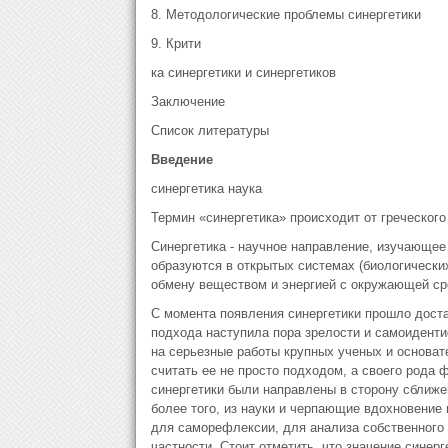
8. Методологические проблемы синергетики
9. Крити
ка синергетики и синергетиков
Заключение
Список литературы
Введение
синергетика наука
Термин «синергетика» происходит от греческог
Синергетика - научное направление, изучающее
образуются в открытых системах (биологически
обмену веществом и энергией с окружающей ср
С момента появления синергетики прошло дост
подхода наступила пора зрелости и самоиденти
на серьезные работы крупных ученых и основат
считать ее не просто подходом, а своего рода
синергетики были направлены в сторону сближен
более того, из науки и черпающие вдохновение
для саморефлексии, для анализа собственного 
частности. Стоит отметить, что значение синер