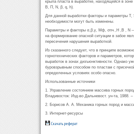
крыла пласта в выработке, находящейся в зоне ди
B, П, N, β, q, h).
Для данной выработки факторы и параметры Т, S
необходимости могут быть изменены.
Параметры и факторы α,β,γ, Мф, σпч.,Н ,В , N 
на формирование опасной ситуации в забое яв
пересечения нарушения выработкой.
Из сказанного следует, что в принципе возможн
горнотехнических факторов и параметров, кото
выработок в зонах дизъюнктивности. Однако уж
буровзрывным способом по пластам с присечкой
определенных условиях особо опасно.
Использованные источники
1. Управление состоянием массива горных пород:
Владивосток: Изд-во Дальневост. ун-та, 1988. – 
2. Борисов А. А. Механика горных пород и массив
3. Интернет-ресурсы
Скачать реферат