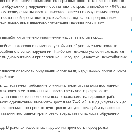
тивности во время производства взрывных работ отмечаются полные
то обрушения у нарушений составляют: с кровли выработки - 84%, из
соб проведения выработок наиболее опасен по обрушениям пород.
постоянной крепи вплотную к забою вслед за его продвиганием.
нтенсивного динамического сотрясения массива повышают
ы выработки отмечено увеличение массы вывалов пород.
нейная потолочина наименее устойчива. С увеличением пролета
 особенно в зонах нарушений. Наиболее тяжелые условия создаются
тель дизъюнктива и прилегающие к нему трещиноватые, неустойчивые
тивности опасность обрушений (сползаний) нарушенных пород с боков
работки.
оя. Естественно требование о минимальном отставании постоянной
отах близко установленная к забою крепь часто разрушается,
тставание постоянной крепи после производства взрывных работ
боях однопутевых выработок достигает 7—9 м2, а в двухпутевых - до
 как правило, не препятствуют развитию деформаций и сдвижению
ставания постоянной крепи резко возрастает опасность обрушения
од. В районах разрывных нарушений прочность пород резко