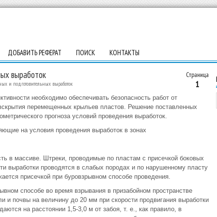
ДОБАВИТЬ РЕФЕРАТ
ПОИСК
КОНТАКТЫ
ных выработок
Страница
1
ых и подготовительных выработок
ктивности необходимо обеспечивать безопасность работ от
 вскрытия перемещенных крыльев пластов. Решение поставленных
еометрического прогноза условий проведения выработок.
яющие на условия проведения выработок в зонах
сть в массиве. Штреки, проводимые по пластам с присечкой боковых
эти выработки проводятся в слабых породах и по нарушенному пласту
жается присечкой при буровзрывном способе проведения.
ывном способе во время взрывания в призабойном пространстве
и и почвы на величину до 20 мм при скорости продвигания выработки
тся на расстоянии 1,5-3,0 м от забоя, т. е., как правило, в