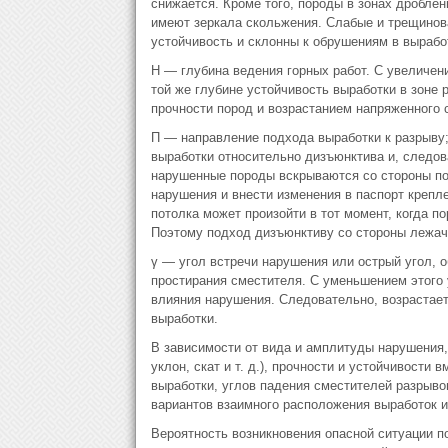
снижается. Кроме того, породы в зонах дробле
имеют зеркала скольжения. Слабые и трещино
устойчивость и склонны к обрушениям в вырабо
Н — глубина ведения горных работ. С увеличен
той же глубине устойчивость выработки в зоне
прочности пород и возрастанием напряженного 
П — направление подхода выработки к разрыву
выработки относительно дизъюнктива и, следов
нарушенные породы вскрываются со стороны по
нарушения и внести изменения в паспорт крепл
потолка может произойти в тот момент, когда п
Поэтому подход дизъюнктиву со стороны лежаче
γ — угол встречи нарушения или острый угол, 
простирания сместителя. С уменьшением этого 
влияния нарушения. Следовательно, возрастае
выработки.
В зависимости от вида и амплитуды нарушения, 
уклон, скат и т. д.), прочности и устойчивост
выработки, углов падения сместителей разрыво
вариантов взаимного расположения выработок и
Вероятность возникновения опасной ситуации 