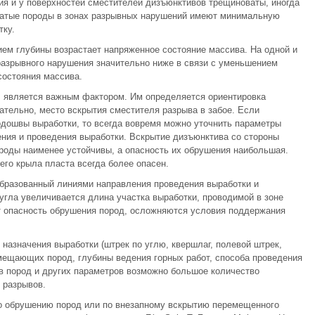
ния и у поверхностей сместителей дизъюнктивов трещиноваты, иногда
ватые породы в зонах разрывных нарушений имеют минимальную
тку.
ием глубины возрастает напряженное состояние массива. На одной и
 разрывного нарушения значительно ниже в связи с уменьшением
состояния массива.
; является важным фактором. Им определяется ориентировка
ательно, место вскрытия сместителя разрыва в забое. Если
дошвы выработки, то всегда вовремя можно уточнить параметры
ения и проведения выработки. Вскрытие дизъюнктива со стороны
ороды наименее устойчивы, а опасность их обрушения наибольшая.
го крыла пласта всегда более опасен.
образованный линиями направления проведения выработки и
угла увеличивается длина участка выработки, проводимой в зоне
т опасность обрушения пород, осложняются условия поддержания
назначения выработки (штрек по углю, квершлаг, полевой штрек,
и вмещающих пород, глубины ведения горных работ, способа проведения
в пород и других параметров возможно большое количество
 разрывов.
по обрушению пород или по внезапному вскрытию перемещенного