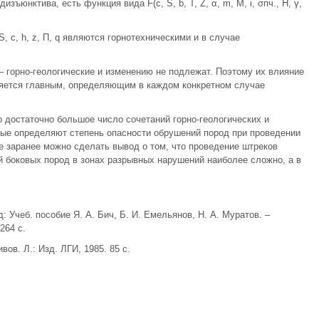
зъюнктива, есть функция вида F(c, S, b, T, Z, α, m, M, i, σпч., H, γ,
, с, h, z, П, q являются горнотехническими и в случае
— горно-геологические и изменению не подлежат. Поэтому их влияние
ляется главным, определяющим в каждом конкретном случае
о достаточно большое число сочетаний горно-геологических и
рые определяют степень опасности обрушений пород при проведении
е заранее можно сделать вывод о том, что проведение штреков
 боковых пород в зонах разрывных нарушений наиболее сложно, а в
 Учеб. пособие Я. А. Бич, Б. И. Емельянов, Н. А. Муратов. –
264 с.
ов. Л.: Изд. ЛГИ, 1985. 85 с.