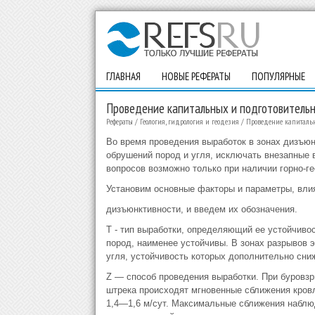
ГЛАВНАЯ
НОВЫЕ РЕФЕРАТЫ
ПОПУЛЯРНЫЕ
Проведение капитальных и подготовитель
Рефераты
/
Геология, гидрология и геодезия
/
Проведение капитальн
Во время проведения выработок в зонах дизъюн
обрушений пород и угля, исключать внезапные
вопросов возможно только при наличии горно-г
Установим основные факторы и параметры, вли
дизъюнктивности, и введем их обозначения.
T - тип выработки, определяющий ее устойчиво
пород, наименее устойчивы. В зонах разрывов 
угля, устойчивость которых дополнительно сни
Z — способ проведения выработки. При буровзр
штрека происходят мгновенные сближения кровл
1,4—1,6 м/сут. Максимальные сближения наблюдаю