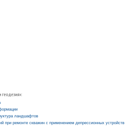
и геодезия»:
а
еформации
руктура ландшафтов
ий при ремонте скважин с применением депрессионных устройств