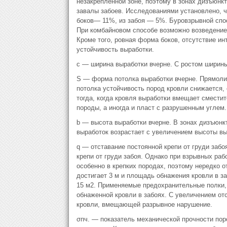
незакрепленной зоне, поэтому в зонах дизъюнк
завалы забоев. Исследованиями установлено, ч
боков— 11%, из забоя — 5%. Буровзрывной спо
При комбайновом способе возможно возведение 
Кроме того, ровная форма боков, отсутствие и
устойчивость выработки.
с — ширина выработки вчерне. С ростом ширин
S — форма потолка выработки вчерне. Прямоли
потолка устойчивость пород кровли снижается,
тогда, когда кровля выработки вмещает смести
породы, а иногда и пласт с разрушенным углем.
b — высота выработки вчерне. В зонах дизъюнк
выработок возрастает с увеличением высоты вы
q — отставание постоянной крепи от груди заб
крепи от груди забоя. Однако при взрывных раб
особенно в крепких породах, поэтому нередко о
достигает 3 м и площадь обнажения кровли в за
15 м2. Применяемые предохранительные полки,
обнаженной кровли в забоях. С увеличением от
кровли, вмещающей pазрывное нарушение.
σпч. — показатель механической прочности пор