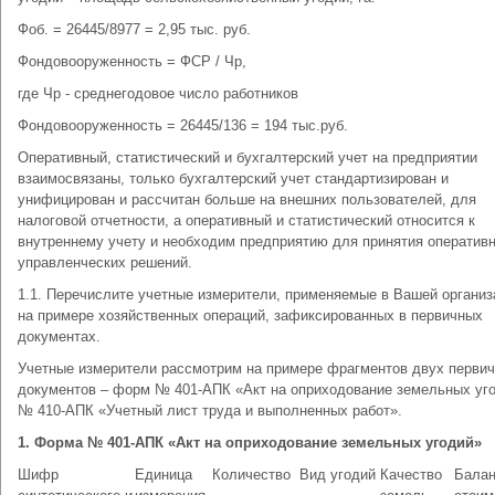
Фоб. = 26445/8977 = 2,95 тыс. руб.
Фондовооруженность = ФСР / Чр,
где Чр - среднегодовое число работников
Фондовооруженность = 26445/136 = 194 тыс.руб.
Оперативный, статистический и бухгалтерский учет на предприятии
взаимосвязаны, только бухгалтерский учет стандартизирован и
унифицирован и рассчитан больше на внешних пользователей, для
налоговой отчетности, а оперативный и статистический относится к
внутреннему учету и необходим предприятию для принятия оператив
управленческих решений.
1.1. Перечислите учетные измерители, применяемые в Вашей организ
на примере хозяйственных операций, зафиксированных в первичных
документах.
Учетные измерители рассмотрим на примере фрагментов двух перви
документов – форм № 401-АПК «Акт на оприходование земельных уго
№ 410-АПК «Учетный лист труда и выполненных работ».
1. Форма № 401-АПК «Акт на оприходование земельных угодий»
Шифр
Единица
Количество
Вид угодий
Качество
Балан