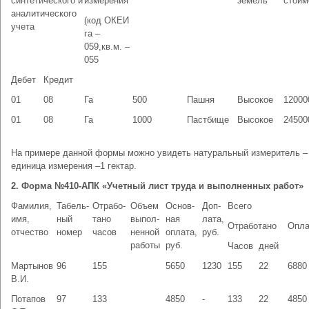
синтетического и
измерения
земель
стоим
аналитического
(код ОКЕИ
учета
га –
059,кв.м. –
055
Дебет
Кредит
01
08
Га
500
Пашня
Высокое
12000
01
08
Га
1000
Пастбище
Высокое
24500
На примере данной формы можно увидеть натуральный измеритель –
единица измерения –1 гектар.
2. Форма №410-АПК «Учетный лист труда и выполненных работ»
Фамилия,
Табель-
Отрабо-
Объем
Основ-
Доп-
Всего
имя,
ный
тано
выпол-
ная
лата,
Отработано
Опла
отчество
номер
часов
ненной
оплата,
руб.
работы
руб.
Часов
дней
Мартынов
96
155
5650
1230
155
22
6880
В.И.
Потапов
97
133
4850
-
133
22
4850