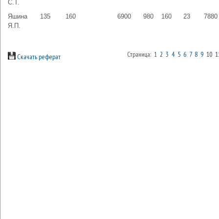
С.Т.
Яшина
135
160
6900
980
160
23
7880
Я.П.
Страница: 1
2
3
4
5
6
7
8
9
10
1
Скачать реферат