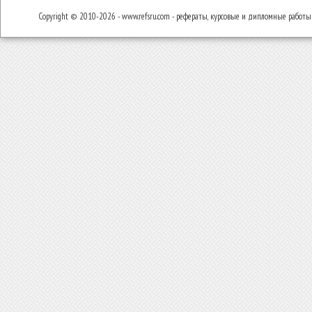
Copyright © 2010-2026 - www.refsru.com - рефераты, курсовые и дипломные работы