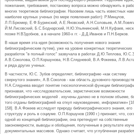
пожелания, требования, постановку вопроса можно обнаружить в раб
многих теоретиков библиографии. Назовем лишь часть известных нам
наиболее крупных ученых (по мере появления работ): Р.Минцлов,
Л.П.Брюмер, Е.Ф.Буринский, А.Е.Яновский, А.Н.Соловьев, А.М.Ловяг
Й.М.Лисовский, Б.С.Боднарский, Н.Ю.Ульянинский, М.Н.Куфаев, нес
позже Н.ВЗдобнов, а в начале 1960-х гг. - Д.Д.Иванов и П.Н.Берков.
В наше время эта идея (возможность получения нового знания
библиографическим путем), уже на уровне конкретных теоретических
разработок "в полный голос" зазвучала в работах Д.Ю.Теплова, Ю.С.
А.В.Соколова, О.П.Коршунова, Н.В.Слядневой, В.А.Фокеева, Л.В.Аст
и ряда других ученых.
В частности, Ю.С. Зубов определяет, библиографию «как систему
свернутого знания», А.В.Соколов - как область духовного производств
Н.А.Сляднева вводит понятие гносеологической функции библиограф
признавая, что «исследовательские, эвристические возможности
библиографических моделей . изучены далеко не в полном объеме, б
того отданы библиографией на откуп науковедению, информатике» [18
158]. В.А.Фокеев исследует природу библиографического знания, его
структуру и роль в социуме. О.П.Коршунов (1990 г.) признает, что, со
одной из концепций библиографии, она претендует на собственные
закономерности, выводы и обобщения, полученные в результате изуч
документальных массивов. Однако считает, что углубленная разрабо