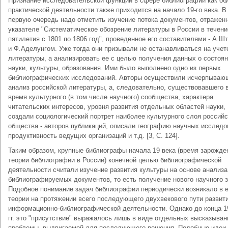
Признание исследовательской функции в сфере библиографии как об
практической деятельности также приходится на начало 19-го века. В
первую очередь надо отметить изучение потока документов, отражен
указателе "Систематическое обозрение литературы в России в течени
пятилетия с 1801 по 1806 год", проведенное его составителями - А.Ш
и Ф.Аделунгом. Уже тогда они призывали не останавливаться на учет
литературы, а анализировать ее с целью получения данных о состоя
науки, культуры, образования. Ими было выполнено одно из первых
библиографических исследований. Авторы осуществили исчерпываю
анализ российской литературы, а, следовательно, существовавшего 
время культурного (в том числе научного) сообщества, характера
читательских интересов, уровня развития отдельных областей науки,
создали социологический портрет наиболее культурного слоя российс
общества - авторов публикаций, описали географию научных исследо
продуктивность ведущих организаций и т.д. [3, С. 124].
Таким образом, крупные библиографы начала 19 века (время зарожде
теории библиографии в России) конечной целью библиографической
деятельности считали изучение развития культуры на основе анализа
библиографируемых документов, то есть получение нового научного з
Подобное понимание задач библиографии периодически возникало в 
теории на протяжении всего последующего двухвекового пути развит
информационно-библиографической деятельности. Однако до конца 1
гг. это "присутствие" выражалось лишь в виде отдельных высказыван
проблемы, выдвигаемой для последующего решения. Подобные идеи,