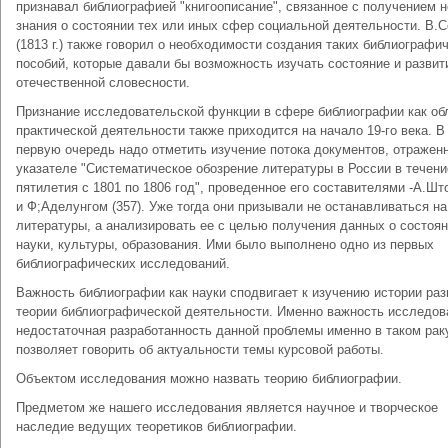
признавал библиографией "книгоописание", связанное с получением н
знания о состоянии тех или иных сфер социальной деятельности. В.
(1813 г.) также говорил о необходимости создания таких библиографи
пособий, которые давали бы возможность изучать состояние и развит
отечественной словесности.
Признание исследовательской функции в сфере библиографии как об
практической деятельности также приходится на начало 19-го века. В
первую очередь надо отметить изучение потока документов, отражен
указателе "Систематическое обозрение литературы в России в течени
пятилетия с 1801 по 1806 год", проведенное его составителями -А.Ш
и Ф;Аделунгом (357). Уже тогда они призывали не останавливаться на
литературы, а анализировать ее с целью получения данных о состоя
науки, культуры, образования. Ими было выполнено одно из первых
библиографических исследований.
Важность библиографии как науки сподвигает к изучению истории раз
теории библиографической деятельности. Именно важность исследов
недостаточная разработанность данной проблемы именно в таком рак
позволяет говорить об актуальности темы курсовой работы.
Объектом исследования можно назвать теорию библиографии.
Предметом же нашего исследования является научное и творческое
наследие ведущих теоретиков библиографии.