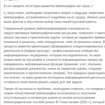
Если говорить об истории развития библиографии как науки, т
о, безусловно, необходимо затрагивать вопрос о ведущих теоретиках
библиографии, останавливаться подробнее на их трудах. Именно ука
выше фактом и обусловлен выбор темы нашей курсовой работы.
Современный уровень библиографоведения и возможности,
предоставляемые библиографическими ресурсами, позволяют ставит
решать научные и практические задачи, которые до недавнего времен
возникали и решались либо эпизодически, либо не решались вовсе. В
процессе развития цивилизация сформировала специализированную 
деятельности (инфраструктуру) - профессиональные сообщества
информационных посредников, которым последовательно, по мере
возрастания ее масштабов и сложности информационных процессов,
передавались информационные функции (хранение, учет, описание,
распространение документов, позже их первичная оценка, создание
аналитических и прогностических обзоров). Эта передача происходил
постепенно, по мере развития потенциала информационной деятельно
готовности качественно решать новые для неё задачи.
Говоря об изученности проблемы, необходимо отметить, что впервые 
теории отечественной библиографии на возможность получения
отсутствующего в литературе знания на основе использования
библиографических пособий указал В.Г.Анастасевич (1811 г.), который