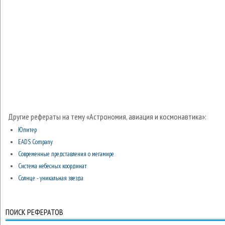
Другие рефераты на тему «Астрономия, авиация и космонавтика»:
Юпитер
EADS Company
Современные представления о мегамире
Система небесных координат
Солнце - уникальная звезда
ПОИСК РЕФЕРАТОВ