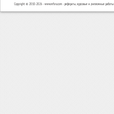
Copyright © 2010-2026 - www.refsru.com - рефераты, курсовые и дипломные работы