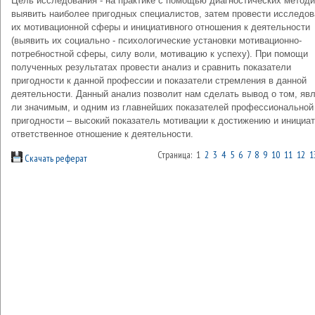
Цель исследования - на практике с помощью диагностических методи
выявить наиболее пригодных специалистов, затем провести исследов
их мотивационной сферы и инициативного отношения к деятельности
(выявить их социально - психологические установки мотивационно-
потребностной сферы, силу воли, мотивацию к успеху). При помощи
полученных результатах провести анализ и сравнить показатели
пригодности к данной профессии и показатели стремления в данной
деятельности. Данный анализ позволит нам сделать вывод о том, яв
ли значимым, и одним из главнейших показателей профессиональной
пригодности – высокий показатель мотивации к достижению и инициат
ответственное отношение к деятельности.
Страница: 1
2
3
4
5
6
7
8
9
10
11
12
1
Скачать реферат