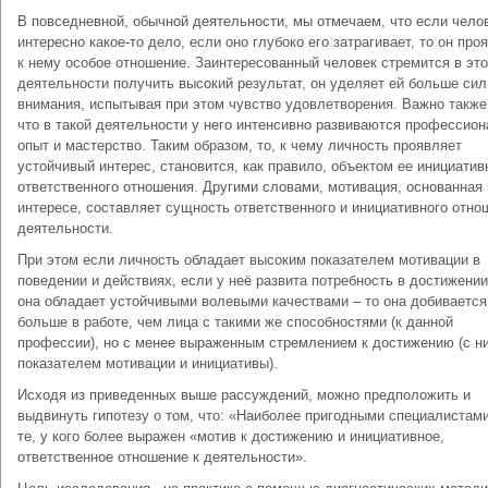
В повседневной, обычной деятельности, мы отмечаем, что если чело
интересно какое-то дело, если оно глубоко его затрагивает, то он про
к нему особое отношение. Заинтересованный человек стремится в эт
деятельности получить высокий результат, он уделяет ей больше сил
внимания, испытывая при этом чувство удовлетворения. Важно также 
что в такой деятельности у него интенсивно развиваются профессио
опыт и мастерство. Таким образом, то, к чему личность проявляет
устойчивый интерес, становится, как правило, объектом ее инициатив
ответственного отношения. Другими словами, мотивация, основанная 
интересе, составляет сущность ответственного и инициативного отно
деятельности.
При этом если личность обладает высоким показателем мотивации в
поведении и действиях, если у неё развита потребность в достижении
она обладает устойчивыми волевыми качествами – то она добивается
больше в работе, чем лица с такими же способностями (к данной
профессии), но с менее выраженным стремлением к достижению (с н
показателем мотивации и инициативы).
Исходя из приведенных выше рассуждений, можно предположить и
выдвинуть гипотезу о том, что: «Наиболее пригодными специалистам
те, у кого более выражен «мотив к достижению и инициативное,
ответственное отношение к деятельности».