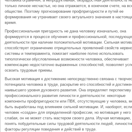
человека ограничен, а непродуктивная, безрадостная деятельность н
только личное несчастье, но она отражается, в конечном счете, на в
обществе. Поэтому прогнозирование профпригодности и путей ее
формирования не утрачивает своего актуального значения в настоящ
время.
Профессиональная пригодность не дана человеку изначально, она
формируется в процессе обучения и профессиональной, последующ
деятельности при наличии положительной мотивации. Сильная мотив
способствует ограничению отрицательных проявлений свойств нервн
системы и темперамента, помогает наиболее полно использовать
типологически обусловленные возможности человека, обеспечивает
компенсацию недостаточно выраженных способностей, позволяет ус
освоить трудовые приемы.
Высокая мотивация к достижению непосредственно связана с творчес
потенциала человека в труде, раскрытие его способностей и достиже
наивысшего уровня духовного развития. Она определяет перспективу
профессионального развития личности и деятельности: некоторые
компоненты профпригодности или ПВК, отсутствующие у человека, м
быть выработаны под влиянием сильной мотивации. И, наоборот, есл
человек «создан» для определенной профессии, но мотивация у него
слабая, он не может стать мастером своего дела. Изучая мотивацию
понять побудительные силы трудовой деятельности людей, личност
факторы регуляции поведения и действий в труде.