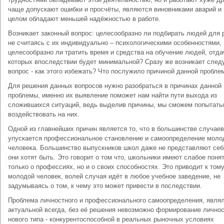
чаще допускают ошибки и просчёты, являются виновниками аварий и 
целом обладают меньшей надёжностью в работе.
Возникает законный вопрос: целесообразно ли подбирать людей для 
не считаясь с их индивидуально – психологическими особенностями,
целесообразно ли тратить время и средства на обучение людей, отда
которых впоследствии будет минимальной? Сразу же возникает сле
вопрос - как этого избежать? Что послужило причиной данной пробле
Для решения данных вопросов нужно разобраться в причинах данной
проблемы, именно их выявление поможет нам найти пути выхода из
сложившихся ситуаций, ведь выделив причины, мы сможем попытать
воздействовать на них.
Одной из главнейших причин является то, что в большинстве случаев
упускается профессиональное становление и самоопределение моло
человека. Большинство выпускников школ даже не представляют себ
они хотят быть. Это говорит о том что, школьники имеют слабое поня
только о профессиях, но и о своих способностях. Это приводит к тому
молодой человек, волей случая идёт в любое учебное заведение, не
задумываясь о том, к чему это может привести в последствии.
Проблема личностного и профессионального самоопределения, явля
актуальной всегда, без её решения невозможно формирование лично
нового типа - конкурентоспособной в реальных рыночных условиях