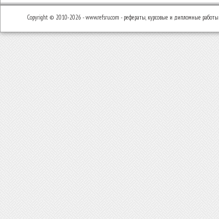
Copyright © 2010-2026 - www.refsru.com - рефераты, курсовые и дипломные работы