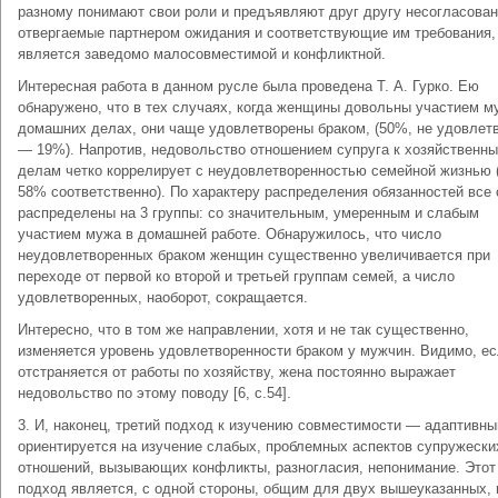
разному понимают свои роли и предъявляют друг другу несогласован
отвергаемые партнером ожидания и соответствующие им требования,
является заведомо малосовместимой и конфликтной.
Интересная работа в данном русле была проведена Т. А. Гурко. Ею
обнаружено, что в тех случаях, когда женщины довольны участием м
домашних делах, они чаще удовлетворены браком, (50%, не удовлет
— 19%). Напротив, недовольство отношением супруга к хозяйственн
делам четко коррелирует с неудовлетворенностью семейной жизнью 
58% соответственно). По характеру распределения обязанностей все
распределены на 3 группы: со значительным, умеренным и слабым
участием мужа в домашней работе. Обнаружилось, что число
неудовлетворенных браком женщин существенно увеличивается при
переходе от первой ко второй и третьей группам семей, а число
удовлетворенных, наоборот, сокращается.
Интересно, что в том же направлении, хотя и не так существенно,
изменяется уровень удовлетворенности браком у мужчин. Видимо, е
отстраняется от работы по хозяйству, жена постоянно выражает
недовольство по этому поводу [6, с.54].
3. И, наконец, третий подход к изучению совместимости — адаптивн
ориентируется на изучение слабых, проблемных аспектов супружески
отношений, вызывающих конфликты, разногласия, непонимание. Этот
подход является, с одной стороны, общим для двух вышеуказанных, и