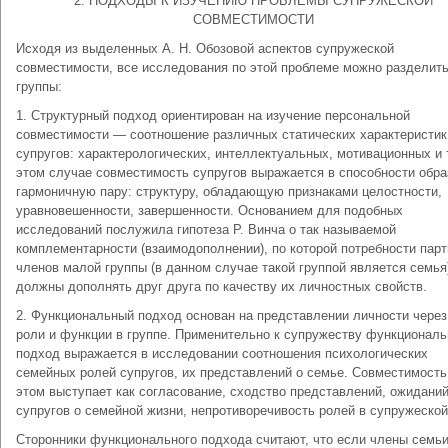
2. ПОДХОДЫ К ИЗУЧЕНИЮ ПРОБЛЕМЫ СУПРУЖЕСКОЙ
СОВМЕСТИМОСТИ
Исходя из выделенных А. Н. Обозовой аспектов супружеской
совместимости, все исследования по этой проблеме можно разделить
группы:
1. Структурный подход ориентирован на изучение персональной
совместимости — соотношение различных статических характеристик
супругов: характерологических, интеллектуальных, мотивационных и т
этом случае совместимость супругов выражается в способности обра
гармоничную пару: структуру, обладающую признаками целостности,
уравновешенности, завершенности. Основанием для подобных
исследований послужила гипотеза Р. Винча о так называемой
комплементарности (взаимодополнении), по которой потребности парт
членов малой группы (в данном случае такой группой является семья
должны дополнять друг друга по качеству их личностных свойств.
2. Функциональный подход основан на представлении личности через
роли и функции в группе. Применительно к супружеству функционал
подход выражается в исследовании соотношения психологических
семейных ролей супругов, их представлений о семье. Совместимость
этом выступает как согласование, сходство представлений, ожидани
супругов о семейной жизни, непротиворечивость ролей в супружеской
Сторонники функционального подхода считают, что если члены семьи