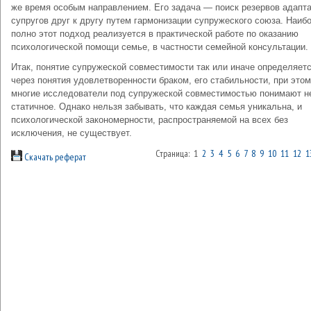
же время особым направлением. Его задача — поиск резервов адапт
супругов друг к другу путем гармонизации супружеского союза. Наиб
полно этот подход реализуется в практической работе по оказанию
психологической помощи семье, в частности семейной консультации.
Итак, понятие супружеской совместимости так или иначе определяет
через понятия удовлетворенности браком, его стабильности, при этом
многие исследователи под супружеской совместимостью понимают н
статичное. Однако нельзя забывать, что каждая семья уникальна, и
психологической закономерности, распространяемой на всех без
исключения, не существует.
Страница: 1
2
3
4
5
6
7
8
9
10
11
12
1
Скачать реферат