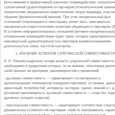
включаемыми в аффективный компонент взаимодействия: показател
субъективной удовлетворенности партнером (психологический признак
показателями эмоционально-энергетических затрат индивида, участн
общения (физиологический признак). При этом эмоциональный фон
отношений сопровождается некоторыми, может быть, максимально
эмоционально-энергетическими затратами общающихся партнеров» [8,
В условиях неформализованных отношений (интимно-эмоциональных)
оптимальным взаимодействием будет такое, которое характеризуется
максимальной удовлетворенностью партнеров взаимоотношениями,
длительностью связи, частотой контактов.
1. ИЗУЧЕНИЕ АСПЕКТОВ СУПРУЖЕСКОЙ СОВМЕСТИМОСТИ
А. Н. Обозова выделила четыре аспекта супружеской совместимости,
необходимость разделения которых, по ее мнению, обоснована разли
свойственных им критериев, закономерностей и проявлений:
- духовная совместимость — характеризует согласованность
целеполагающих компонентов поведения партнеров: установок, ценн
ориентаций, потребностей, интересов, взглядов, оценок, мнений и т. д
(основная закономерность духовной совместимости — сходство, под
духовных укладов супругов);
- персональная совместимость — характеризует соответствие структу
динамических особенностей партнеров: свойств темперамента, характ
эмоционально-волевой сферы: один из критериев персональной