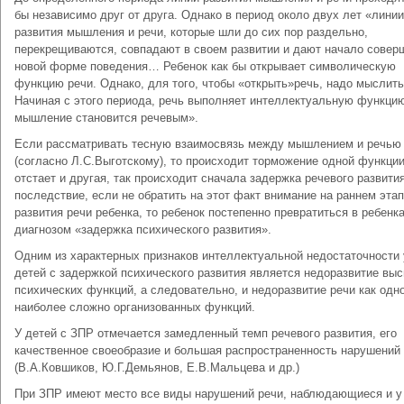
бы независимо друг от друга. Однако в период около двух лет «линии
развития мышления и речи, которые шли до сих пор раздельно,
перекрещиваются, совпадают в своем развитии и дают начало совер
новой форме поведения… Ребенок как бы открывает символическую
функцию речи. Однако, для того, чтобы «открыть»речь, надо мыслить
Начиная с этого периода, речь выполняет интеллектуальную функцию
мышление становится речевым».
Если рассматривать тесную взаимосвязь между мышлением и речью
(согласно Л.С.Выготскому), то происходит торможение одной функции
отстает и другая, так происходит сначала задержка речевого развития
последствие, если не обратить на этот факт внимание на раннем эта
развития речи ребенка, то ребенок постепенно превратиться в ребенка
диагнозом «задержка психического развития».
Одним из характерных признаков интеллектуальной недостаточности 
детей с задержкой психического развития является недоразвитие вы
психических функций, а следовательно, и недоразвитие речи как одно
наиболее сложно организованных функций.
У детей с ЗПР отмечается замедленный темп речевого развития, его
качественное своеобразие и большая распространенность нарушений
(В.А.Ковшиков, Ю.Г.Демьянов, Е.В.Мальцева и др.)
При ЗПР имеют место все виды нарушений речи, наблюдающиеся и у