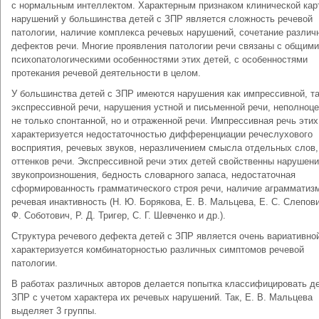
с нормальным интеллектом. Характерным признаком клинической кар
нарушений у большинства детей с ЗПР является сложность речевой
патологии, наличие комплекса речевых нарушений, сочетание различ
дефектов речи. Многие проявления патологии речи связаны с общими
психопатологическими особенностями этих детей, с особенностями
протекания речевой деятельности в целом.
У большинства детей с ЗПР имеются нарушения как импрессивной, та
экспрессивной речи, нарушения устной и письменной речи, неполноц
не только спонтанной, но и отраженной речи. Импрессивная речь этих
характеризуется недостаточностью дифференциации речеслухового
восприятия, речевых звуков, неразличением смысла отдельных слов,
оттенков речи. Экспрессивной речи этих детей свойственны нарушен
звукопроизношения, бедность словарного запаса, недостаточная
сформированность грамматического строя речи, наличие аграмматиз
речевая инактивность (Н. Ю. Борякова, Е. В. Мальцева, Е. С. Слепови
Ф. Соботович, Р. Д. Тригер, С. Г. Шевченко и др.).
Структура речевого дефекта детей с ЗПР является очень вариативно
характеризуется комбинаторностью различных симптомов речевой
патологии.
В работах различных авторов делается попытка классифицировать де
ЗПР с учетом характера их речевых нарушений. Так, Е. В. Мальцева
выделяет 3 группы.