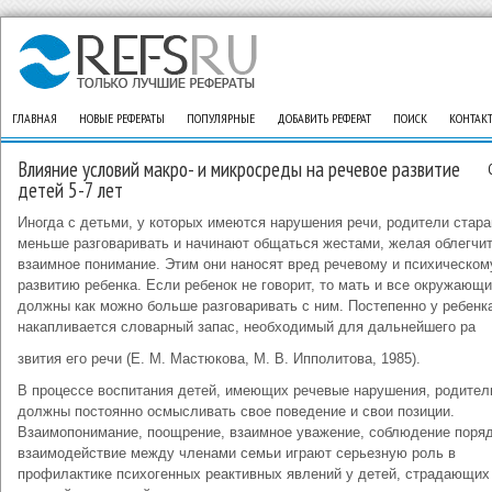
ГЛАВНАЯ
НОВЫЕ РЕФЕРАТЫ
ПОПУЛЯРНЫЕ
ДОБАВИТЬ РЕФЕРАТ
ПОИСК
КОНТАК
Влияние условий макро- и микросреды на речевое развитие
детей 5-7 лет
Иногда с детьми, у которых имеются нарушения речи, родители стар
меньше разговаривать и начинают общаться жестами, желая облегчи
взаимное понимание. Этим они наносят вред речевому и психическом
развитию ребенка. Если ребенок не говорит, то мать и все окружающ
должны как можно больше разговаривать с ним. Постепенно у ребенк
накапливается словарный запас, необходимый для дальнейшего ра
звития его речи (Е. М. Мастюкова, М. В. Ипполитова, 1985).
В процессе воспитания детей, имеющих речевые нарушения, родител
должны постоянно осмысливать свое поведение и свои позиции.
Взаимопонимание, поощрение, взаимное уважение, соблюдение поряд
взаимодействие между членами семьи играют серьезную роль в
профилактике психогенных реактивных явлений у детей, страдающих