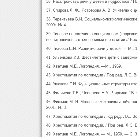
36. Расстройства речи у детей и подростков / П
37. Спирова Л. Ф., Ястребова А. В. Учителю о д
38. Терентьева В.И. Социально-психологические
2000г. № 4.
39. Типовое положение о специальном (коррек
воспитанников с отклонениями в развитии // Вест
40. Тихеева Е.И. Развитие речи у детей. — М., 
41. Ульенкова У.В. Шестилетние дети с задержк
42. Хватцев М.Е. Логопедия. —М., 1959.
43. Хрестоматия по логопедии / Под ред. Л.С. В
44. Ушакова Т.Н. Функциональные структуры вто
45. Филичева Т.Б., Чевелева Н.А., Чиркина Г.В.
46. Фишман М. Н. Мозговые механизмы, обуслав
2001г. № 3.
47. Хрестоматия по логопедии /Под ред. Л.С. Во
48. Хрестоматия по логопедии. / Под ред. Л.С. В
49. Хватцев М.Е. Логопедия. — М., 1959. — С.