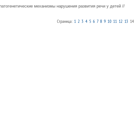
патогенетические механизмы нарушения развития речи у детей //
Страница:
1
2
3
4
5
6
7
8
9
10
11
12
13
14