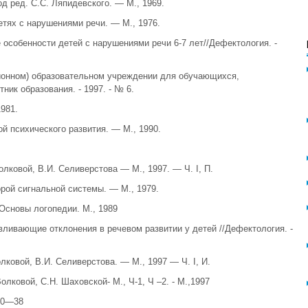
од ред. С.С. Ляпидевского. — М., 1969.
етях с нарушениями речи. — М., 1976.
 особенности детей с нарушениями речи 6-7 лет//Дефектология. -
ционном) образовательном учреждении для обучающихся,
ник образования. - 1997. - № 6.
1981.
ой психического развития. — М., 1990.
олковой, В.И. Селиверстова — М., 1997. — Ч. I, П.
рой сигнальной системы. — М., 1979.
 Основы логопедии. М., 1989
ливающие отклонения в речевом развитии у детей //Дефектология. -
лковой, В.И. Селиверстова. — М., 1997 — Ч. I, И.
олковой, С.Н. Шаховской- М., Ч-1, Ч –2. - М.,1997
 30—38