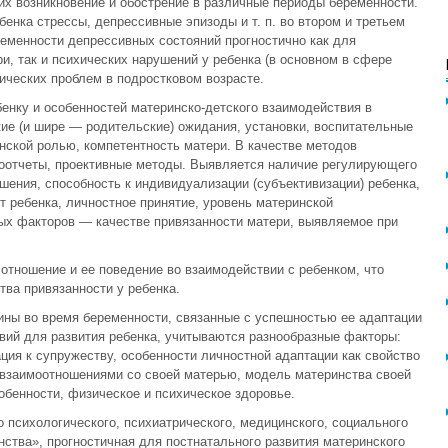
 их возникновение и обострение в различные периоды беременности.
бенка стрессы, депрессивные эпизоды и т. п. во втором и третьем
ременности депрессивных состояний прогностично как для
и, так и психических нарушений у ребенка (в основном в сфере
ических проблем в подростковом возрасте.
бенку и особенностей материнско-детского взаимодействия в
ие (и шире — родительские) ожидания, установки, воспитательные
нской ролью, компетентность матери. В качестве методов
моотчеты, проективные методы. Выявляется наличие регулирующего
ения, способность к индивидуализации (субъективизации) ребенка,
т ребенка, личностное принятие, уровень материнской
ых факторов — качестве привязанности матери, выявляемое при
 отношение и ее поведение во взаимодействии с ребенком, что
тва привязанности у ребенка.
ны во время беременности, связанные с успешностью ее адаптации
вий для развития ребенка, учитываются разнообразные факторы:
ция к супружеству, особенности личностной адаптации как свойство
взаимоотношениями со своей матерью, модель материнства своей
обенности, физическое и психическое здоровье.
 психологического, психиатрического, медицинского, социального
ства», прогностичная для постнатального развития материнского