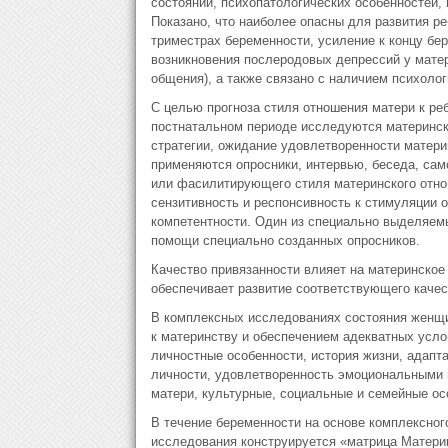
состояний, психопатологических особенностей,
Показано, что наиболее опасны для развития ре
триместрах беременности, усиление к концу бе
возникновения послеродовых депрессий у матер
общения), а также связано с наличием психолог
С целью прогноза стиля отношения матери к ре
постнатальном периоде исследуются материнск
стратегии, ожидание удовлетворенности матери
применяются опросники, интервью, беседа, са
или фасилитирующего стиля материнского отнош
сензитивность и респонсивность к стимуляции о
компетентности. Один из специально выделяем
помощи специально созданных опросников.
Качество привязанности влияет на материнское
обеспечивает развитие соответствующего качес
В комплексных исследованиях состояния женщи
к материнству и обеспечением адекватных усло
личностные особенности, история жизни, адапта
личности, удовлетворенность эмоциональными 
матери, культурные, социальные и семейные ос
В течение беременности на основе комплексного
исследования конструируется «матрица Материн