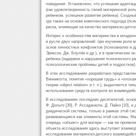
поведения. Установлено, что успешная адаптац
(как удовлетворенность своей материнской рол
ребенком, успешное развитие ребенка). Сходны
где также на основе комплексного подхода (пс
риска, влияющие на качество материнско-детско
Интерес к особенностям материнства в младенч
в русле двух направлений: при изучении роли м
основ личностных конфликтов (психоанализ и др
Эриксон, Дж. Боулби и др.), и в практических 
ребенка (задержки и нарушения психического ра
психологические проблемы детей и подростков)
В этих исследованиях разработано представлен
Винникотта, понятия «хорошая грудь» и «плохая
теории «object relation» и т. п.), выделяются т
использования средств контроля во взаимодейс
В исследованиях последних десятилетий, основа
Ф. Дольто [30], Р. Ассаджиоли, Д. Пайнз [10], 
диадической системы, только в рамках этой си
развивающиеся как элементы этой системы. Мат
очередь «объект» для матери — как ее проявлен
объекта исследования здесь выступает взаимо
исследовании материнско-детского взаимодейст