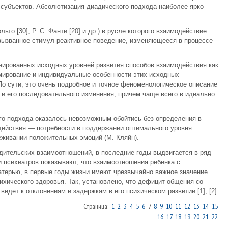
 субъектов. Абсолютизация диадического подхода наиболее ярко
:
льто [30], Р. С. Фанти [20] и др.) в русле которого взаимодействие
вызванное стимул-реактивное поведение, изменяющееся в процессе
нированных исходных уровней развития способов взаимодействия как
рмирование и индивидуальные особенности этих исходных
По сути, это очень подробное и точное феноменологическое описание
 и его последовательного изменения, причем чаще всего в идеально
го подхода оказалось невозможным обойтись без определения в
действия — потребности в поддержании оптимального уровня
еживании положительных эмоций (М. Кляйн).
одительских взаимоотношений, в последние годы выдвигается в ряд
 психиатров показывают, что взаимоотношения ребенка с
терью, в первые годы жизни имеют чрезвычайно важное значение
ихического здоровья. Так, установлено, что дефицит общения со
едет к отклонениям и задержкам в его психическом развитии [1], [2].
Страница:
1
2
3
4
5
6
7
8
9
10
11
12
13
14
15
16
17
18
19
20
21
22