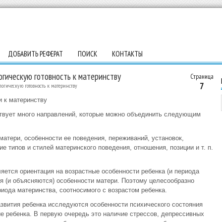
ДОБАВИТЬ РЕФЕРАТ
ПОИСК
КОНТАКТЫ
гическую готовность к материнству
Страница
7
гическую готовность к материнству
и к материнству
твует много направлений, которые можно объединить следующим
тери, особенности ее поведения, переживаний, установок,
е типов и стилей материнского поведения, отношения, позиции и т. п.
яется ориентация на возрастные особенности ребенка (и периода
ся (и объясняются) особенности матери. Поэтому целесообразно
иода материнства, соотносимого с возрастом ребенка.
азвития ребенка исследуются особенности психического состояния
 ребенка. В первую очередь это наличие стрессов, депрессивных