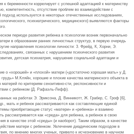
ия к беременности коррелирует с успешной адаптацией к материнству
ью, компетентность, отсутствие проблем во взаимодействии с
й подход используется в некоторых отечественных исследованиях,
ихологического, психиатрического, медицинского) выявляются факторы
го.
еском периоде развития ребенка в психологии возник первоначально
атери в образовании ранних личностных структур, в первую очередь
угие направления психологии личности: 3. Фрейд, К, Хорни, Э.
исследованиях, связанных с нарушением психического развития
звития, детская психиатрия, нарушение социальной адаптации и
.
ие о «хорошей» и «плохой» матери («достаточно хорошая мать» у Д.
 грудь» М.Кляйн, хорошие и плохие качества материнского объекта в
ипы матерей по критериям сензитивно-сти, респонсивности и
твии с ребенком (Д. Рафаэль-Лефф).
нных на работах Э. Эриксона, Д. Винникотт, Ж. Грабер, С. Гроф [6],
и др., мать и ребенок рассматриваются как составляющие единой
стемы приобретающие статус «матери» и «ребенка» и взаимно
ь рассматривается как «среда» для ребенка, а ребенок в свою
ия в качестве этой «среды» (и наоборот). Таким образом, в качестве
действие матери с ребенком. Увлечение диадическим подходом в
вия, по мнению многих ученых, привело к исчезновению в научном