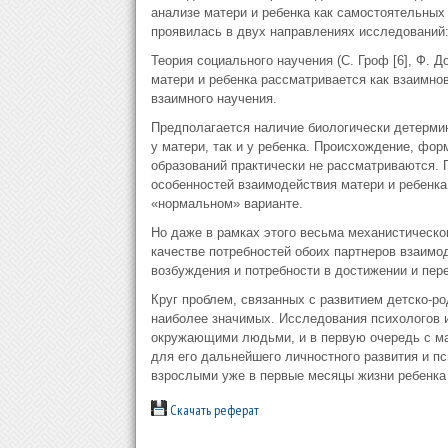
анализе матери и ребенка как самостоятельных
проявилась в двух направлениях исследований
Теория социального научения (С. Гроф [6], Ф. До
матери и ребенка рассматривается как взаимно
взаимного научения.
Предполагается наличие биологически детерми
у матери, так и у ребенка. Происхождение, фо
образований практически не рассматриваются. 
особенностей взаимодействия матери и ребенка
«нормальном» варианте.
Но даже в рамках этого весьма механистическо
качестве потребностей обоих партнеров взаимо
возбуждения и потребности в достижении и пер
Круг проблем, связанных с развитием детско-р
наиболее значимых. Исследования психологов и
окружающими людьми, и в первую очередь с ма
для его дальнейшего личностного развития и пс
взрослыми уже в первые месяцы жизни ребенка в
Скачать реферат