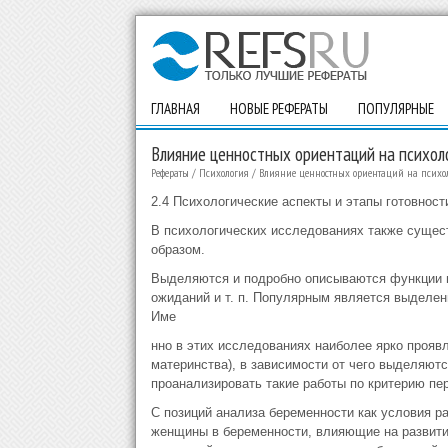
ГЛАВНАЯ
НОВЫЕ РЕФЕРАТЫ
ПОПУЛЯРНЫЕ
Влияние ценностных ориентаций на психоло
Рефераты
/
Психология
/
Влияние ценностных ориентаций на психоло
2.4 Психологические аспекты и этапы готовност
В психологических исследованиях также сущес
образом.
Выделяются и подробно описываются функции ма
ожиданий и т. п. Популярным является выделени
Име
нно в этих исследованиях наиболее ярко проявл
материнства), в зависимости от чего выделяют
проанализировать такие работы по критерию пер
С позиций анализа беременности как условия р
женщины в беременности, влияющие на развитие