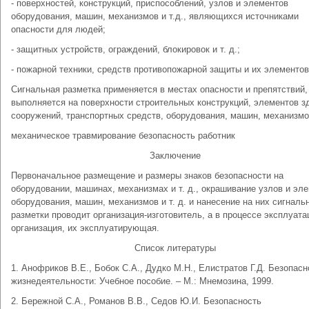
- поверхностей, конструкций, приспособлений, узлов и элементов
оборудования, машин, механизмов и т.д., являющихся источниками
опасности для людей;
- защитных устройств, ограждений, блокировок и т. д.;
- пожарной техники, средств противопожарной защиты и их элементов 
Сигнальная разметка применяется в местах опасности и препятствий,
выполняется на поверхности строительных конструкций, элементов з
сооружений, транспортных средств, оборудования, машин, механизмо
механическое травмирование безопасность работник
Заключение
Первоначальное размещение и размеры знаков безопасности на
оборудовании, машинах, механизмах и т. д., окрашивание узлов и эл
оборудования, машин, механизмов и т. д. и нанесение на них сигналь
разметки проводит организация-изготовитель, а в процессе эксплуата
организация, их эксплуатирующая.
Список литературы
1. Анофриков В.Е., Бобок С.А., Дудко М.Н., Елистратов Г.Д. Безопасн
жизнедеятельности: Учебное пособие. – М.: Мнемозина, 1999.
2. Бережной С.А., Романов В.В., Седов Ю.И. Безопасность