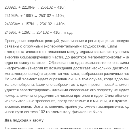
23892U + 2210Ne → 256102 + 410n,
24194Pu + 168O → 253102 + 410n,
24395Am + 157N → 254102 + 410n,
24696U + 126C → 254102 + 410n, и т.д.
Проведение подобных реакций, улавливание и регистрация их продук
связаны с огромными экспериментальными трудностями. Силы
электростатического отталкивания между ядрами заставляют увелич
энергию бомбардирующих частиц до десятков мегаэлектронвольт – и
ядра не смогут слиться. Образованные ядра оказываются очень силь
«нагретыми» (энергия их возбуждения достигает нескольких десятков
мегаэлектронвольт) и стремятся «остыть», выбрасывая различные ча
Но новый элемент будет образован лишь в том случае, когда ядро вы
только нейтроны. Если оно выбросит хоть один протон, новый элемен
удастся зарегистрировать никакими способами: его попросту не будет
номер элемента определяется числом протонов в ядре. Этим объясн
исключительные требования, предъявляемые и к мишени, и к пучкам
тяжелых ионов. Все это, конечно, крайне усложняет эксперименты, о
иного пути синтеза 102-го элемента у физиков не было.
Два подхода к атому
Трудно получить атомы новых трансуранов, но когда имеешь дело с