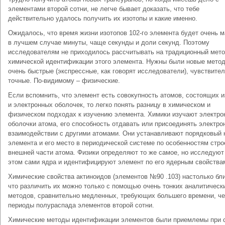
элементами второй сотни, не легче бывает доказать, что тебе
действительно удалось получить их изотопы и какие именно.
Ожидалось, что время жизни изотопов 102-го элемента будет очень 
в лучшем случае минуты, чаще секунды и доли секунд. Поэтому
исследователям не приходилось рассчитывать на традиционный мет
химической идентификации этого элемента. Нужны были новые мето
очень быстрые (экспрессные, как говорят исследователи), чувствите
точные. По-видимому – физические.
Если вспомнить, что элемент есть совокупность атомов, состоящих и
и электронных оболочек, то легко понять разницу в химическом и
физическом подходах к изучению элемента. Химики изучают электро
оболочки атома, его способность отдавать или присоединять электро
взаимодействии с другими атомами. Они устанавливают порядковый 
элемента и его место в периодической системе по особенностям стро
внешней части атома. Физики определяют то же самое, но исследуют
этом сами ядра и идентифицируют элемент по его ядерным свойства
Химические свойства актиноидов (элементов №90 .103) настолько бли
что различить их можно только с помощью очень тонких аналитическ
методов, сравнительно медленных, требующих большего времени, ч
периоды полураспада элементов второй сотни.
Химические методы идентификации элементов были приемлемы при 