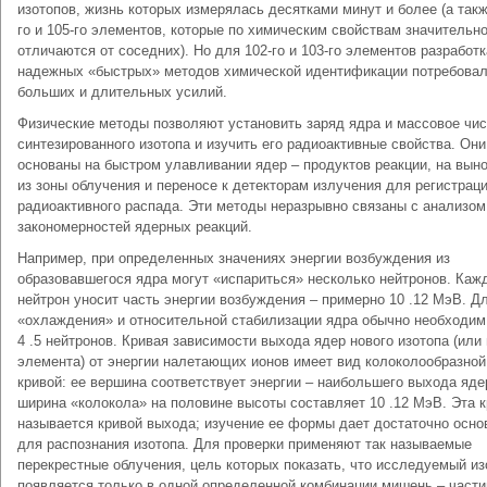
изотопов, жизнь которых измерялась десятками минут и более (а такж
го и 105-го элементов, которые по химическим свойствам значительн
отличаются от соседних). Но для 102-го и 103-го элементов разработк
надежных «быстрых» методов химической идентификации потребова
больших и длительных усилий.
Физические методы позволяют установить заряд ядра и массовое чи
синтезированного изотопа и изучить его радиоактивные свойства. Они
основаны на быстром улавливании ядер – продуктов реакции, на выно
из зоны облучения и переносе к детекторам излучения для регистрац
радиоактивного распада. Эти методы неразрывно связаны с анализом
закономерностей ядерных реакций.
Например, при определенных значениях энергии возбуждения из
образовавшегося ядра могут «испариться» несколько нейтронов. Каж
нейтрон уносит часть энергии возбуждения – примерно 10 .12 МэВ. Д
«охлаждения» и относительной стабилизации ядра обычно необходим
4 .5 нейтронов. Кривая зависимости выхода ядер нового изотопа (или
элемента) от энергии налетающих ионов имеет вид колоколообразной
кривой: ее вершина соответствует энергии – наибольшего выхода яде
ширина «колокола» на половине высоты составляет 10 .12 МэВ. Эта 
называется кривой выхода; изучение ее формы дает достаточно осно
для распознания изотопа. Для проверки применяют так называемые
перекрестные облучения, цель которых показать, что исследуемый из
появляется только в одной определенной комбинации мишень – части