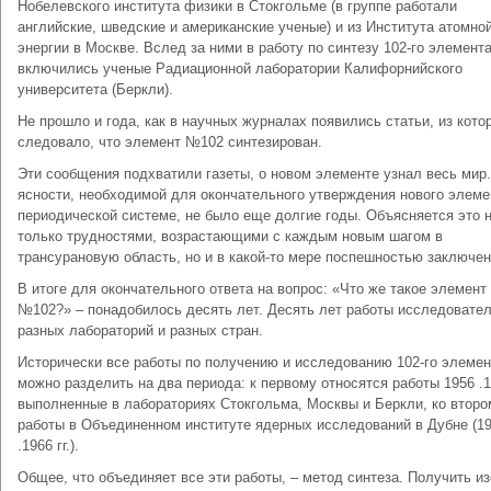
Нобелевского института физики в Стокгольме (в группе работали
английские, шведские и американские ученые) и из Института атомно
энергии в Москве. Вслед за ними в работу по синтезу 102-го элемент
включились ученые Радиационной лаборатории Калифорнийского
университета (Беркли).
Не прошло и года, как в научных журналах появились статьи, из кото
следовало, что элемент №102 синтезирован.
Эти сообщения подхватили газеты, о новом элементе узнал весь мир
ясности, необходимой для окончательного утверждения нового элеме
периодической системе, не было еще долгие годы. Объясняется это 
только трудностями, возрастающими с каждым новым шагом в
трансурановую область, но и в какой-то мере поспешностью заключен
В итоге для окончательного ответа на вопрос: «Что же такое элемент
№102?» – понадобилось десять лет. Десять лет работы исследовате
разных лабораторий и разных стран.
Исторически все работы по получению и исследованию 102-го элемен
можно разделить на два периода: к первому относятся работы 1956 .19
выполненные в лабораториях Стокгольма, Москвы и Беркли, ко второ
работы в Объединенном институте ядерных исследований в Дубне (1
.1966 гг.).
Общее, что объединяет все эти работы, – метод синтеза. Получить и