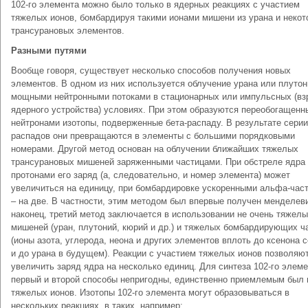
102-го элемента можно было только в ядерных реакциях с участием
тяжелых ионов, бомбардируя такими ионами мишени из урана и некот
трансурановых элементов.
Разными путями
Вообще говоря, существует несколько способов получения новых
элементов. В одном из них используется облучение урана или плутон
мощными нейтронными потоками в стационарных или импульсных (вз
ядерного устройства) условиях. При этом образуются переобогащенн
нейтронами изотопы, подверженные бета-распаду. В результате серии
распадов они превращаются в элементы с большими порядковыми
номерами. Другой метод основан на облучении ближайших тяжелых
трансурановых мишеней заряженными частицами. При обстреле ядра
протонами его заряд (а, следовательно, и номер элемента) может
увеличиться на единицу, при бомбардировке ускоренными альфа-час
– на две. В частности, этим методом был впервые получен менделев
наконец, третий метод заключается в использовании не очень тяжел
мишеней (уран, плутоний, кюрий и др.) и тяжелых бомбардирующих ч
(ионы азота, углерода, неона и других элементов вплоть до ксенона 
и до урана в будущем). Реакции с участием тяжелых ионов позволяю
увеличить заряд ядра на несколько единиц. Для синтеза 102-го элем
первый и второй способы непригодны, единственно приемлемым был
тяжелых ионов. Изотопы 102-го элемента могут образовываться в
нескольких реакциях, в таких, например: