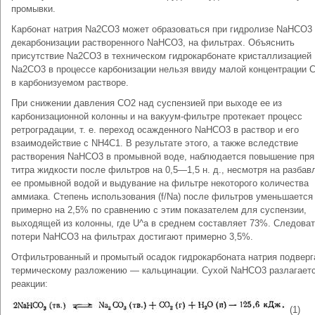
промывки.
Карбонат натрия Na2CО3 может образоваться при гидролизе NaHCО3
декарбонизации растворенного NaHCО3, на фильтpax. Объяснить
присутствие Na2CО3 в техническом гидрокарбонате кристаллизацией
Na2CО3 в процессе карбонизации нельзя ввиду малой концентрации 
в карбонизуемом растворе.
При снижении давления СО2 над суспензией при выходе ее из
карбонизационной колонны и на вакуум-фильтре протекает процесс
ретроградации, т. е. переход осажденного NaHCО3 в раствор и его
взаимодействие с NH4C1. В результате этого, а также вследствие
растворения NaHCО3 в промывной воде, наблюдается повышение пря
титра жидкости после фильтров на 0,5—1,5 н. д., несмотря на разбав
ее промывной водой и выдувание на фильтре некоторого количества
аммиака. Степень использования (f/Na) после фильтров уменьшается
примерно на 2,5% по сравнению с этим показателем для суспензии,
выходящей из колонны, где U^a в среднем составляет 73%. Следоват
потери NaHCО3 на фильтрах достигают примерно 3,5%.
Отфильтрованный и промытый осадок гидрокарбоната натрия подверг
термическому разложению — кальцинации. Сухой NaHCО3 разлагаетс
реакции:
(1)