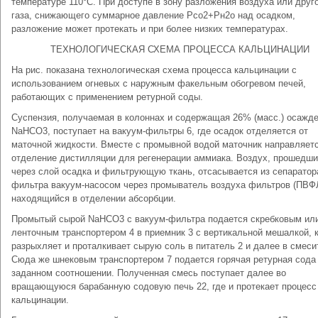
температуре 110°С. При доступе в зону разложения воздуха или друг
газа, снижающего суммарное давление Рсо2+Рн2о над осадком,
разложение может протекать и при более низких температурах.
ТЕХНОЛОГИЧЕСКАЯ СХЕМА ПРОЦЕССА КАЛЬЦИНАЦИИ
На рис. показана технологическая схема процесса кальцинации с
использованием огневых с наружным факельным обогревом печей,
работающих с применением ретурной соды.
Суспензия, получаемая в колоннах и содержащая 26% (масс.) осажд
NaHCО3, поступает на вакуум-фильтры 6, где осадок отделяется от
маточной жидкости. Вместе с промывной водой маточник направляетс
отделение дистилляции для регенерации аммиака. Воздух, прошедш
через слой осадка и фильтрующую ткань, отсасывается из сепаратор
фильтра вакуум-насосом через промыватель воздуха фильтров (ПВФ
находящийся в отделении абсорбции.
Промытый сырой NaHCО3 с вакуум-фильтра подается скребковым ил
ленточным транспортером 4 в приемник 3 с вертикальной мешалкой, 
разрыхляет и проталкивает сырую соль в питатель 2 и далее в смесит
Сюда же шнековым транспортером 7 подается горячая ретурная сода
заданном соотношении. Полученная смесь поступает далее во
вращающуюся барабанную содовую печь 22, где и протекает процесс
кальцинации.