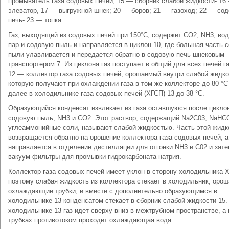
промыватель газа содовых печей; 15 — сборник слабой жидкости- 16
элеватор, 17 — выгружной шнек; 20 — боров; 21 — газоход; 22 — со
печь- 23 — топка
Газ, выходящий из содовых печей при 150°С, содержит СО2, NH3, во
пар и содовую пыль и направляется в циклон 10, где большая часть 
пыли улавливается и передается обратно в содовую печь шнековым
транспортером 7. Из циклона газ поступает в общий для всех печей г
12 — коллектор газа содовых печей, орошаемый внутри слабой жидк
которую получают при охлаждении газа в том же коллекторе до 80 °С
далее в холодильнике газа содовых печей (ХГСП) 13 до 38 °С.
Образующийся конденсат извлекает из газа оставшуюся после цикло
содовую пыль, NH3 и СО2. Этот раствор, содержащий Na2C03, NаНС
углеаммонийные соли, называют слабой жидкостью. Часть этой жидк
возвращается обратно на орошение коллектора газа содовых печей, а
направляется в отделение дистилляции для отгонки NH3 и С02 и зат
вакуум-фильтры для промывки гидрокарбоната натрия.
Коллектор газа содовых печей имеет уклон в сторону холодильника 
поэтому слабая жидкость из коллектора стекает в холодильник, орош
охлаждающие трубки, и вместе с дополнительно образующимся в
холодильнике 13 конденсатом стекает в сборник слабой жидкости 15.
холодильнике 13 газ идет сверху вниз в межтрубном пространстве, а 
трубках противотоком проходит охлаждающая вода.