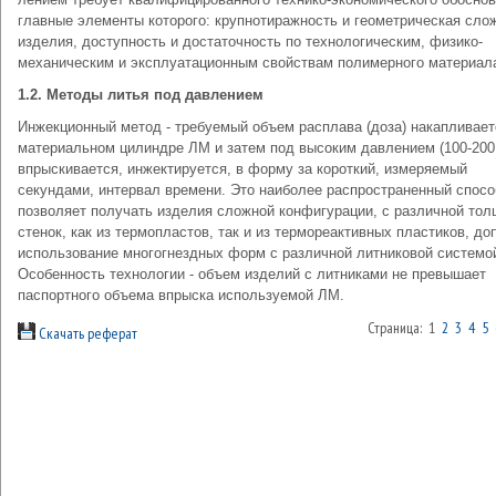
главные элементы которого: крупнотиражность и геометрическая сло
изделия, доступность и достаточность по технологическим, физико-
механическим и эксплуатационным свойст­вам полимерного материал
1.2. Методы литья под давлением
Инжекционный метод - требуемый объем расплава (доза) накапливает
мате­риальном цилиндре ЛМ и затем под высоким давлением (100-20
впрыскива­ется, инжектируется, в форму за короткий, измеряемый
секундами, интервал време­ни. Это наиболее распространенный спосо
позволяет получать изделия сложной конфигурации, с различной то
стенок, как из термопластов, так и из терморе­активных пластиков, до
использование многогнездных форм с различной литниковой системо
Особенность технологии - объем изделий с литниками не превышает
паспортного объема впрыска используемой ЛМ.
Страница: 1
2
3
4
5
Скачать реферат