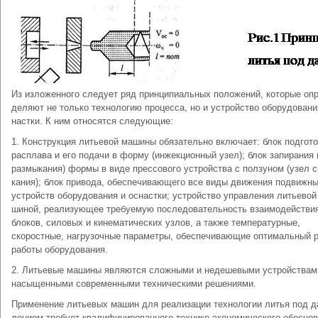
Из изложенного следует ряд прин­ципиальных положений, которые опр
деляют не только технологию процес­са, но и устройство оборудовани
настки. К ним относятся следующие:
1. Конструкция литьевой машины обязательно включает: блок подгото
расплава и его подачи в форму (инжекционный узел); блок запирания 
размыкания) формы в виде прессо­вого устройства с ползуном (узел 
кания); блок привода, обеспечиваю­щего все виды движения подвижн
устройств оборудования и оснастки; устройство управления литьевой
шиной, реализующее требуемую после­довательность взаимодействи
блоков, силовых и кинематических узлов, а так­же температурные,
скоростные, нагру­зочные параметры, обеспечивающие оптимальный 
работы оборудо­вания.
2. Литьевые машины являются сложными и недешевыми устройствам
насыщенными современными тех­ническими решениями.
Применение литьевых машин для реализации технологии литья под д
лением требует квалифицированного технико-экономического обоснов