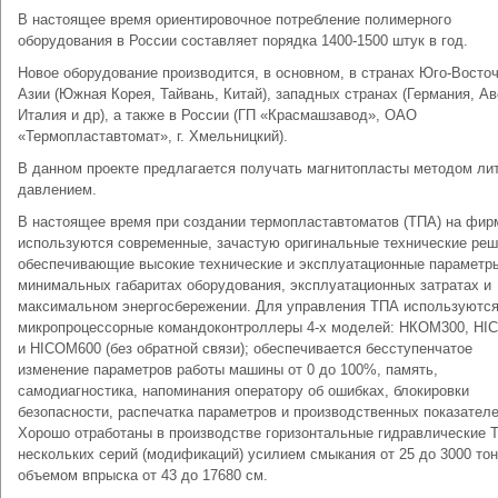
В настоящее время ориентировочное потребление полимерного
оборудования в России составляет порядка 1400-1500 штук в год.
Новое оборудование производится, в основном, в странах Юго-Восто
Азии (Южная Корея, Тайвань, Китай), западных странах (Германия, Ав
Италия и др), а также в России (ГП «Красмашзавод», ОАО
«Термопластавтомат», г. Хмельницкий).
В данном проекте предлагается получать магнитопласты методом ли
давлением.
В настоящее время при создании термопластавтоматов (ТПА) на фир
используются современные, зачастую оригинальные технические реш
обеспечивающие высокие технические и эксплуатационные параметр
минимальных габаритах оборудования, эксплуатационных затратах и
максимальном энергосбережении. Для управления ТПА используютс
микропроцессорные командоконтроллеры 4-х моделей: НКОМ300, HI
и HICOM600 (без обратной связи); обеспечивается бесступенчатое
изменение параметров работы машины от 0 до 100%, память,
самодиагностика, напоминания оператору об ошибках, блокировки
безопасности, распечатка параметров и производственных показателе
Хорошо отработаны в производстве горизонтальные гидравлические 
нескольких серий (модификаций) усилием смыкания от 25 до 3000 тон
объемом впрыска от 43 до 17680 см.