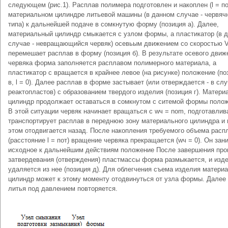
следующем (рис.1). Расплав полимера подготовлен и накоплен (l = по
материальном цилиндре литьевой машины (в данном случае - червяч
типа) к дальнейшей подаче в сомкнутую форму (позиция а). Далее,
материальный цилиндр смыкается с узлом формы, а пластикатор (в 
случае - невращающийся червяк) осевьым движением со скоростью V
перемешает расплав в форму (позиция б). В результате осевого движ
червяка форма заполняется расплавом полимерного материала, а
пластикатор с вращается в крайнее левое (на рисунке) положение (по
в, l = 0). Далее расплав в форме застывает (или отверждается - в сл
реактопластов) с образованием твердого изделия (позиция г). Матер
цилиндр продолжает оставаться в сомкнутом с ситемой формы полож
В этой ситуации червяк начинает вращаться c wч = nom, подготавлив
транспортирует расплав в переднюю зону материального цилиндра и 
этом отодвигается назад. После накопления требуемого объема расп
(расстояние l = пот) вращение червяка прекращается (wч = 0). Он зан
исходное к дальнейшим действиям положение После завершения про
затверде­вания (отверждения) пластмассы фор­ма размыкается, и изд
удаляется из нее (позиция д). Для облегчения съема изделия матери
цилиндр может к этому моменту отодвинуться от узла формы. Далее
литья под давлени­ем повторяется.