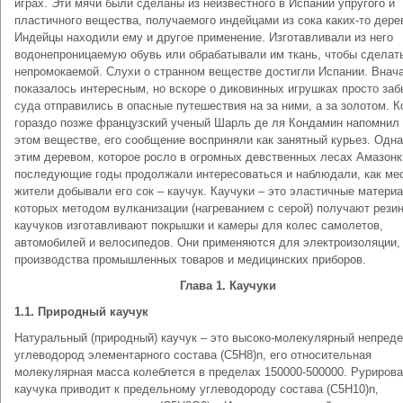
играх. Эти мячи были сделаны из неизвестного в Испании упругого и
пластичного вещества, получаемого индейцами из сока каких-то дере
Индейцы находили ему и другое применение. Изготавливали из него
водонепроницаемую обувь или обрабатывали им ткань, чтобы сделат
непромокаемой. Слухи о странном веществе достигли Испании. Внач
показалось интересным, но вскоре о диковинных игрушках просто заб
суда отправились в опасные путешествия на за ними, а за золотом. К
гораздо позже французский ученый Шарль де ля Кондамин напомнил
этом веществе, его сообщение восприняли как занятный курьез. Одна
этим деревом, которое росло в огромных девственных лесах Амазонк
последующие годы продолжали интересоваться и наблюдали, как ме
жители добывали его сок – каучук. Каучуки – это эластичные материа
которых методом вулканизации (нагреванием с серой) получают резин
каучуков изготавливают покрышки и камеры для колес самолетов,
автомобилей и велосипедов. Они применяются для электроизоляции,
производства промышленных товаров и медицинских приборов.
Глава 1. Каучуки
1.1. Природный каучук
Натуральный (природный) каучук – это высоко-молекулярный непред
углеводород элементарного состава (С5Н8)n, его относительная
молекулярная масса колеблется в пределах 150000-500000. Руриров
каучука приводит к предельному углеводороду состава (С5Н10)n,