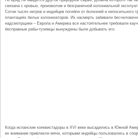
связана с кровью, произволом и безграничной колониальной эксплуат
Сотни тысяч негров и индейцев погибли от болезней и непосильного т
плантациях белых колонизаторов. Их насмерть забивали бесчеловеч
надсмотрщики – Европа и Америка все настоятельнее требовали кауч
бесправные рабы-туземцы вынуждены были добывать его.
Когда испанские конквистадоры в XVI веке высадились в Южной Амер
их внимание привлекли мячи, которыми индейцы пользовались в спо