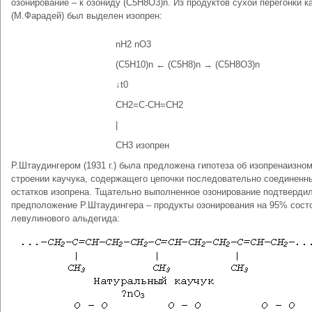
озонирование – к озониду (С5Н8О3)n. Из продуктов сухой перегонки к
(М.Фарадей) был выделен изопрен:
nН2 nО3
(С5Н10)n ← (С5Н8)n → (С5Н8О3)n
↓t0
СН2=С-СН=СН2
|
СН3 изопрен
Р.Штаудингером (1931 г.) была предложена гипотеза об изопренаизно
строении каучука, содержащего цепочки последовательно соединенн
остатков изопрена. Тщательно выполненное озонирование подтверди
предположение Р.Штаудингера – продукты озонирования на 95% состо
левулинового альдегида: