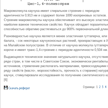
Макромолекула каучука имеет спиральное строение с периодом
идентичности 0,913 нм и содержит более 1000 изопреновых остатков.
Строение макромолекулы каучука обеспечивает его высокую эластич
наиболее важное техническое свойство. Каучук обладает поразитель
способностью обратимо растягиваться до 900% первоначальной длин
Разновидностью каучука является менее эластичная гуттаперча, или
балата, - сок некоторых каучуконосных растений, произрастающих в 
на Малайском полуострове. В отличие от каучука молекула гуттапер
короче и имеет транс-1,4-строение с периодом идентичности 0,504 нм.
Выдающееся техническое значение натурального каучука, отсутствие
ряде стран, в том числе в Советском Союзе, экономически рентабел
источников, стремление располагать материалами, превосходящими 
ряду свойств (масло-, морозостойкость, прочность к стиранию) натур
каучук, стимулировали исследования по получению синтетического к
[6]
Страница: 1
2
3
4
Скачать реферат