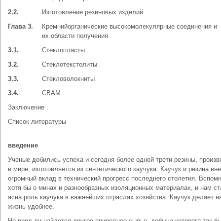
2.2.
Изготовление резиновых изделий .
Глава 3.
Кремнийорганические высокомолекулярные соединения и
их области получения .
3.1.
Стеклопласты .
3.2.
Стеклотекстолиты .
3.3.
Стекловолокниты
3.4.
СВАМ .
Заключение .
Список литературы
введение
Ученые добились успеха и сегодня более одной трети резины, произ
в мире, изготовляется из синтетического каучука. Каучук и резина вн
огромный вклад в технический прогресс последнего столетия. Вспом
хотя бы о минах и разнообразных изоляционных материалах, и нам ст
ясна роль каучука в важнейших отраслях хозяйства. Каучук делает 
жизнь удобнее.
Но вряд ли найдется другое природное сырье, добыча которого так б