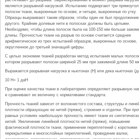
является разрывной нагрузкой. Испытанию подвергают три прямоуго
полоски ткани, выкроенные по основе, и четыре, выкроенные по утку.
Образцы выкраивают таким образом, чтобы один не был продолжени
другого. Крайние долевые нити в полосках должны быть целыми.
Необходимо, чтобы длина полосок была на 100-150 мм больше зажим
длины. Прочностью ткани на разрыв по основе считается среднее
арифметическое из трех испытаний образцов, выкроенных по основе,
округленное до третьей значащей цифры.
С целью экономии тканей разработан метод испытания малых полосок
котором разрывают полоски шириной 25 мм при зажимной длине 50 м
Выражается разрывная нагрузка в ньютонах (Н) или дека ньютонах (д
10 Н= 1 даН
При оценке качества ткани в лабораториях определяют разрывную на
и сравнивают ее величину с нормативами стандарта.
Прочность тканей зависит от волокнистого состава, структуры и лине
плотности образующих ее нитей (пряжи), строения и отделки. При про
равных условиях наибольшую прочность имеют ткани из синтетическ
нитей. Увеличение линейной плотности нитей (пряжи), повышение
фактической плотности ткани, применение переплетений с короткими
перекрытиями и многослойных переплетений, проведение валки,