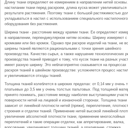
Длину ткани определяют ее измерением в направлении нитей основы.
настилании ткани перед раскроем, длина куска может увеличиваться 
результате растяжения. Поэтому ткани с большой растяжимостью до
укладываться в настил с использованием специального настилочного
оборудования без растяжения.
Ширина ткани - расстояние между краями ткани. Ее определяют изме
в направлении, перпендикулярном нитям основы. Ширину измеряют с
кромками или без кромок. Однако при раскрое изделий на ткани, не в
ширины тканей являются рациональными с точки зрения швейного
производства. Качество сырья, а также нарушение технологических 
производства тканей приводит к тому, что кусок ткани на разных учас
имеет разную ширину. Это неблагоприятно сказывается на процессах
раскроя тканей в швейном производстве: усложняется процесс насти
и увеличиваются отходы тканей.
Толщина тканей колеблется в широких пределах: от 0,14 мм у очень 
платьевых до 3,5 мм у очень толстых пальтовых. Под толщиной мате
принято понимать, расстояние между наиболее выступающими участ
поверхности нитей на лицевой и изнаночной сторонах. Толщина ткани
зависит от линейной плотности нитей (пряжи), переплетения, плотнос
строения и отделки тканей. Применение нитей высокой линейной плот
увеличение абсолютной плотности ткани, применение многослойных
переплетений и такие операции отделки, как аппретирование, валка,
ворсование, увеличивают толщину тканей, а опаливание, стрижка,