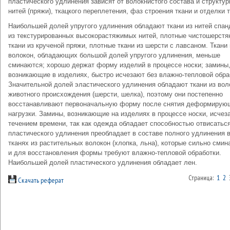
пластического удлинения зависят от волокнистого состава и структу
нитей (пряжи), ткацкого переплетения, фаз строения ткани и отделки т
Наибольшей долей упругого удлинения обладают ткани из нитей спан
из текстурированных высокорастяжимых нитей, плотные чистошерстя
ткани из крученой пряжи, плотные ткани из шерсти с лавсаном. Ткани 
волокон, обладающих большой долей упругого удлинения, меньше
сминаются; хорошо держат форму изделий в процессе носки; замины
возникающие в изделиях, быстро исчезают без влажно-тепловой обра
Значительной долей эластического удлинения обладают ткани из вол
животного происхождения (шерсти, шелка), поэтому они постепенно
восстанавливают первоначальную форму после снятия деформирую
нагрузки. Замины, возникающие на изделиях в процессе носки, исчез
течением времени, так как одежда обладает способностью отвисатьс
пластического удлинения преобладает в составе полного удлинения 
тканях из растительных волокон (хлопка, льна), которые сильно сми
и для восстановления формы требуют влажно-тепловой обработки.
Наибольшей долей пластического удлинения обладает лен.
Страница:
1
2
Скачать реферат