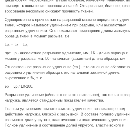
декатировки, мерсеризации, аппретирования, нанесение пленочных п
приводят к повышению прочности тканей. Отваривание, беление, кра
ворсование несколько снижают прочность тканей.
Одновременно с прочностью на разрывной машине определяют удли
ткани, которое называют удлинением при разрыве, или абсолютным
разрывным удлинением. Оно показывает приращение длины испытуе
образца ткани в момент разрыва, т.е.
Lр. = Lк – Lо,
где: Lр.- абсолютное разрывное удлинение, мм; LK - длина образца к
моменту разрыва, мм; L0- начальная (зажимная) длина образца, мм.
Относительное разрывное удлинение (eр.) - это отношение абсолютно
разрывного удлинения образца к его начальной зажимной длине,
выраженное в %, т. е.
ep = Lp / L0-100.
Разрывное удлинение (абсолютное и относительное), так же как и ра
нагрузка, является стандартным показателем качества.
Полным удлинением принято считать удлинение, возникающее под
действием нагрузки, близкой к разрывной. В составе полного удлинен
различают доли упругого, эластического и пластического удлинения.
Полное удлинение и соотношение долей упругого, эластического и