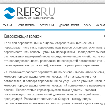
ГЛАВНАЯ
НОВЫЕ РЕФЕРАТЫ
ПОПУЛЯРНЫЕ
ДОБАВИТЬ РЕФЕРАТ
ПОИСК
КОНТАК
Классификация волокон
Если при переплетении на лицевой стороне ткани нить основы
перекрывает нить утка, перекрытие называется основным, если нить 
перекрывает нить основы - уточным перекрытием. Последовательнос
расположения перекрытий через определенное число нитей, после ко
эта последовательность расположения перекрытий пoвторяется (т.е. 
разнопереплетающихся нитей), называется раппортом переплетен
ия. Различают раппорт переплетения по основе - число нитей основы,
которого порядок расположения перекрытий в направлении утка
повторяется, и раппорт переплетения по утку - число уточных нитей, 
которого порядок расположения перекрытий повторяется в направлен
основы. Переплетение характеризуется также сдвигом - числом,
показывающим, на сколько нитей удалено перекрытие одной нити от
предыдущей. Различают вертикальный сдвиг - между рядом
расположенными основными нитями и горизонтальный сдвиг - между