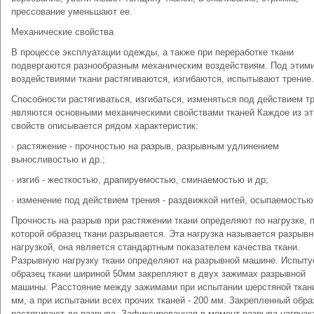
прессование уменьшают ее.
Механические свойства
В процессе эксплуатации одежды, а также при переработке ткани
подвергаются разнообразным механическим воздействиям. Под этим
воздействиями ткани растягиваются, изгибаются, испытывают трение.
Способности растягиваться, изгибаться, изменяться под действием т
являются основными механическими свойствами тканей Каждое из эт
свойств описывается рядом характеристик:
· растяжение - прочностью на разрыв, разрывным удлинением
выносливостью и др.;
· изгиб - жесткостью, драпируемостью, сминаемостью и др;
· изменение под действием трения - раздвижкой нитей, осыпаемостью
Прочность на разрыв при растяжении ткани определяют по нагрузке, 
которой образец ткани разрывается. Эта нагрузка называется разрывн
нагрузкой, она является стандартным показателем качества ткани.
Разрывную нагрузку ткани определяют на разрывной машине. Испыт
образец ткани шириной 50мм закрепляют в двух зажимах разрывной
машины. Расстояние между зажимами при испытании шерстяной ткан
мм, а при испытании всех прочих тканей - 200 мм. Закрепленный обра
растягивают до разрыва. Зафиксированная в момент разрыва нагрузк