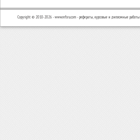
Copyright © 2010-2026 - www.refsru.com - рефераты, курсовые и дипломные работы