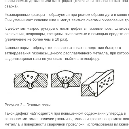
свариваемых деталей или электродах (точечная и шовная контактная
сварка).
Незаваренные кратеры – образуются при резком обрыве дуги в конце 
Они уменьшают сечение шва и могут явиться очагами образования т
К дефектам макроструктуры относят дефекты: газовые поры, шлаков
включения, непровары, трещины, выявляемые с помощью средств оп
(увеличение не более чем в 10 раз).
Газовые поры – образуются в сварных швах вследствие быстрого
затвердевания газонасыщенного расплавленного металла, при котор
выделяющиеся газы не успевают выйти в атмосферу.
Рисунок 2 – Газовые поры
Такой дефект наблюдается при повышенном содержании углерода в
основном металле, наличии ржавчины, масла и краски на кромках ос
металла и поверхности сварочной проволоки, использовании влажног