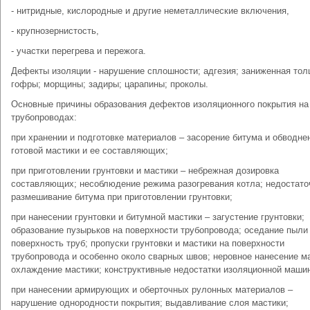
- нитридные, кислородные и другие неметаллические включения,
- крупнозернистость,
- участки перегрева и пережога.
Дефекты изоляции - нарушение сплошности; адгезия; заниженная тол
гофры; морщины; задиры; царапины; проколы.
Основные причины образования дефектов изоляционного покрытия на
трубопроводах:
при хранении и подготовке материалов – засорение битума и обводне
готовой мастики и ее составляющих;
при приготовлении грунтовки и мастики – небрежная дозировка
составляющих; несоблюдение режима разогревания котла; недостато
размешивание битума при приготовлении грунтовки;
при нанесении грунтовки и битумной мастики – загустение грунтовки;
образование пузырьков на поверхности трубопровода; оседание пыли
поверхность труб; пропуски грунтовки и мастики на поверхности
трубопровода и особенно около сварных швов; неровное нанесение м
охлаждение мастики; конструктивные недостатки изоляционной маши
при нанесении армирующих и оберточных рулонных материалов –
нарушение однородности покрытия; выдавливание слоя мастики;