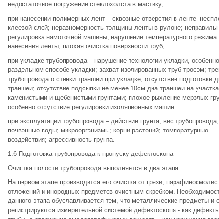
недостаточное погружение стеклохолста в мастику;
при нанесении полимерных лент – сквозные отверстия в ленте; несп
клеевой слой; неравномерность толщины ленты в рулоне; неправиль
регулировка намоточной машины; нарушение температурного режима
нанесения ленты; плохая очистка поверхности труб;
при укладке трубопровода – нарушение технологии укладки, особенно
раздельном способе укладки; захват изолированных труб тросом; тре
трубопровода о стенки траншеи при укладке; отсутствие подготовки д
траншеи; отсутствие подсыпки не менее 10см дна траншеи на участка
каменистыми и щебенистыми грунтами; плохое рыхление мерзлых гру
особенно отсутствие регулировки изоляционных машин;
при эксплуатации трубопровода – действие грунта; вес трубопровода;
почвенные воды; микроорганизмы; корни растений; температурные
воздействия; агрессивность грунта.
1.6 Подготовка трубопровода к пропуску дефектоскопа
Очистка полости трубопровода выполняется в два этапа.
На первом этапе производится его очистка от грязи, парафиносмолис
отложений и инородных предметов очистным скребком. Необходимос
данного этапа обуславливается тем, что металлические предметы и 
регистрируются измерительной системой дефектоскопа - как дефект