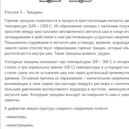
Рисунок 5 – Трещины
Горячие трещины появляются в процессе кристаллизации металла шв
температуре 1100 – 1300 С. Их образование связано с наличием полу
прослоек между кристаллами наплавленного металла шва в конце ег
затвердевания и действием в нем растягивающих усадочных напряже
Повышенное содержание в металле шва углерода, кремния, водорода
никеля также способствует образованию горячих трещин, которые об
располагаются внутри шва. Такие трещины выявить трудно.
Холодные трещины возникают при температурах 100 – 300 С в легир
сталях и при нормальных (менее 100 С) температурах в углеродистых
сталях сразу после остывания шва или через длительный промежуто
времени. Основная причина их образования – значительное напряжен
возникающее в зоне сварки при распаде твердого раствора и скоплен
большим давлением молекулярного водорода в пустотах, имеющихся
металле шва. Холодные трещины выходят на поверхность шва и хор
заметны.
К дефектам микроструктуры сварного соединения относят
- микропоры,
- микротрещины,