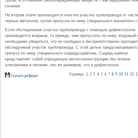
трубы, а отложения смолопарафиновых веществ – как нарушения гео
сечения.
На втором этапе производится очистка участка трубопровода от част
черных металлов, путем пропуска по нему специального магнитного с
Если обследование участка трубопровода с помощью дефектоскопа
производится впервые, то прежде, чем пропустить по нему зондовый 
необходимо убедиться, что он свободно и беспрепятственно проходит
обследуемый участок трубопровода. С этой целью предусматриваетс
пропуск по нему специального снаряда-шаблона. Снаряд-шаблон
представляет собой упрощенную металлоконструкцию без блоков
электроники и питания, тех же размеров, что и дефектоскоп.
Страница:
1
2
3
4
5
6
7
8
9
10
11
12
1
Скачать реферат