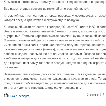
К высококачественному топливу относятся жидкое топливо и природн
Все виды топлива состоят из горючей и негорючей частей.
К горючей части относятся: углерод, водород, углеводороды, а также
которая вредна для котлов и окружающего воздуха.
К негорючей части относятся кислород О2, азот N2, влага Н2О, и зола
Влага и зола составляют внешний балласт топлива, а кислород и азо
внутренний. Топливо характеризуется рабочей, сухой и горючей масс
Условия сжигания твёрдого топлива зависят от количества и свойств
имеющихся в нём золы, влаги, количества летучих горючих веществ.
сжигании жидкого топлива (мазута), имеющего высокую вязкость, одн
основных задач - распыление его на мелкие капельки. Газовое топлив
наиболее пригодное для смешивания его с воздухом, который необхо
для горения, поскольку топливо и воздух находятся в одном агрегатн
состоянии.
Назначение, классификация и свойства топлива.
Не каждое веществ
способное гореть может быть использовано в качестве топлива. Топл
представляет собой вещество, умышленно сжигаемое для получения
теплоты и должно отвечать следующим требованиям:
Страница:
1
2
Скачать реферат