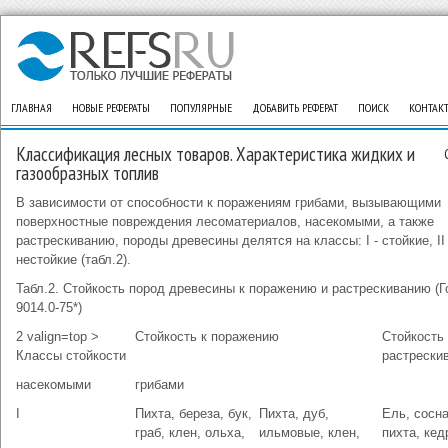
ГЛАВНАЯ
НОВЫЕ РЕФЕРАТЫ
ПОПУЛЯРНЫЕ
ДОБАВИТЬ РЕФЕРАТ
ПОИСК
КОНТАК
Классификация лесных товаров. Характеристика жидких и
газообразных топлив
В зависимости от способности к поражениям грибами, вызывающими
поверхностные повреждения лесоматериалов, насекомыми, а также
растрескиванию, породы древесины делятся на классы: I - стойкие, II 
нестойкие (табл.2).
Табл.2. Стойкость пород древесины к поражению и растрескиванию (Г
9014.0-75*)
2 valign=top >
Стойкость к поражению
Стойкость 
Классы стойкости
растрески
насекомыми
грибами
I
Пихта, береза, бук,
Пихта, дуб,
Ель, сосна
граб, клен, ольха,
ильмовые, клен,
пихта, кед