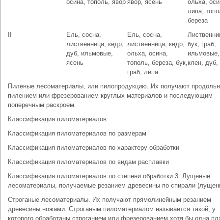
осина, тополь, явор
явор, ясень
ольха, оси
липа, топо
береза
II
Ель, сосна,
Ель, сосна,
Лиственни
лиственница, кедр,
лиственница, кедр,
бук, граб,
дуб, ильмовые,
ольха, осина,
ильмовые,
ясень
тополь, береза, бук,
клен, дуб,
граб, липа
Пиленые лесоматериалы, или пилопродукцию. Их получают продоль
пилением или фрезерованием круглых материалов и последующим
поперечным раскроем.
Классификация пиломатериалов:
Классификация пиломатериалов по размерам
Классификация пиломатериалов по характеру обработки
Классификация пиломатериалов по видам расплавки
Классификация пиломатериалов по степени обработки 3. Лущеные
лесоматериалы, получаемые резанием древесины по спирали (лущен
Строганые лесоматериалы. Их получают прямолинейным резанием
древесины ножами. Строганым пиломатериалом называется такой, у
которого обработаны строганием или фрезерованием хотя бы одна пл