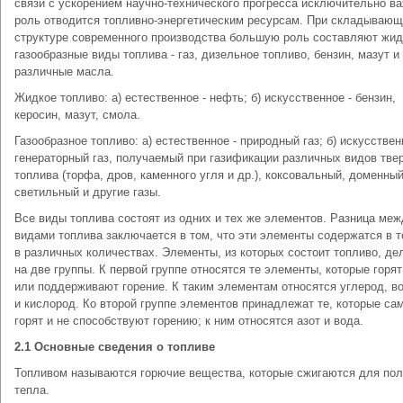
связи с ускорением научно-технического прогресса исключительно в
роль отводится топливно-энергетическим ресурсам. При складываю
структуре современного производства большую роль составляют жид
газообразные виды топлива - газ, дизельное топливо, бензин, мазут и
различные масла.
Жидкое топливо: а) естественное - нефть; б) искусственное - бензин,
керосин, мазут, смола.
Газообразное топливо: а) естественное - природный газ; б) искусствен
генераторный газ, получаемый при газификации различных видов тве
топлива (торфа, дров, каменного угля и др.), коксовальный, доменный
светильный и другие газы.
Все виды топлива состоят из одних и тех же элементов. Разница меж
видами топлива заключается в том, что эти элементы содержатся в 
в различных количествах. Элементы, из которых состоит топливо, де
на две группы. К первой группе относятся те элементы, которые горя
или поддерживают горение. К таким элементам относятся углерод, в
и кислород. Ко второй группе элементов принадлежат те, которые са
горят и не способствуют горению; к ним относятся азот и вода.
2.1 Основные сведения о топливе
Топливом называются горючие вещества, которые сжигаются для по
тепла.